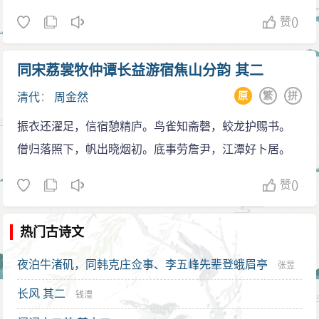
赞
()
同宋荔裳牧仲谭长益游宿焦山分韵 其二
原
繁
拼
清代
：
周金然
振衣还濯足，信宿憩精庐。鸟雀知斋磬，蛟龙护赐书。
僧归落照下，帆出晓烟初。底事劳詹尹，江潭好卜居。
赞
()
热门古诗文
夜泊牛渚矶，同韩克庄佥事、李五峰先辈登蛾眉亭
张昱
长风 其二
钱澧