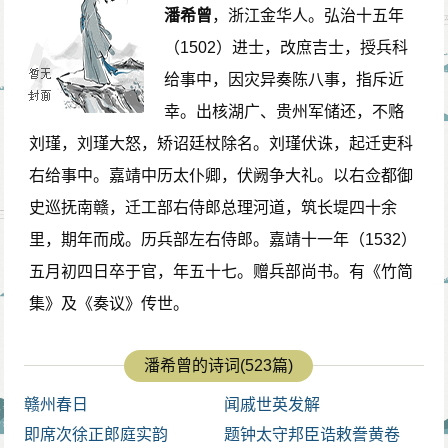
潘希曾
，浙江金华人。弘治十五年
（1502）进士，改庶吉士，授兵科
给事中，因灾异奏陈八事，指斥近
幸。出核湖广、贵州军储还，不赂
刘瑾，刘瑾大怒，矫诏廷杖除名。刘瑾伏诛，起迁吏科
右给事中。嘉靖中历太仆卿，伏阙争大礼。以右佥都御
史巡抚南赣，迁工部右侍郎总理河道，筑长堤四十余
里，期年而成。历兵部左右侍郎。嘉靖十一年（1532）
五月初四日卒于官，年五十七。赠兵部尚书。有《竹简
集》及《奏议》传世。
潘希曾的诗词(523篇)
赣州春日
闻戚世英发解
即席次徐正郎庭实韵
题钟太守邦臣诰敕誊黄卷