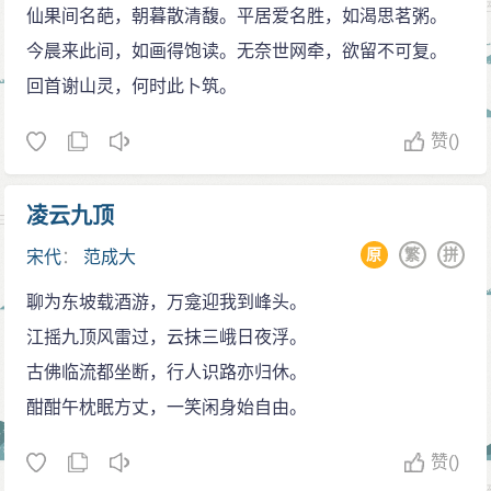
仙果间名葩，朝暮散清馥。平居爱名胜，如渴思茗粥。
今晨来此间，如画得饱读。无奈世网牵，欲留不可复。
回首谢山灵，何时此卜筑。
赞
()
凌云九顶
原
繁
拼
宋代
：
范成大
聊为东坡载酒游，万龛迎我到峰头。
江摇九顶风雷过，云抹三峨日夜浮。
古佛临流都坐断，行人识路亦归休。
酣酣午枕眠方丈，一笑闲身始自由。
赞
()