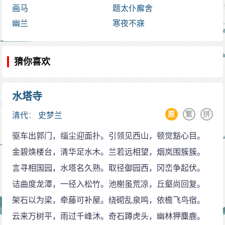
画马
题太仆廨舍
幽兰
寒夜不寐
猜你喜欢
水塔寺
原
繁
拼
清代
：
史梦兰
驱车出郭门，缁尘迎面扑。引领见西山，顿觉豁心目。
金碧焕楼台，清华足水木。兰若远相望，烟岚围簇簇。
言寻相国园，水塔名久熟。取径御园西，冈峦争起伏。
诘曲度龙潭，一径入松竹。池榭虽荒凉，丘壑尚回复。
架石以为梁，牵藤可补屋。绕砌乱泉鸣，依檐飞鸟宿。
云来万树平，雨过千峰沐。奇石蹲虎头，幽林狎麋鹿。