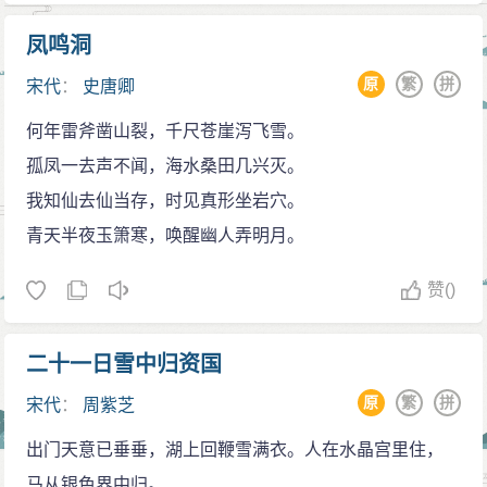
凤鸣洞
原
繁
拼
宋代
：
史唐卿
何年雷斧凿山裂，千尺苍崖泻飞雪。
孤凤一去声不闻，海水桑田几兴灭。
我知仙去仙当存，时见真形坐岩穴。
青天半夜玉箫寒，唤醒幽人弄明月。
赞
()
二十一日雪中归资国
原
繁
拼
宋代
：
周紫芝
出门天意已垂垂，湖上回鞭雪满衣。人在水晶宫里住，
马从银色界中归。