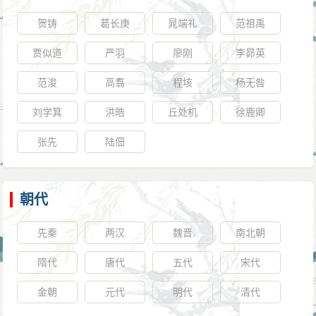
贺铸
葛长庚
晁端礼
范祖禹
贾似道
严羽
廖刚
李昴英
范浚
高翥
程垓
杨无咎
刘学箕
洪皓
丘处机
徐鹿卿
张先
陆佃
朝代
先秦
两汉
魏晋
南北朝
隋代
唐代
五代
宋代
金朝
元代
明代
清代