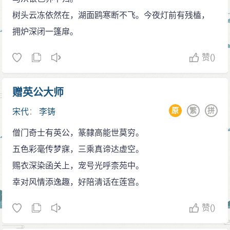
树头云冻依然在，湖面鸥寒断不飞。今夜灯前有残榼，
拥炉深闭一篷扉。
赞
()
赠英公大师
原
繁
拼
宋代
：
李铸
僧门奇士有英公，篆隸高能世莫穷。
五色彩毫传梦寐，三乘真谛达虚空。
赐衣深染函关上，宠号光呼柰苑中。
幸对风情添逸趣，好陪清话在莲宫。
赞
()