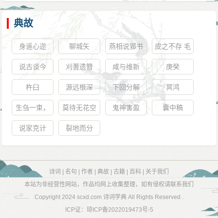
典故
身遥心迩
聊城矢
燕相说郢书
皮之不存 毛
将焉附
说古谈今
刈蓍遗簪
咸与维新
庚癸
杵臼
源远根深
下回分解
冥鸿
生刍一束，
莫待无花空
鬼神害盈
囊中稿
其人如玉
折枝
说家克计
裂地而分
诗词
|
名句
|
作者
|
典故
|
古籍
|
百科
|
关于我们
本站为非经营性网站，作品均网上收集整理，如有侵权请联系我们
Copyright 2024
scxd.com 诗词学典
All Rights Reserved .
ICP证：
琼ICP备2022019473号-5