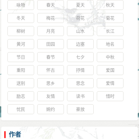
咏物
春天
夏天
秋天
冬天
梅花
荷花
菊花
柳树
月亮
山水
长江
黄河
田园
边塞
地名
节日
春节
七夕
中秋
重阳
怀古
抒情
爱国
送别
思乡
思念
爱情
励志
友情
读书
惜时
忧民
婉约
豪放
作者