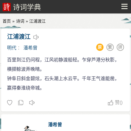
诗词学典
首页
»
诗词
» 江浦渡江
江浦渡江
原
繁
拼
明代
：
潘希曾
百里到江仍问程，江风初静渡船轻。乍穿芦港分秋影，
横掷鲸波弄晚晴。
钟阜日斜金碧炫，石头潮上水云平。千年王气谁能凿，
赢得秦淮绕帝城。
赞
()
潘希曾