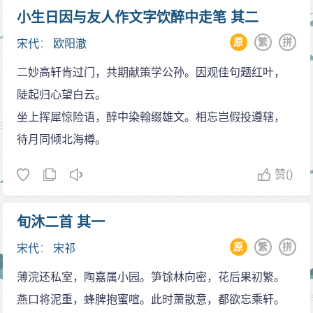
小生日因与友人作文字饮醉中走笔 其二
原
繁
拼
宋代
：
欧阳澈
二妙高轩肯过门，共期献策学公孙。因观佳句题红叶，
陡起归心望白云。
坐上挥犀惊险语，醉中染翰缀雄文。相忘岂假投遵辖，
待月同倾北海樽。
赞
()
旬沐二首 其一
原
繁
拼
宋代
：
宋祁
薄浣还私室，陶嘉属小园。笋馀林向密，花后果初繁。
燕口将泥重，蜂脾抱蜜喧。此时萧散意，都欲忘乘轩。