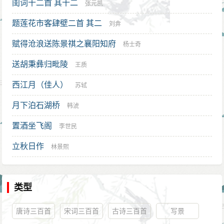
闺词十二首 其十二
张元凯
题莲花市客肆壁二首 其二
刘弇
赋得沧浪送陈景祺之襄阳知府
杨士奇
送胡秉彝归毗陵
王质
西江月（佳人）
苏轼
月下泊石湖桥
韩淲
置酒坐飞阁
李世民
立秋日作
林景熙
类型
唐诗三百首
宋词三百首
古诗三百首
写景