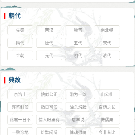
朝代
先秦
两汉
魏晋
南北朝
隋代
唐代
五代
宋代
金朝
元代
明代
清代
典故
京洛土
貌似公正
融为一体
山公札
弃笔封侯
指日可俟
油头滑脸
百药之长
此君一日不
情人眼里有
屠羊说
侏儒粟
可无
西施
一败涂地
雄辞闳辩
惊魂摄魄
今非昔比