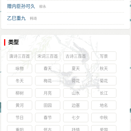
赠内臣孙可久
柳永
乙巳重九
韩琦
类型
唐诗三百首
宋词三百首
古诗三百首
写景
咏物
春天
夏天
秋天
冬天
梅花
荷花
菊花
柳树
月亮
山水
长江
黄河
田园
边塞
地名
节日
春节
七夕
中秋
重阳
怀古
抒情
爱国