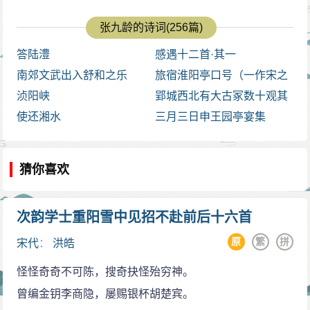
张九龄的诗词(256篇)
答陆澧
感遇十二首·其一
南郊文武出入舒和之乐
旅宿淮阳亭口号（一作宋之
浈阳峡
问诗）
郢城西北有大古冢数十观其
使还湘水
封域多是楚时诸王…尽知之
三月三日申王园亭宴集
猜你喜欢
次韵学士重阳雪中见招不赴前后十六首
原
繁
拼
宋代
：
洪皓
怪怪奇奇不可陈，搜奇抉怪殆穷神。
曾编金钥李商隐，屡赐银杯胡楚宾。