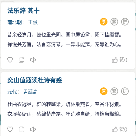
法乐辞 其十
原
繁
拼
南北朝
：
王融
昔余轻岁月，兹也重光阴。闺中屏铅黛，阙下挂缨簪。
禅悦兼芳旨，法言恋清琴。一异非能辨，宠辱谁为心。
赞
()
奕山值寇读杜诗有感
原
繁
拼
元代
：
尹廷高
杜曲衣冠尽，群凶转跳梁。疏林巢燕雀，空谷斗豺狼。
衣湿彭衙雨，砧敲楚岸霜。年荒难自给，拾橡当糇粮。
赞
()