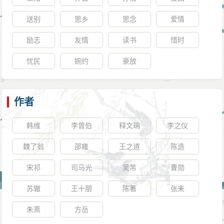
送别
思乡
思念
爱情
励志
友情
读书
惜时
忧民
婉约
豪放
作者
韩维
李曾伯
释文珦
李之仪
魏了翁
邵雍
王之道
陈造
宋祁
司马光
吴芾
曹勋
苏辙
王十朋
陈著
张耒
朱熹
方岳