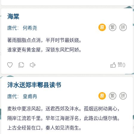
海棠
原
繁
拼
唐代
：
何希尧
著雨胭脂点点消，半开时节最妖娆。
谁家更有黄金屋，深锁东风贮阿娇。
赞
()
沣水送郑丰鄠县读书
原
繁
拼
唐代
：
皇甫冉
麦秋中夏凉风起，送君西郊及沣水。孤烟远树动离心，
隔岸江流若千里。早年江海谢浮名，此路云山惬尔情。
上古全经皆在口，秦人如见济南生。