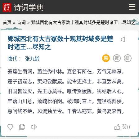
诗词学典
首页
»
诗词
» 郢城西北有大古冢数十观其封域多是楚时诸王…尽知之
郢城西北有大古冢数十观其封域多是楚
时诸王…尽知之
原
繁
拼
唐代
：
张九龄
蘋藻生南涧，蕙兰秀中林。嘉名有所在，芳气无幽深。
楚子初逞志，樊妃尝献箴。能令更择士，非直罢从禽。
旧国皆湮灭，先王亦莫寻。唯传贤媛陇，犹结后人心。
牢落山川意，萧疏松柏阴。破墙时直上，荒径或斜侵。
惠问终不绝，风流独至今。千春思窈窕，黄鸟复哀音。
赞
()