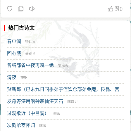
赞
()
热门古诗文
春申涧
杨廷果
回心院
萧观音
曾缮部省中夜再赋一绝
黎民表
清夜
施枢
贺新郎（已未九日同季弟子侄饮仓部弟免庵，艮翁、宫
教来会。）
发舟寄湛用喈钟裴仙湛天石
刘克庄
陈恭尹
过涧歇近（中吕调）
柳永
次韵弟茝怀归
陈著