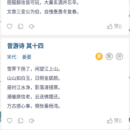
丽服靓妆皆可玩，大羹玄酒并忘辛。
文章三变公为伯，自愧惷愚冬复春。
赞
()
昔游诗 其十四
原
繁
拼
宋代
：
姜夔
雪霁下扬了，闲望江上山。
山山如白玉，日照金孱颜。
是时江水净，影落清镜寒。
潮催庾信老，云送佛狸还。
万古感心事，惆怅垂杨湾。
赞
()