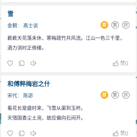
雪
原
繁
拼
金朝
：
高士谈
蔌蔌天花落未休，寒梅疏竹共风流。江山一色三千里，
酒力消时正倚楼。
赞
()
和傅粹梅岩之什
原
繁
拼
宋代
：
陈宓
看花长是盛时来，飞雪从渠到玉杯。
天惜国香尘土涴，故应偏向石间开。
赞
()