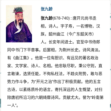
张九龄
张九龄
(678-740) : 唐开元尚书丞
相，诗人。字子寿，一名博物，汉
族，韶州曲江（今广东韶关市）
人。长安年间进士。官至中书侍郎
同中书门下平章事。后罢相，为荆州长史。诗风清淡。
有《曲江集》。他是一位有胆识、有远见的著名政治
家、文学家、诗人、名相。他忠耿尽职，秉公守则，直
言敢谏，选贤任能，不徇私枉法，不趋炎附势，敢与恶
势力作斗争，为“开元之治”作出了积极贡献。他的五言
古诗，以素练质朴的语言，寄托深远的人生慨望，对扫
除唐初所沿习的六朝绮靡诗风，贡献尤大。誉为“岭南第
一人”。