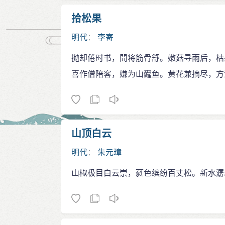
拾松果
明代
：
李寄
抛却倦时书，閒将筋骨舒。嫩菇寻雨后，枯
喜作僧陪客，嫌为山蠹鱼。黄花兼摘尽，方
山顶白云
明代
：
朱元璋
山椒极目白云崇，蕤色缤纷百丈松。新水潺