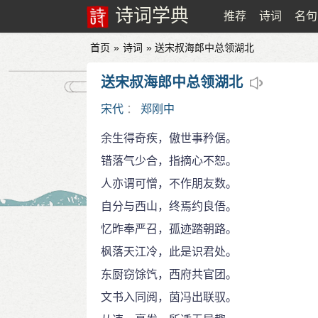
诗词学典
推荐
诗词
名句
首页
»
诗词
» 送宋叔海郎中总领湖北
送宋叔海郎中总领湖北
宋代
：
郑刚中
余生得奇疾，傲世事矜倨。
错落气少合，指摘心不恕。
人亦谓可憎，不作朋友数。
自分与西山，终焉约良俉。
忆昨奉严召，孤迹踏朝路。
枫落天江冷，此是识君处。
东厨窃馀饩，西府共官团。
文书入同阅，茵冯出联驭。