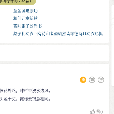
中的诗词(733篇)
至金溪与康功
和何元章新秋
寄别张子公尚书
赵子礼劝农回有诗和者盈轴然皆颂德诗非劝农也拟
和二篇 其一
原
繁
拼
催花外路，珠栏香浸水边风。
头莲十丈，霞标云锦总相同。
赞
()