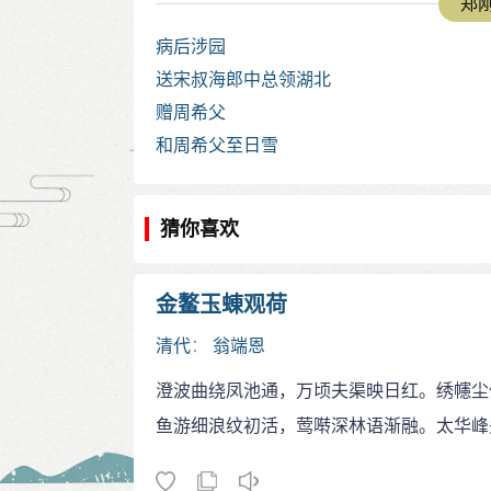
郑刚
病后涉园
送宋叔海郎中总领湖北
赠周希父
和周希父至日雪
猜你喜欢
金鳌玉蝀观荷
清代
：
翁端恩
澄波曲绕凤池通，万顷夫渠映日红。绣幰尘
鱼游细浪纹初活，莺啭深林语渐融。太华峰