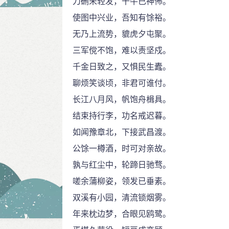
刀硎未轻发，千牛已神怖。
使图中兴业，吾知有馀裕。
无乃上流势，貔虎夕屯聚。
三军傥不饱，难以责坚戍。
千金日致之，又惧民生蠹。
聊烦笑谈顷，非君可谁付。
长江八月风，帆饱舟楫具。
结束持行李，功名戒迟暮。
如闻豫章北，下接武昌渡。
公馀一樽酒，时可对亲故。
孰与红尘中，轮蹄日驰骛。
嗟余蒲柳姿，领发已垂素。
双溪有小园，清流锁烟雾。
年来枕边梦，合眼见鸥鹭。