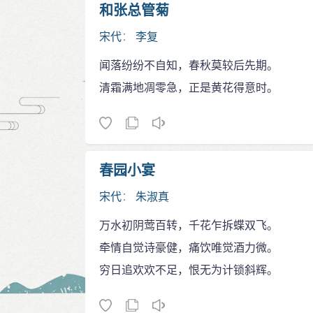
和张总管菊
宋代
：
李复
闻落纷纷不自知，春秋莫较后先期。
清霜满地凋零急，正是黄花得意时。
春园小宴
宋代
：
朱淑真
万水初阴莺百转，千花乍拆蝶双飞。
牵情自觉诗豪健，痛饮唯觉酒力微。
穷日追欢欢不足，恨无为计锁斜辉。