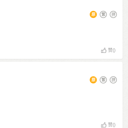
原
繁
拼
赞
()
原
繁
拼
赞
()