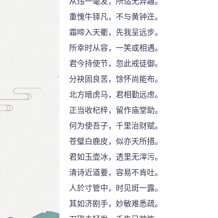
从违一毫发，所适无异趣。
重愧牛铎凡，不与黄钟迕。
霜啼入天衢，先我呈远步。
所幸时从容，一笑或相遇。
君今持使节，忽此戒徒御。
分袂固良苦，馀怀尚能布。
北方暗虏马，君相勤远虑。
正当收杞梓，留作庙堂助。
何为使吾子，千里治财赋。
苍璧白鹿皮，似亦天所措。
君如玉壶冰，透里无滓污。
清诗近道要，容易不肯吐。
人於寸管中，时见斑一露。
其如济剧手，妙敏难悉疏。