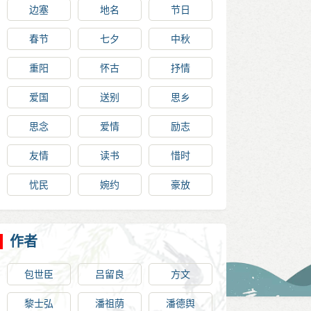
边塞
地名
节日
春节
七夕
中秋
重阳
怀古
抒情
爱国
送别
思乡
思念
爱情
励志
友情
读书
惜时
忧民
婉约
豪放
作者
包世臣
吕留良
方文
黎士弘
潘祖荫
潘德舆