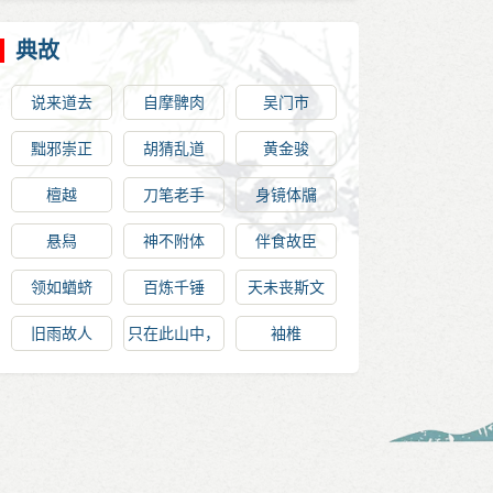
典故
说来道去
自摩髀肉
吴门市
黜邪崇正
胡猜乱道
黄金骏
檀越
刀笔老手
身镜体牖
悬舄
神不附体
伴食故臣
领如蝤蛴
百炼千锤
天未丧斯文
旧雨故人
只在此山中，
袖椎
云深不知处