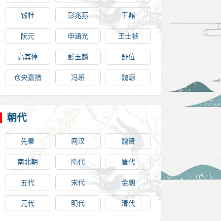
钱杜
彭兆荪
王鼎
阮元
申涵光
王士祯
高其倬
彭玉麟
舒位
仓央嘉措
冯班
魏源
朝代
先秦
两汉
魏晋
南北朝
隋代
唐代
五代
宋代
金朝
元代
明代
清代