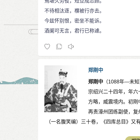
焉堪久劳役，短豆成恋顾。
不待相汰逐，襥被行亦去。
今兹怀别恨，密坐不能诉。
酒阑可无言，君行已称遽。
郑刚中
郑刚中
（1088年—
宗绍兴二十四年，年六
方略，威震境内。初刚
再责濠州团练副使，复
（一名腹笑编）三十卷，《四库总目》又