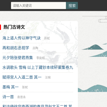
热门古诗文
海上道人传以神守气诀
苏轼
再和胡右丞视学
吕陶
元夕陪张使君燕集
李处权
水调歌头 雪梅 以上丁藏钞本续轩渠集卷九
词
赋得宫人入道二首 其一
洪希文
汪琬
墨梅 其一
张栻
诗一首
袁思永
和访使徐容斋西湖韵寄县尹赵文玉二首 其