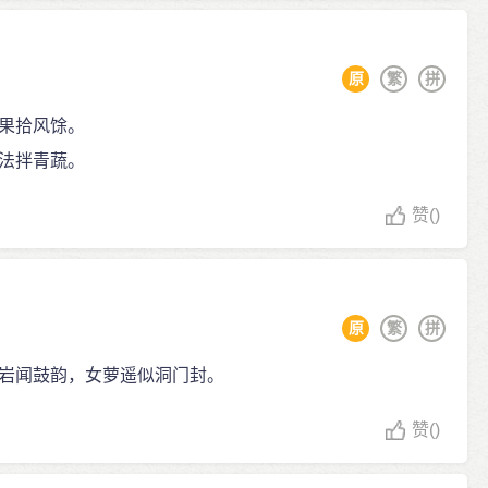
原
繁
拼
果拾风馀。
法拌青蔬。
赞
()
原
繁
拼
岩闻鼓韵，女萝遥似洞门封。
赞
()