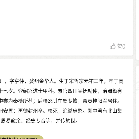
赞
()
未知），字亨仲，婺州金华人。生于宋哲宗元祐三年，卒于高
十七岁。登绍兴进士甲科。累官四川宣抚副使，治蜀颇有
中尝为秦桧所荐；后桧怒其在蜀专擅，罢责桂阳军居住。
州安置；再徙封州卒。桧死，追谥忠愍。刚中著有北山集
有周易窥余、经史专音等，并传於世。