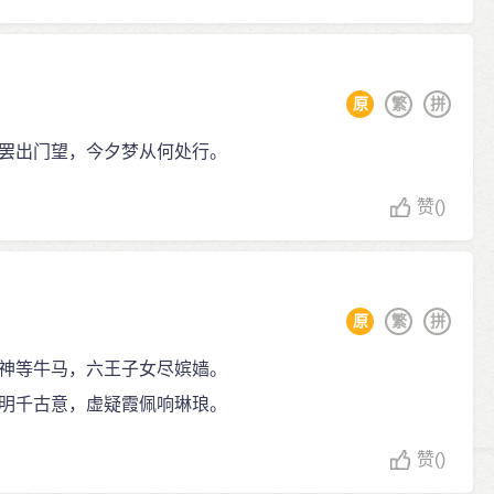
原
繁
拼
罢出门望，今夕梦从何处行。
赞
()
原
繁
拼
神等牛马，六王子女尽嫔嫱。
明千古意，虚疑霞佩响琳琅。
赞
()