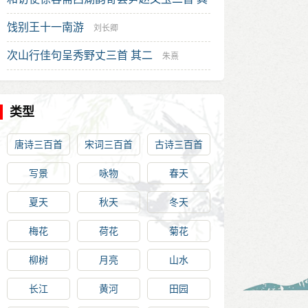
一
饯别王十一南游
何梦桂
刘长卿
次山行佳句呈秀野丈三首 其二
朱熹
类型
唐诗三百首
宋词三百首
古诗三百首
写景
咏物
春天
夏天
秋天
冬天
梅花
荷花
菊花
柳树
月亮
山水
长江
黄河
田园