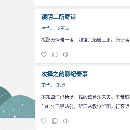
读阴二所寄诗
清代
：
罗兆甡
孤影无情难一语，残镫余焰暖三更。新诗读
次择之韵聊纪秦事
宋代
：
朱熹
不知四海已扬汤，舞殿歌台乐未央。五帝威
仙心久已攀姑射，辨口从教泣华阳。行客讵