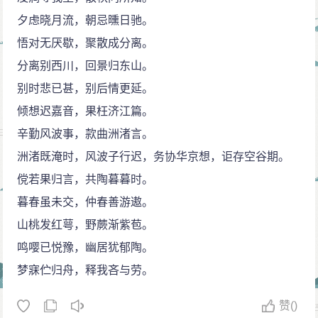
夕虑晓月流，朝忌曛日驰。
悟对无厌歇，聚散成分离。
分离别西川，回景归东山。
别时悲已甚，别后情更延。
倾想迟嘉音，果枉济江篇。
辛勤风波事，款曲洲渚言。
洲渚既淹时，风波子行迟，务协华京想，讵存空谷期。
傥若果归言，共陶暮暮时。
暮春虽未交，仲春善游遨。
山桃发红萼，野蕨渐紫苞。
鸣嘤已悦豫，幽居犹郁陶。
梦寐伫归舟，释我吝与劳。
赞
()