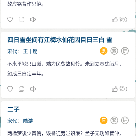
故应铭背作思鲈。
赞
()
四日雪坐间有江梅水仙花因目曰三白 雪
原
繁
拼
宋代
：
王十朋
不来平地只山巅，端为民贫故见怜。未到立春犹腊月，
忽成三白定丰年。
赞
()
二子
原
繁
拼
宋代
：
陆游
两楹梦後少真儒，毁誉徒劳岂识渠？孟子无功如管仲，