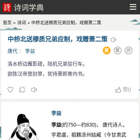
诗词学典
首页
»
诗词
» 中桥北送穆质兄弟应制，戏赠萧二策
中桥北送穆质兄弟应制，戏赠萧二策
原
繁
拼
唐代
：
李益
洛水桥边雁影疏，陆机兄弟驻行车。
欲陈汉帝登封草，犹待萧郎寄内书。
赞
()
李益
李益
(约750—约830)， 唐代诗人，
字君虞，祖籍凉州姑臧（今甘肃武