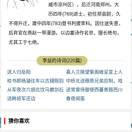
威市凉州区），后迁河南郑州。大
历四年(769)进士，初任郑县尉，久
不得升迁，建中四年(783)登书判拔萃科。因仕途失意，
后弃官在燕赵一带漫游。以边塞诗作名世，擅长绝句，
尤其工于七绝。
李益的诗词(220篇)
送人归岳阳
喜入兰陵望紫阁峰呈宣上人
校书郎杨凝往年以古镜贶别
中桥北送穆质兄弟应制，戏
今追赠以诗
从军夜次六胡北饮马磨剑石
赠萧二策
送常曾侍御使西蕃寄题西川
为祝殇辞
送韩将军还边
春夜闻笛
猜你喜欢