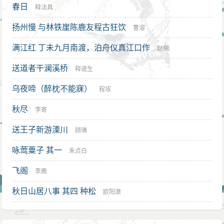
春日
释法具
扬州慢 与林铁崖陈鹿友程古狂饮
曹溶
满江红 丁未九月南渡，泊舟仪真江口作
赵鼎
送道者干澜溪桥
释道生
乌夜啼（醉枕不能寐）
程垓
秋尽
李寄
送王子新游溧川
顾璘
咏莺粟子 其一
朱贞白
飞阁
李廌
秋日山居八事 其四 种松
欧阳澈