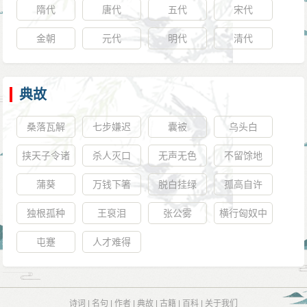
隋代
唐代
五代
宋代
金朝
元代
明代
清代
典故
桑落瓦解
七步嫌迟
囊被
乌头白
挟天子令诸
杀人灭口
无声无色
不留馀地
侯
蒲葵
万钱下箸
脱白挂绿
孤高自许
独根孤种
王裒泪
张公雾
横行匈奴中
屯蹇
人才难得
诗词
|
名句
|
作者
|
典故
|
古籍
|
百科
|
关于我们