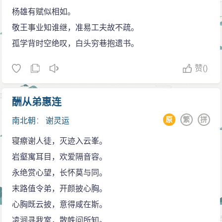
杨雄有赋似相如。
敬王事业知谁继，准易工夫故不疏。
孤学背时空绝叹，白头穷巷抱遗书。
赞
()
酬从弟惠连
原
繁
拼
南北朝
：
谢灵运
寝瘵谢人徒，灭迹入云峯。
岩壑寓耳目，欢爱隔音容。
永绝赏心望，长怀莫与同。
末路值令弟，开颜披心胸。
心胸既云披，意得咸在斯。
凌涧寻我室，散帙问所知。