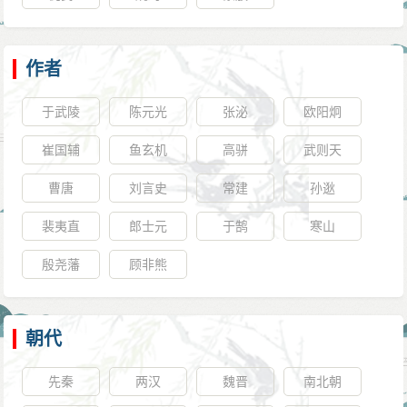
作者
于武陵
陈元光
张泌
欧阳炯
崔国辅
鱼玄机
高骈
武则天
曹唐
刘言史
常建
孙逖
裴夷直
郎士元
于鹄
寒山
殷尧藩
顾非熊
朝代
先秦
两汉
魏晋
南北朝