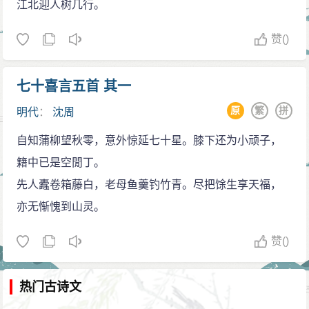
江北迎人树几行。
赞
()
七十喜言五首 其一
原
繁
拼
明代
：
沈周
自知蒲柳望秋零，意外惊延七十星。膝下还为小顽子，
籍中已是空閒丁。
先人蠹卷箱藤白，老母鱼羹钓竹青。尽把馀生享天福，
亦无惭愧到山灵。
赞
()
热门古诗文