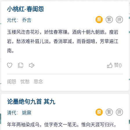
小桃红·春闺怨
原
繁
拼
元代
：
乔吉
玉楼风迕杏花衫，娇怯春寒赚。酒病十朝九朝嵌。瘦岩
岩，愁浓难补眉儿淡。香消翠减，雨昏烟暗，芳草遍江
南。
赞
()
闺怨
忧愁
思念
论墨绝句九首 其九
原
繁
拼
清代
：
姚鼐
年年两袖染成乌，佳字奇文一笔无。惟向天涯写归兴，