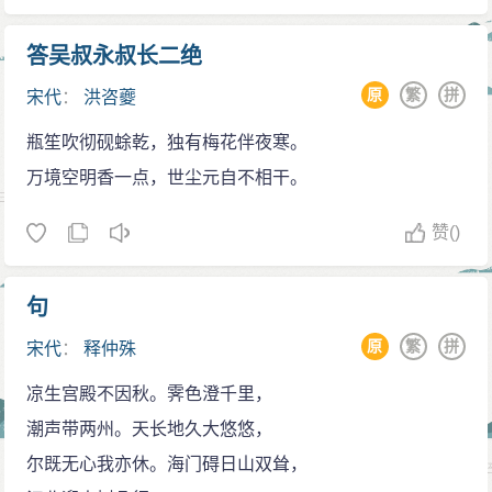
答吴叔永叔长二绝
原
繁
拼
宋代
：
洪咨夔
瓶笙吹彻砚蜍乾，独有梅花伴夜寒。
万境空明香一点，世尘元自不相干。
赞
()
句
原
繁
拼
宋代
：
释仲殊
凉生宫殿不因秋。霁色澄千里，
潮声带两州。天长地久大悠悠，
尔既无心我亦休。海门碍日山双耸，