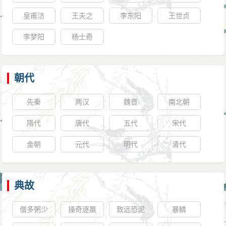
皇甫汸
王夫之
李东阳
王世贞
李梦阳
杨士奇
朝代
先秦
两汉
魏晋
南北朝
隋代
唐代
五代
宋代
金朝
元代
明代
清代
典故
僧多粥少
操奇逐赢
致远恐泥
暴鳞