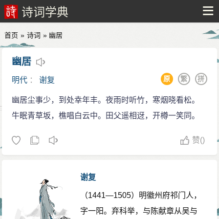
诗词学典
首页
»
诗词
» 幽居
幽居
原
繁
拼
明代
：
谢复
幽居尘事少，到处幸年丰。夜雨时听竹，寒烟晓看松。
牛眠青草坂，樵唱白云中。田父遥相迓，开樽一笑同。
赞
()
谢复
（1441—1505）明徽州府祁门人，
字一阳。弃科举，与陈献章从吴与