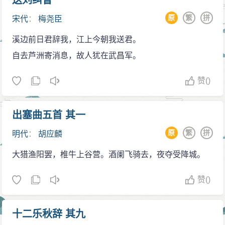
送刘纠曹
原
繁
拼
宋代
：
梅尧臣
溪边前日君辞我，江上今朝我送君。
自去芦洲寄消息，故人犹在武昌军。
赞
()
出塞曲五首 其一
原
繁
拼
明代
：
胡应麟
大猎渔阳罢，椎牛上谷营。酒阑飞骑去，夜夺受降城。
赞
()
十二乐秋辞 其九