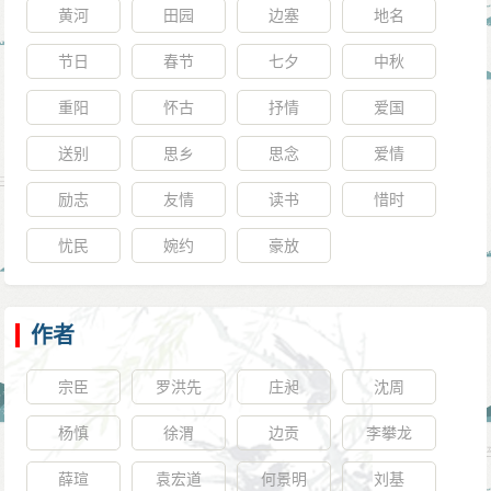
黄河
田园
边塞
地名
节日
春节
七夕
中秋
重阳
怀古
抒情
爱国
送别
思乡
思念
爱情
励志
友情
读书
惜时
忧民
婉约
豪放
作者
宗臣
罗洪先
庄昶
沈周
杨慎
徐渭
边贡
李攀龙
薛瑄
袁宏道
何景明
刘基