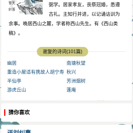
弼学。居家孝友，丧祭冠婚，悉遵
古礼。主知行并进，以记诵诂训为
余事。晚居西山之麓，学者称西山先生。有《西山类
稿》。
谢复的诗词(101篇)
幽居
南塘秋望
重造小屋适有携故人胡宁寿
秋兴
草书见惠
半仙亭
芳洲烟树
游虎丘山
蓬庵
猜你喜欢