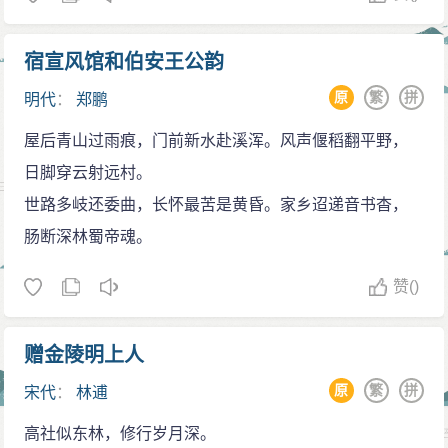
宿宣风馆和伯安王公韵
原
繁
拼
明代
：
郑鹏
屋后青山过雨痕，门前新水赴溪浑。风声偃稻翻平野，
日脚穿云射远村。
世路多岐还委曲，长怀最苦是黄昏。家乡迢递音书杳，
肠断深林蜀帝魂。
赞
()
赠金陵明上人
原
繁
拼
宋代
：
林逋
高社似东林，修行岁月深。