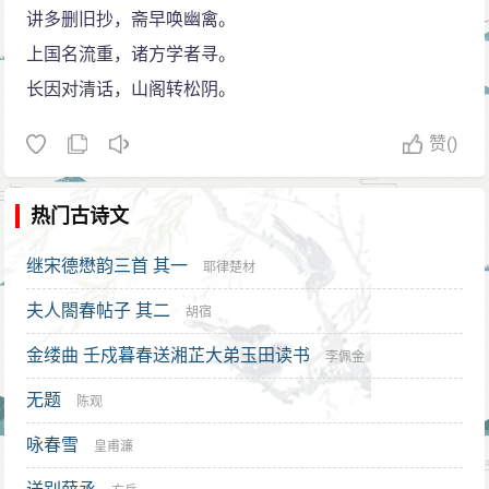
讲多删旧抄，斋早唤幽禽。
上国名流重，诸方学者寻。
长因对清话，山阁转松阴。
赞
()
热门古诗文
继宋德懋韵三首 其一
耶律楚材
夫人閤春帖子 其二
胡宿
金缕曲 壬戍暮春送湘芷大弟玉田读书
李佩金
无题
陈观
咏春雪
皇甫濂