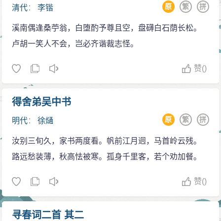
原
繁
拼
清代
：
李锴
溪南偶逢桑苧翁，白堕酌予尊且空，盘礴白石荫长松。
卢胡一笑人不会，岂必齐谐裁志怪。
赞
()
得舍弟吴中书
原
繁
拼
明代
：
徐熥
汝别三旬久，家书两度看。帆前江月迥，马首岭云残。
路远愁装薄，秋高怯被寒。孤身千里客，若个劝加餐。
赞
()
寻春词二首 其二