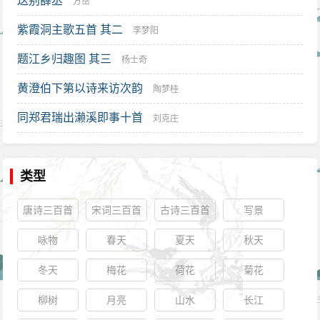
送别薛丞
方岳
紫霞洞主歌五首 其二
李梦阳
题江乡归趣图 其三
杨士奇
黄澄伯下第以诗来访次韵
陶梦桂
同郑君瑞出濑溪即事十首
刘克庄
类型
唐诗三百首
宋词三百首
古诗三百首
写景
咏物
春天
夏天
秋天
冬天
梅花
荷花
菊花
柳树
月亮
山水
长江