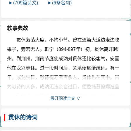
►(709篇诗文)
►(6条名句)
轶事典故
贯休落落大度，不拘小节。曾在通衢大道边走边吃
果子，旁若无人。乾宁（894-897年）初，贯休离开越
州，到荆州。荆南节度使成汭对贯休还比较客气，安置
他在龙兴寺住。过一段时间后，关系便逐渐疏远。有一
年，成汭生日，献诗祝寿者百余人，贯休也在其中。因
为献诗的人多，成汭无法亲自过目，便委托慕僚郑准品
评。郑准对贯休的诗才非常嫉妒，就给贯休评了个第
展开阅读全文 ∨
三，贯休对此很感生气。贯休除了善于作诗外，又擅长
于书法，号为姜休。有一次，成汭向贯休请教书法上的
贯休的诗词
问题，贯休因生日献诗受辱，正闷着一肚子气，便借此