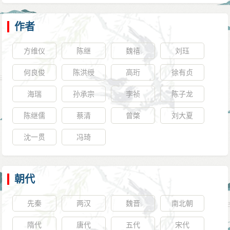
作者
方维仪
陈继
魏禧
刘珏
何良俊
陈洪绶
高珩
徐有贞
海瑞
孙承宗
李祯
陈子龙
陈继儒
蔡清
曾棨
刘大夏
沈一贯
冯琦
朝代
先秦
两汉
魏晋
南北朝
隋代
唐代
五代
宋代