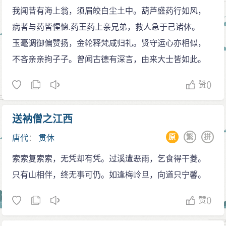
我闻昔有海上翁，须眉皎白尘土中。葫芦盛药行如风，
病者与药皆惺憁.药王药上亲兄弟，救人急于己诸体。
玉毫调御偏赞扬，金轮释梵咸归礼。贤守运心亦相似，
不吝亲亲拘子子。曾闻古德有深言，由来大士皆如此。
赞
()
送衲僧之江西
原
繁
拼
唐代
：
贯休
索索复索索，无凭却有凭。过溪遭恶雨，乞食得干菱。
只有山相伴，终无事可仍。如逢梅岭旦，向道只宁馨。
赞
()