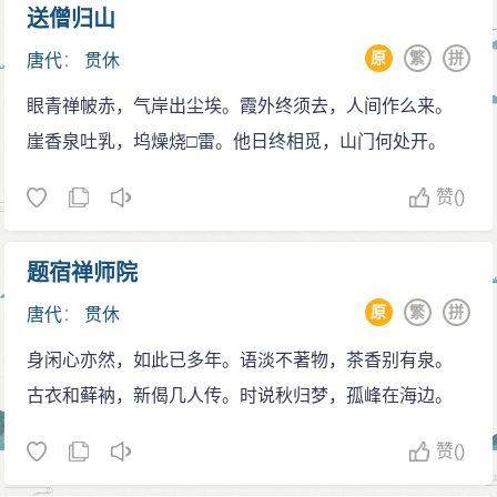
送僧归山
原
繁
拼
唐代
：
贯休
眼青禅帔赤，气岸出尘埃。霞外终须去，人间作么来。
崖香泉吐乳，坞燥烧□雷。他日终相觅，山门何处开。
赞
()
题宿禅师院
原
繁
拼
唐代
：
贯休
身闲心亦然，如此已多年。语淡不著物，茶香别有泉。
古衣和藓衲，新偈几人传。时说秋归梦，孤峰在海边。
赞
()