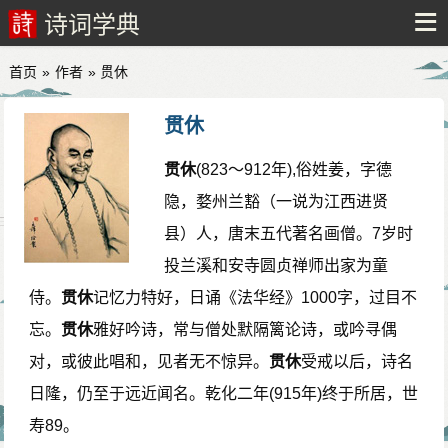
诗词学典
首页
»
作者
» 贯休
贯休
贯休
(823～912年),俗姓姜，字德
隐，婺州兰豁（一说为江西进贤
县）人，唐末五代著名画僧。7岁时
投兰溪和安寺圆贞禅师出家为童
侍。
贯休
记忆力特好，日诵《法华经》1000字，过目不
忘。
贯休
雅好吟诗，常与僧处默隔篱论诗，或吟寻偶
对，或彼此唱和，见者无不惊异。
贯休
受戒以后，诗名
日隆，仍至于远近闻名。乾化二年(915年)终于所居，世
寿89。