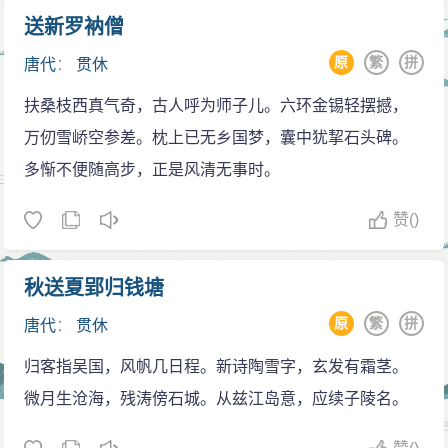
送新罗衲僧
原
繁
拼
唐代
：
贯休
扶桑枝西真气奇，古人呼为师子儿。六环金锡轻摆撼，
万仞雪峤空参差。枕上已无乡国梦，囊中犹挈石头碑。
多惭不便随高步，正是风清无事时。
赞
()
秋送夏郢归钱塘
原
繁
拼
唐代
：
贯休
归客指吴国，风帆几日程。新诗陶雪字，玄发有霜茎。
微月生沧海，残涛傍石城。从兹江岛意，应续子陵名。