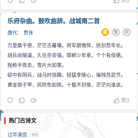
赞
()
乐府杂曲。鼓吹曲辞。战城南二首
原
繁
拼
唐代
：
贯休
万里桑干傍，茫茫古蕃壤。将军貌憔悴，抚剑悲年长。
胡兵尚陵逼，久住亦非强。邯郸少年辈，个个有伎俩。
拖枪半夜去，雪片大如掌。
碛中有阴兵，战马时惊蹶。轻猛李陵心，摧残苏武节。
黄金锁子甲，风吹色如铁。十载不封侯，茫茫向谁说。
赞
()
热门古诗文
过华清宫
李约