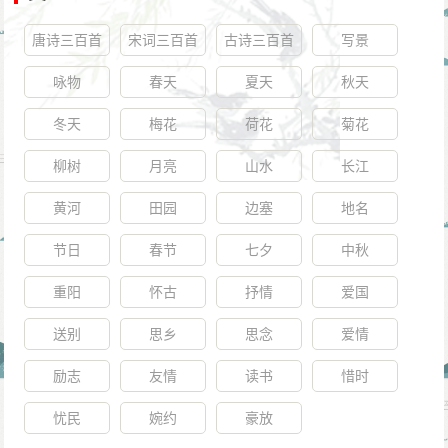
唐诗三百首
宋词三百首
古诗三百首
写景
咏物
春天
夏天
秋天
冬天
梅花
荷花
菊花
柳树
月亮
山水
长江
黄河
田园
边塞
地名
节日
春节
七夕
中秋
重阳
怀古
抒情
爱国
送别
思乡
思念
爱情
励志
友情
读书
惜时
忧民
婉约
豪放