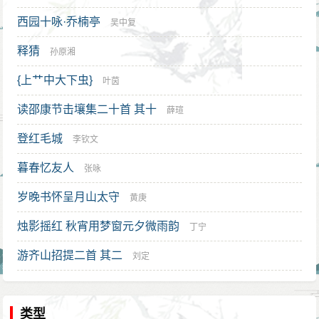
西园十咏·乔楠亭
吴中复
释猜
孙原湘
{上艹中大下虫}
叶茵
读邵康节击壤集二十首 其十
薛瑄
登红毛城
李钦文
暮春忆友人
张咏
岁晚书怀呈月山太守
黄庚
烛影摇红 秋宵用梦窗元夕微雨韵
丁宁
游齐山招提二首 其二
刘定
类型