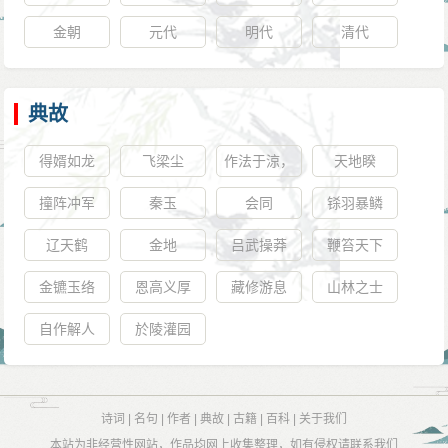
金朝
元代
明代
清代
典故
得婿如龙
飞梁尘
作法于涼，
天地睽
其敝犹贪；
撞阵冲军
秦玉
会同
铩羽暴鳞
作法于贪，
辽天鹤
金地
吕武操莽
鞭笞天下
敝将若之何
金镳玉络
恩高义厚
藏修游息
山林之士
自作解人
於陵灌园
诗词
|
名句
|
作者
|
典故
|
古籍
|
百科
|
关于我们
本站为非经营性网站，作品均网上收集整理，如有侵权请联系我们