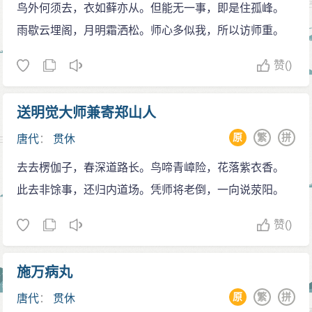
鸟外何须去，衣如藓亦从。但能无一事，即是住孤峰。
雨歇云埋阁，月明霜洒松。师心多似我，所以访师重。
赞
()
送明觉大师兼寄郑山人
原
繁
拼
唐代
：
贯休
去去楞伽子，春深道路长。鸟啼青嶂险，花落紫衣香。
此去非馀事，还归内道场。凭师将老倒，一向说荥阳。
赞
()
施万病丸
原
繁
拼
唐代
：
贯休