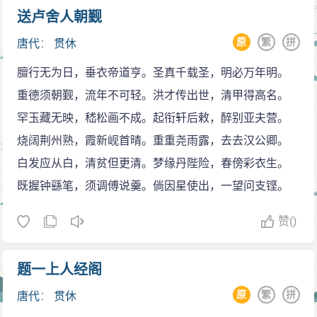
机会发泄，说“此事须登坛可授，安得草草而言！”成汭听
送卢舍人朝觐
后也很火，成汭身边一些人也乘机说坏话，于是乎贯休
原
繁
拼
唐代
：
贯休
又被驱逐出江陵，解送公安县(荆州属县)安置。一瓶一钵
膻行无为日，垂衣帝道亨。圣真千载圣，明必万年明。
垂垂老，万水千山得得来。并加以“龙楼待诏”、“明因辨果
重德须朝觐，流年不可轻。洪才传出世，清甲得高名。
功德大师”、“翔麟殿引驾内供奉”、“经律论道门选练教
罕玉藏无映，嵇松画不成。起衔轩后敕，醉别亚夫营。
授”、“三教玄逸大师”、“守两川僧大师”、“赐紫大沙门”、
烧阔荆州熟，霞新岘首晴。重重尧雨露，去去汉公卿。
“禅月大师”等一系列殊荣称号，乾化二年（915年）终于
白发应从白，清贫但更清。梦缘丹陛险，春傍彩衣生。
所居，世寿89。
既握钟繇笔，须调傅说羹。倘因星使出，一望问支铿。
赞
()
题一上人经阁
原
繁
拼
唐代
：
贯休