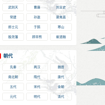
武则天
曹唐
刘言史
常建
孙逖
裴夷直
郎士元
于鹄
寒山
殷尧藩
顾非熊
崔道融
朝代
先秦
两汉
魏晋
南北朝
隋代
唐代
五代
宋代
金朝
元代
明代
清代