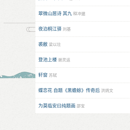
翠微山居诗 其九
释冲邈
夜泊桐江驿
刘基
裘敝
梁以壮
登池上楼
谢灵运
轩窗
苏轼
蝶恋花 自题《黑蟾蜍》传奇后
洪炳文
为莫临安曰纯题画
邵宝