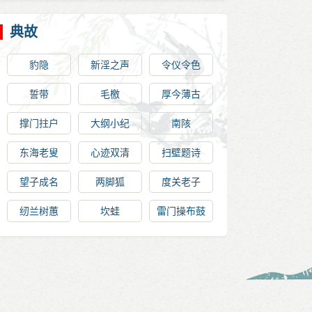
典故
豹隐
新淫之声
令仪令色
誓带
毛檄
厚今薄古
撑门拄户
大纲小纪
南陔
东海老叟
心迹双清
扫壁题诗
望子成名
两脚狐
度关老子
纫兰树蕙
坎蛙
雷门操布鼓