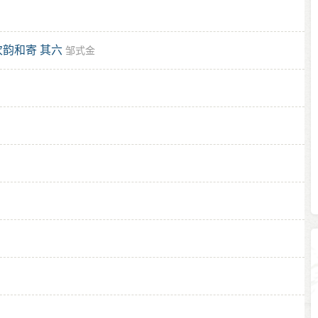
韵和寄 其六
邹式金