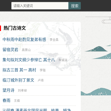
热门古诗文
中秋雨中赴酌见复弟有感
李全昌
留宿灵岩
高景山
集句拟刘文纲少参悼亡 其十八
朱诚泳
拟古三首 其一 高村
李锴
临汀城外别丁景文
卢琦
望月诗
刘孝绰
春雨
王缜
沁园春 潘素画北国风光图，枝巢、娟净、