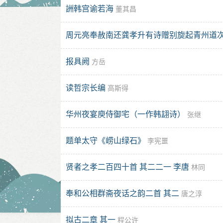
詶韩宫谕若海
董其昌
周元亮奉赦南还龚孝升有诗赠别旋起青州道次
报具阙
方岳
读哲宗长编
高斯得
华州夜宴庾侍御宅（一作韩翃诗）
张继
题单太守《崂山绿石》
李宪噩
贤者之孝二百四十首 其二二一 李唐
林同
奉和公相群斋夜话之韵二首 其二
唐之淳
拟古二章 其一
程公许