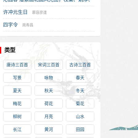
丛碧邀同题
许冲元生日
许宝蘅
慕容彦逢
四字令
周寿昌
类型
唐诗三百首
宋词三百首
古诗三百首
写景
咏物
春天
夏天
秋天
冬天
梅花
荷花
菊花
柳树
月亮
山水
长江
黄河
田园