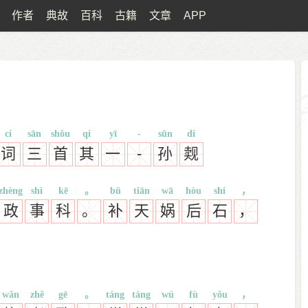
作者
典故
百科
古籍
文章
APP
cí
sān
shǒu
qí
yī
-
sūn
dí
词
三
首
其
一
-
孙
觌
zhèng
shì
kē
。
bǔ
tiān
wā
hòu
shí
，
政
事
科
。
补
天
娲
后
石
，
wǎn
zhě
gē
。
táng
táng
wú
fù
yǒu
，