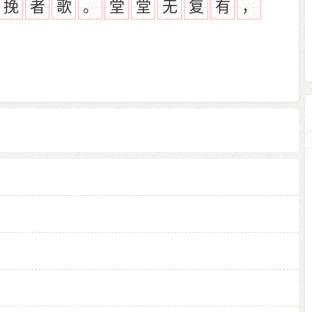
挽
者
歌
。
堂
堂
无
复
有
，