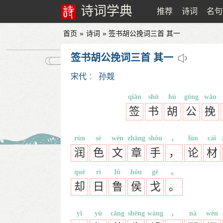
诗词学典
推荐
诗词
名句
首页
»
诗词
» 签书胡公挽词三首 其一
签书胡公挽词三首 其一
宋代
：
孙觌
qiān
shū
hú
gōng
wǎn
签
书
胡
公
挽
rùn
sè
wén
zhāng
shǒu
，
lùn
cái
润
色
文
章
手
，
论
材
què
rì
lǔ
hóu
gē
。
却
日
鲁
侯
戈
。
yǐ
yù
cāng
shēng
wàng
，
nà
wén