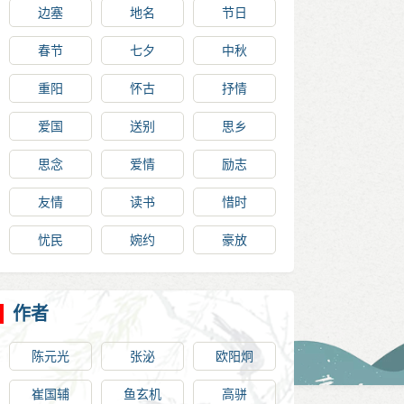
边塞
地名
节日
春节
七夕
中秋
重阳
怀古
抒情
爱国
送别
思乡
思念
爱情
励志
友情
读书
惜时
忧民
婉约
豪放
作者
陈元光
张泌
欧阳炯
崔国辅
鱼玄机
高骈