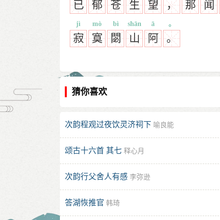
已
郁
苍
生
望
，
那
闻
jì
mò
bì
shān
ā
。
寂
寞
閟
山
阿
。
猜你喜欢
次韵程观过夜饮灵济祠下
喻良能
颂古十六首 其七
释心月
次韵行父舍人有感
李弥逊
答湖恢推官
韩琦