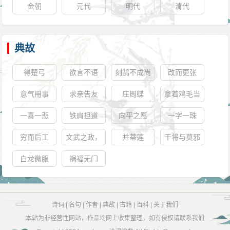
金朝
元代
明代
清代
典故
得楚弓
欲言不语
刻鹄不成尚
改而更张
类鹜
意气用事
求亲告友
庄周蝶
拿着鸡毛当
令箭
一喜一悲
铁肩担道
向平之愿
一字一珠
义，辣手著
穷而后工
文武之政，
并蒂莲
干将与莫邪
文章
布在方策
白龙微服
祸福无门
诗词
|
名句
|
作者
|
典故
|
古籍
|
百科
|
关于我们
本站为非经营性网站，作品均网上收集整理，如有侵权请联系我们