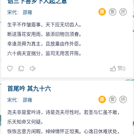
诏三下答乡下人起之意
价值。近几十年来，学术界对于理学与文学关系的探讨
用了很长一段时间的游历来增长见识，待到邵雍归来
原
繁
拼
日益深化，诗歌总量冠居宋儒之首的邵雍作为理学诗创
宋代
：
邵雍
时，他感叹道：“道在是矣！”自此便再没有出去游历了。
作的典型个案受到了研究者的青睐，取得了丰硕的研究
生平不作皱眉事，天下应无切齿人。
学易悟道
成果。《伊川击壤集》在东亚文化圈内也有着非常广泛
断送落花安用雨，装添旧物岂须春。
当时李之才（字挺之）为共城县令，听说邵雍好
的传播与影响，并且在日本和朝鲜都曾多次刊刻，现今
幸逢尧舜为真主，且放巢由作外臣。
学，便去见邵雍，并对邵雍说：“子亦闻物理性命之学
亦有朝鲜刊本与和刻本传世，虽然《伊川击壤集》不是
六十病夫宜揣分，监司无用苦开陈。
乎？”，意即“你知道宇宙万物周期发展过程的“物理”之学
宋诗中的正格，但他却以自身的文学实绩切实地参与了
和有关性命的学问吗？”
赞
()
宋诗精神的创建，对于宋诗风貌的形成也具有重要的促
邵雍回答道：“幸受教。”，意指愿受李之才的教导，
进作用，应该在文学史的书写中占有一定的地位。
这样邵雍就拜李之才为师，学习了《河图》、《洛
首尾吟 其九十六
易学成就
书》，伏羲氏的八卦六十四卦图像。李之才所传授的这
邵雍是两宋理学奠基人之一，邵雍的哲学思想受到
原
繁
拼
宋代
：
邵雍
些东西都是久远年代流传下来的，而邵雍探索其中深奥
《列子》、《庄子》的影响，在吸收道家易与汉代
的内涵时，往往如有神助一般的能妙悟、洞彻其内涵，
尧夫非是爱吟诗，诗是尧夫尽性时。若圣与仁虽不敢，
《易》学思想成分的基础上，形成了对《周易》的独到
最后获得的如同汪洋一般浩瀚博大的知识，多半是邵雍
乐天知命又何疑。
理解，其所作《皇极经世书》的基本精神是质诸天道而
自行悟道所得。
恢恢志意方闲暇，绰绰情怀正坦夷。心逸日休难状处，