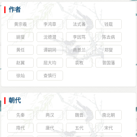
作者
黄宗羲
李鸿章
法式善
钱载
姚燮
沈德潜
李因笃
陈去病
黄任
谭嗣同
商景兰
郑燮
赵翼
屈大均
袁枚
曾国藩
徐灿
查慎行
朝代
先秦
两汉
魏晋
南北朝
隋代
唐代
五代
宋代