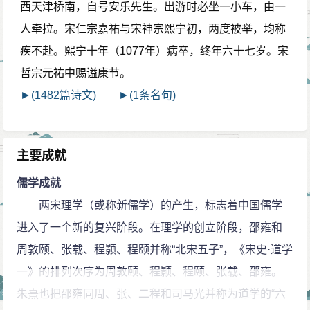
西天津桥南，自号安乐先生。出游时必坐一小车，由一
人牵拉。宋仁宗嘉祐与宋神宗熙宁初，两度被举，均称
疾不赴。熙宁十年（1077年）病卒，终年六十七岁。宋
哲宗元祐中赐谥康节。
►(1482篇诗文)
►(1条名句)
主要成就
儒学成就
两宋理学（或称新儒学）的产生，标志着中国儒学
进入了一个新的复兴阶段。在理学的创立阶段，邵雍和
周敦颐、张载、程颢、程颐并称“北宋五子”，《宋史·道学
一》的排列次序为周敦颐、程颢、程颐、张载、邵雍。
朱熹也把邵雍同周、张、二程和司马光并称为道学的“六