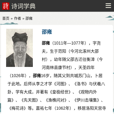
诗词学典
首页
»
作者
» 邵雍
邵雍
邵雍
（1011年—1077年），字尧
夫，生于范阳（今河北涿州大邵
村），幼年随父邵古迁往衡漳（今
河南林县康节村），天圣四年
（1026年），
邵雍
16岁，随其父到共城苏门山，卜居
于此地。后师从李之才学《河图》、《洛书》与伏羲八
卦，学有大成，并著有《皇极经世》、《观物内外
篇》、《先天图》、《渔樵问对》、《伊川击壤集》、
《梅花诗》等。嘉祐七年（1062年），移居洛阳天宫寺