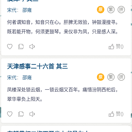
来到了。”从来没有人直呼他姓名的。有时邵雍在他们家
原
繁
拼
宋代
：
邵雍
住了一晚后留下书信后又走了。还有热心好事之人，仿
何者谓知音，知音只在心。肝脾无效验，钟鼓漫搜寻。
造邵雍“安乐窝”的样式建了新的别苑，等候邵雍的光临，
既若能开物，何须更鼓琴。来仪非为凤，只是感人深。
并取名叫“行窝”。
德感世人
赞
()
司马光以邵雍为兄，他二人高尚品德为周围乡邻所
仰慕。父亲训斥儿子，哥哥教育弟弟时往往说：“你做不
天津感事二十六首 其三
好的市，恐怕司马先生、邵先生会知道的。”有官员、读
原
繁
拼
宋代
：
邵雍
书的士子到洛阳，即使不去拜访官府，必会去邵雍住处
凤楼深处锁云烟，一锁云烟又百年。痛惜汾阴西祀后，
拜望。邵雍德行甚为纯正，来拜访的人一望就知邵先生
翠华辜负上阳天。
之贤良，但邵雍自己却从来不表露自己，也不提防别人
什么，和大家在一起谈笑风生的，没有避讳的。与人交
赞
()
谈，喜欢说人家的长处而不喜欢说别人的缺点。有向他
问教的他总尽力解答，从来不用强制的方式向别人说