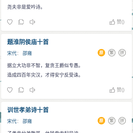
本于人事。邵雍编制宇宙年谱的目的在于经世，其对道
邵雍研习这些经典的时间越久，其德行也越来越为
尧夫非是爱吟诗。
的概念的形而上理解超越了以往历代儒家，对于宋代理
世人所称颂。同时，邵雍的智慧也在增长中，他明白了
学的形成与发展起到了至关重要的作用。
赞
()
天地的运动变化规律、阴阳消长的规律、世道变迁的规
首先，以天地之数和圆方之数作为天地源起之象
律，甚至对微小的走、飞行类动和草本木本植物的特性
征，并以此二数分为十六大位，以穷究天地体用之变
题淮阴侯庙十首
也一样了然于胸。他高深的智慧，被当时世人认为已达
化。其次，以阴阳奇偶之数作为天圆地方之数的基础，
原
繁
拼
宋代
：
邵雍
到不惑的程度。邵雍的学说不是模仿前人、偶然应验的
并以阴阳刚柔之四象、八卦配合干支之数，参以天地变
学说。邵雍悟到了伏羲八卦中自带的先天因素，并因此
据立大功非不智，复贪王爵似专愚。
化之数和体四月三之原则，以导出象征生灵万有之动植
写下数十万言的著作流传于世，但由于他处于隐居状
造成四百年灾汉，才得安宁反受诛。
通数。再次，结合前两部分所探讨之天圆地方变化十六
态，所以很少被世人所知。
位数和阴阳刚柔奇偶动植通数，以呈现出一体用生物运
赞
()
乐居洛阳
行具象之数，以此代表天地万物的流行生化之象《天主
宋仁宗皇祐元年（1049年），邵雍自共城迁居洛
运行，地主生化》。再次，将天行刚健之数进一步具体
训世孝弟诗十首
阳。邵雍初到洛阳的时候，所居房屋都是棚草做门的，
细分为元会运世之数．以成就邵雍独创之历法纪年。同
难以抵挡风雨。邵雍以打柴为生，亲自烧火做饭以侍奉
原
繁
拼
宋代
：
邵雍
时，将地生柔顺之数进一步体现于律吕声音之多元性和
父母。虽然日子穷苦、一无所有，但邵雍却一副怡然而