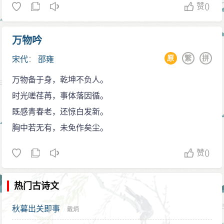
赞
()
病卒简葬
邵雍患病垂危期间，司马光、张载、程颢、程颐这
万物吟
些知名人士早晚在他跟前守候照料，将死去时，大家在
外厅共同商议他的丧葬事宜，邵雍都可以听到那些商议
原
繁
拼
宋代
：
邵雍
的话语，就召唤他儿子邵伯温到跟前交代说：“诸君欲葬
万物备于身，乾坤不负人。
我近城的地方，应当从于先祖的坟地，一切从简。”
时光嗟荏苒，事体落因循。
熙宁十年（1077年），邵雍去世而简葬了，终年六
既感青春老，还惊白发新。
十七岁，追赠他秘书省著作郎。元祐时又赐予他谥号康
胸中若无有，未免作矣尘。
节。
赞
()
程颢所做的墓铭志里称邵雍的学问纯正统一而不杂
乱，就邵雍所达到的境界，可以说是安且成矣。邵雍所
热门古诗文
著书有《皇极经世》、《观物内外篇》、《渔樵问
对》，诗有《伊川击壤集》。
秋暮出关即事
戴炳