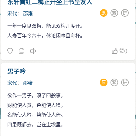
东轩黄红二梅正开坐上书呈友人
教。邵雍待人不分贵贱，都是一样的诚恳。所以，贤良
原
繁
拼
宋代
：
邵雍
的人喜欢他的德行，不贤良的人也被他感化了。一时间
洛阳人才辈出，忠厚之风闻天下。
一年一度见双梅，能见双梅几度开。
熙宁三年（1070年），宋神宗全面推广新法，官吏
人寿百年今六十，休论闲事且啣杯。
受胁迫难以推行，有的就递上引咎辞职的呈文，想要离
赞
()
开。邵雍居住在州县的门生旧友都带着书信造访邵雍，
邵雍说：“这是贤德的人应当尽力的时候，新法固然苛
男子吟
严，能尽自己为官之力对百姓宽厚一分，那百姓就会受
原
繁
拼
宋代
：
邵雍
到一分恩赐。弃官对百姓又有什么好处呢？”
隐而不仕
欲作一男子，须了四般事。
宋仁宗嘉佑时，皇帝下诏求散失的贤才，西京留守
财能使人贪，色能使人嗜。
王拱辰把邵雍上荐应诏，任命他为将作监主簿，下诏再
名能使人矜，势能使人倚。
推举有杰出才能的人，补任颍州团练推官，都坚决推辞
四患既都去，岂在尘埃里。
之后才接受任命，最后还是称病不赴任。