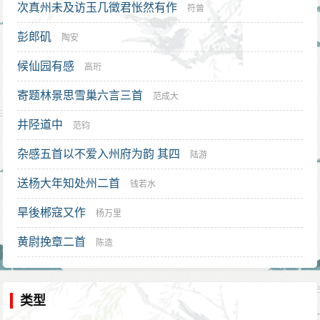
次真州未及访玉几徵君怅然有作
符曾
彭郎矶
陶安
候仙园有感
高珩
寄题林景思雪巢六言三首
范成大
井陉道中
范钧
杂感五首以不爱入州府为韵 其四
陆游
送杨大年知处州二首
钱若水
旱後郴寇又作
杨万里
黄尉挽章二首
陈造
类型