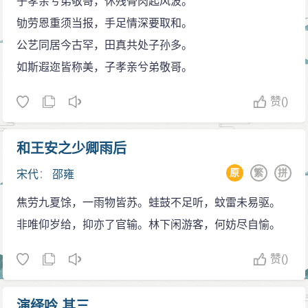
子孝亲兮弟敬哥，休残骨肉起风波。
差异性来表现动植生物之不齐与参差。最后，以此五类
自得其乐的样子，为周围的人所难以理解。当时的前宰
劬劳恩重须当报，手足情深要取和。
大数施行、旁通而统贯于自然界与人文界之一切万有，
相富弼、司马光、著名诗词家吕公著等退居洛阳，敬重
公艺同居今古罕，田真共处子孙多。
以作为邵雍易学中穷理之学的终结。
邵雍，常常与之一起从游，并为邵雍置办了接近都市的
如斯遐迩皆称美，子孝亲兮弟敬哥。
带园地的住宅。
赞
()
嘉祐七年（1062年），邵雍移居王拱辰、富弼和司
马光等人出资为其在洛阳天宫寺西天津桥南置办的园
宅。从此邵雍在园地上自耕自种，过上了自给自足的生
和王安之少卿雨后
活，并为自宅起名为“安乐窝”，并自号为“安乐先生”。
原
繁
拼
宋代
：
邵雍
邵雍白天时常焚香安坐，申时（午后三时至五时）
焦劳九夏馀，一雨物皆苏。蛙鼓不足听，蚊雷未易驱。
喝三四杯酒，微醉就不喝了，还没醉时常常兴致到了就
非唯仰岁给，抑亦了官输。林下闲游客，何妨尽自愉。
即兴吟诗自咏。春秋农闲时节，邵雍常出城游历、风雨
天常不出门，出门常乘一小车，让人拉着，随意而行。
赞
()
士大夫家对邵雍的车轮声都非常熟悉，争相迎候，连小
孩子、老人和那些仆人、衙役们都会欢愉的说“我家先生
演绎吟 其三