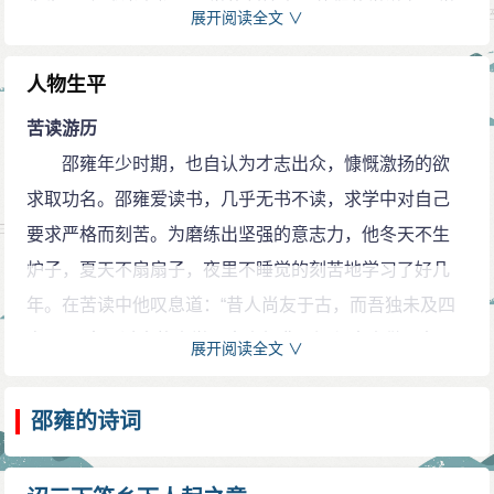
先生”。上述诸人都是理学的创始人，他们的学说在理学
展开阅读全文 ∨
阵营中各具特色，各成学派。然而，诸人都以儒学为
宗，为探讨、发挥“六经”、“四书”之义理，以振兴儒学为
人物生平
职志。
苦读游历
文学成就
邵雍年少时期，也自认为才志出众，慷慨激扬的欲
同其他北宋四子相比，邵雍在文学尤其是诗歌领域
求取功名。邵雍爱读书，几乎无书不读，求学中对自己
也取得了令世人瞩目的实绩。然而长期以来，由于受传
要求严格而刻苦。为磨练出坚强的意志力，他冬天不生
统诗学观的影响和对理学重道轻文观念的偏见，诗论家
炉子，夏天不扇扇子，夜里不睡觉的刻苦地学习了好几
对以邵雍《伊川击壤集》为代表的理学诗的文学成就始
年。在苦读中他叹息道：“昔人尚友于古，而吾独未及四
终未能引起足够的重视。
方。”，意即过去的人学习古人经典，还与古人做朋友，
展开阅读全文 ∨
但在南宋严羽的《沧浪诗话》中，以说理为主的“康
不单读古人的书，而且要广泛游历古人曾经游历过的地
节体”赫然与苏黄王陈等宋诗诸大家相并列，充分地体现
方，而我现在只是读了古人的书，却还没有去四方游历
邵雍的诗词
出其强烈的个性化色彩，这也是在文学批评史上第一次
过。”所以，他就越过黄河、汾河、徒涉江淮、汉江平
对邵雍诗歌进行的诗学化的身份确认，具有重大的认识
原。考察了西周的那些分封国的齐、鲁、宋、郑遗址，