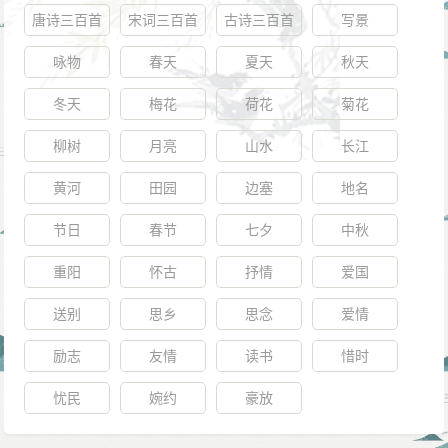
唐诗三百首
宋词三百首
古诗三百首
写景
咏物
春天
夏天
秋天
冬天
梅花
荷花
菊花
柳树
月亮
山水
长江
黄河
田园
边塞
地名
节日
春节
七夕
中秋
重阳
怀古
抒情
爱国
送别
思乡
思念
爱情
励志
友情
读书
惜时
忧民
婉约
豪放