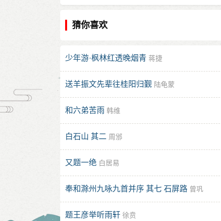
猜你喜欢
少年游·枫林红透晚烟青
蒋捷
送羊振文先辈往桂阳归觐
陆龟蒙
和六弟苦雨
韩维
白石山 其二
周邠
又题一绝
白居易
奉和滁州九咏九首并序 其七 石屏路
曾巩
题王彦举听雨轩
徐贲