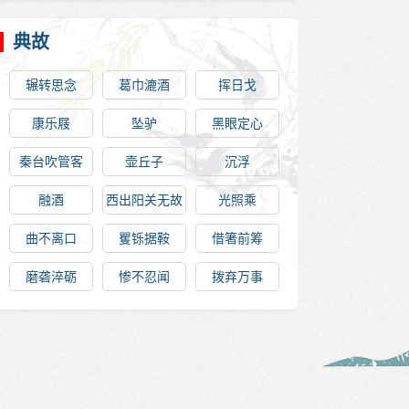
典故
辗转思念
葛巾漉酒
挥日戈
康乐屐
坠驴
黑眼定心
秦台吹管客
壶丘子
沉浮
融酒
西出阳关无故
光照乘
人
曲不离口
矍铄据鞍
借箸前筹
磨砻淬砺
惨不忍闻
拨弃万事