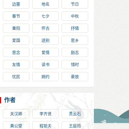
边塞
地名
节日
春节
七夕
中秋
重阳
怀古
抒情
爱国
送别
思乡
思念
爱情
励志
友情
读书
惜时
忧民
婉约
豪放
作者
关汉卿
李齐贤
贯云石
黄公望
程钜夫
王庭筠