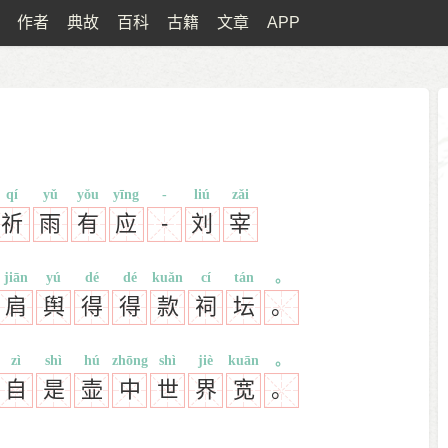
作者
典故
百科
古籍
文章
APP
qí
yǔ
yǒu
yīng
-
liú
zǎi
祈
雨
有
应
-
刘
宰
jiān
yú
dé
dé
kuǎn
cí
tán
。
肩
舆
得
得
款
祠
坛
。
zì
shì
hú
zhōng
shì
jiè
kuān
。
自
是
壶
中
世
界
宽
。