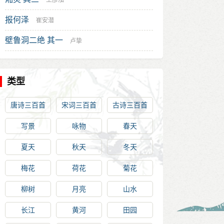
王彦泓
报何泽
崔安潜
壁鲁洞二绝 其一
卢挚
类型
唐诗三百首
宋词三百首
古诗三百首
写景
咏物
春天
夏天
秋天
冬天
梅花
荷花
菊花
柳树
月亮
山水
长江
黄河
田园