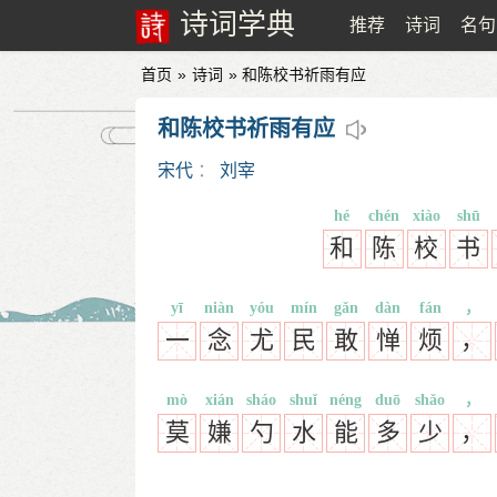
诗词学典
推荐
诗词
名句
首页
»
诗词
» 和陈校书祈雨有应
和陈校书祈雨有应
宋代
：
刘宰
hé
chén
xiào
shū
和
陈
校
书
yī
niàn
yóu
mín
gǎn
dàn
fán
，
一
念
尤
民
敢
惮
烦
，
mò
xián
sháo
shuǐ
néng
duō
shǎo
，
莫
嫌
勺
水
能
多
少
，