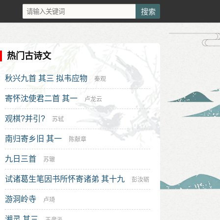
热门古诗文
秋兴九首 其三 拟韦应物
秦观
寄怀沈使君二首 其一
卢龙云
观棋?并引?
苏轼
南归寄乡旧 其一
陈献章
九日三首
苏辙
试诸葛生笔因书所怀寄诸弟 其十九
彭汝砺
游洞岭寺
卢琦
湘灵 其三