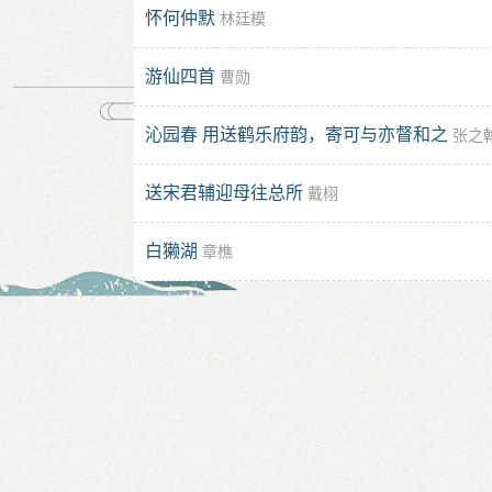
怀何仲默
林廷模
游仙四首
曹勋
沁园春 用送鹤乐府韵，寄可与亦督和之
张之
送宋君辅迎母往总所
戴栩
白獭湖
章樵