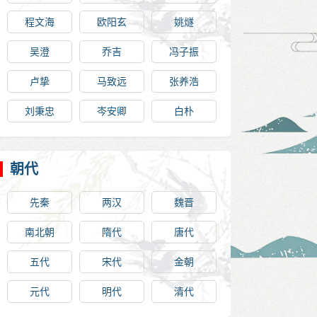
程文海
欧阳玄
姚燧
吴澄
乔吉
冯子振
卢挚
马致远
张养浩
刘秉忠
岑安卿
白朴
朝代
先秦
两汉
魏晋
南北朝
隋代
唐代
五代
宋代
金朝
元代
明代
清代