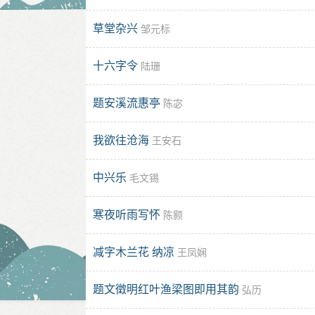
草堂杂兴
邹元标
十六字令
陆珊
题安溪流惠亭
陈宓
我欲往沧海
王安石
中兴乐
毛文锡
寒夜听雨写怀
陈颢
减字木兰花 纳凉
王凤娴
题文徵明红叶渔梁图即用其韵
弘历