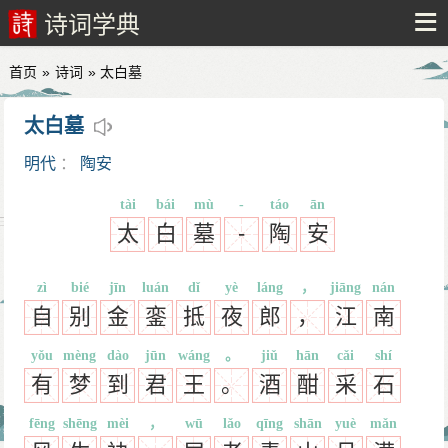
诗词学典
首页
»
诗词
» 太白墓
太白墓
明代
：
陶安
tài
bái
mù
-
táo
ān
太
白
墓
-
陶
安
zì
bié
jīn
luán
dǐ
yè
láng
，
jiāng
nán
自
别
金
銮
抵
夜
郎
，
江
南
yǒu
mèng
dào
jūn
wáng
。
jiǔ
hān
cǎi
shí
有
梦
到
君
王
。
酒
酣
采
石
fēng
shēng
mèi
，
wū
lǎo
qīng
shān
yuè
mǎn