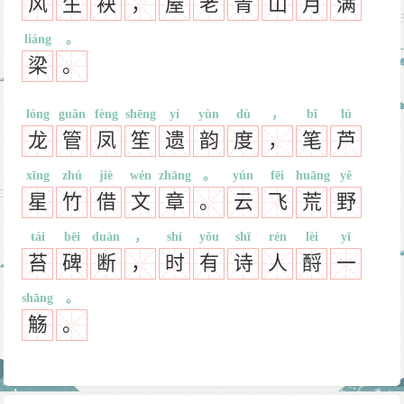
风
生
袂
，
屋
老
青
山
月
满
liáng
。
梁
。
lóng
guǎn
fèng
shēng
yí
yùn
dù
，
bǐ
lú
龙
管
凤
笙
遗
韵
度
，
笔
芦
xīng
zhú
jiè
wén
zhāng
。
yún
fēi
huāng
yě
星
竹
借
文
章
。
云
飞
荒
野
tái
bēi
duàn
，
shí
yǒu
shī
rén
lèi
yī
苔
碑
断
，
时
有
诗
人
酹
一
shāng
。
觞
。