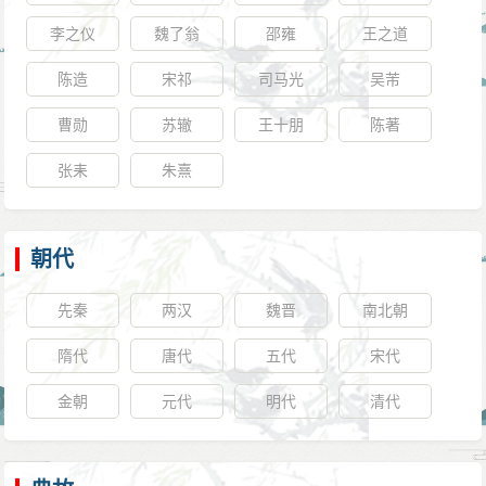
李之仪
魏了翁
邵雍
王之道
陈造
宋祁
司马光
吴芾
曹勋
苏辙
王十朋
陈著
张耒
朱熹
朝代
先秦
两汉
魏晋
南北朝
隋代
唐代
五代
宋代
金朝
元代
明代
清代