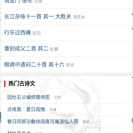
谒金门 落花
沈榛
长江杂咏十一首 其一 大胜关
湛若水
行乐过西崦
张羽
重别成父二首 其二
赵蕃
眼病中遣闷二十首 其十六
李祁
热门古诗文
因杜右父编修赠痔医
范梈
点绛唇 夏日闺情
沈谦
春日同郭汾勷徐阔斋可庵游仙人洞
杨灏