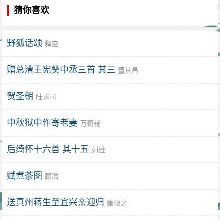
猜你喜欢
野狐话颂
释空
赠总漕王宪葵中丞三首 其三
董其昌
贺圣朝
陆求可
中秋狱中作寄老妻
万夔辅
后绮怀十六首 其十五
刘雄
赋煮茶图
顾璘
送真州蒋生至宜兴亲迎归
唐顺之