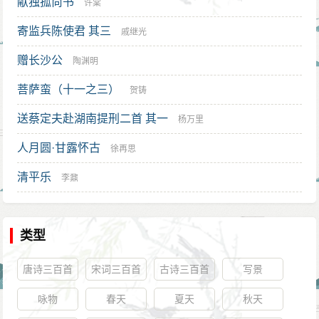
献独孤尚书
许棠
寄监兵陈使君 其三
戚继光
赠长沙公
陶渊明
菩萨蛮（十一之三）
贺铸
送蔡定夫赴湖南提刑二首 其一
杨万里
人月圆·甘露怀古
徐再思
清平乐
李鼐
类型
唐诗三百首
宋词三百首
古诗三百首
写景
咏物
春天
夏天
秋天