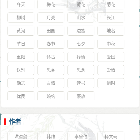
冬天
梅花
荷花
菊花
柳树
月亮
山水
长江
黄河
田园
边塞
地名
节日
春节
七夕
中秋
重阳
怀古
抒情
爱国
送别
思乡
思念
爱情
励志
友情
读书
惜时
忧民
婉约
豪放
作者
洪咨夔
韩维
李曾伯
释文珦