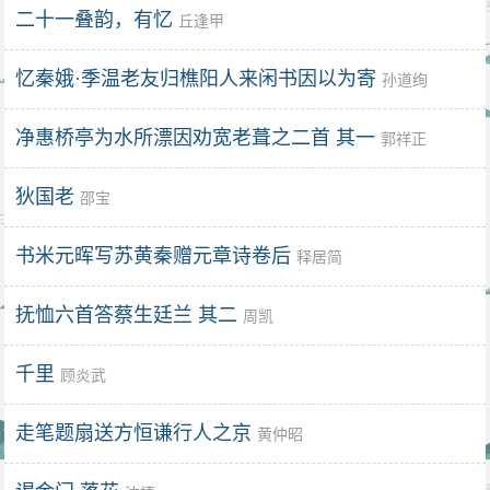
二十一叠韵，有忆
丘逢甲
忆秦娥·季温老友归樵阳人来闲书因以为寄
孙道绚
净惠桥亭为水所漂因劝宽老葺之二首 其一
郭祥正
狄国老
邵宝
书米元晖写苏黄秦赠元章诗卷后
释居简
抚恤六首答蔡生廷兰 其二
周凯
千里
顾炎武
走笔题扇送方恒谦行人之京
黄仲昭