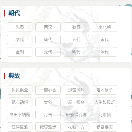
朝代
先秦
两汉
魏晋
南北朝
隋代
唐代
五代
宋代
金朝
元代
明代
清代
典故
色色俱全
一瓣心香
迅雷风烈
唯才是举
甄心动惧
卖剑
屋上瞻乌
人生如风灯
瓜田不纳履
月吉
轻躯得百琲
九馆仙
李下不整冠
狂涛巨浪
雍容雅步
杖钺一方
镌空妄实