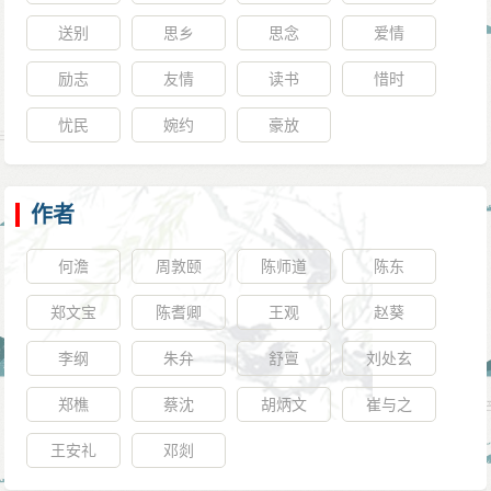
送别
思乡
思念
爱情
励志
友情
读书
惜时
忧民
婉约
豪放
作者
何澹
周敦颐
陈师道
陈东
郑文宝
陈耆卿
王观
赵葵
李纲
朱弁
舒亶
刘处玄
郑樵
蔡沈
胡炳文
崔与之
王安礼
邓剡