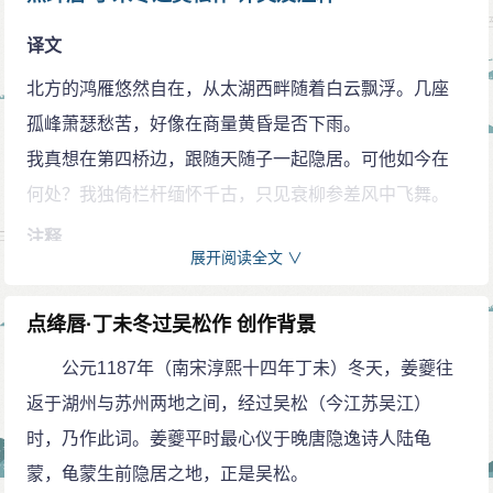
译文
北方的鸿雁悠然自在，从太湖西畔随着白云飘浮。几座
孤峰萧瑟愁苦，好像在商量黄昏是否下雨。
我真想在第四桥边，跟随天随子一起隐居。可他如今在
何处？我独倚栏杆缅怀千古，只见衰柳参差风中飞舞。
注释
展开阅读全文 ∨
丁未：即公元1187年（宋孝宗淳熙十四年）。吴松：即
今吴江市，属江苏省。
点绛唇·丁未冬过吴松作 创作背景
燕雁：指北方幽燕一带的鸿雁。燕雁无心：羡慕飞鸟的
公元1187年（南宋淳熙十四年丁未）冬天，姜夔往
无忧无虑，自由自在。
返于湖州与苏州两地之间，经过吴松（今江苏吴江）
太湖：江苏南境的大湖泊。
时，乃作此词。姜夔平时最心仪于晚唐隐逸诗人陆龟
商略：商量、酝酿。
蒙，龟蒙生前隐居之地，正是吴松。
第四桥：即吴松城外的甘泉桥。