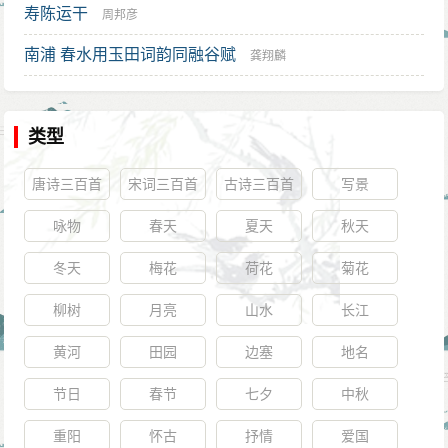
寿陈运干
周邦彦
南浦 春水用玉田词韵同融谷赋
龚翔麟
类型
唐诗三百首
宋词三百首
古诗三百首
写景
咏物
春天
夏天
秋天
冬天
梅花
荷花
菊花
柳树
月亮
山水
长江
黄河
田园
边塞
地名
节日
春节
七夕
中秋
重阳
怀古
抒情
爱国