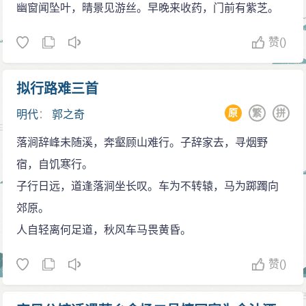
幽窗闻坠叶，晴景见游丝。早晚来收药，门前有紫芝。
龟蒙宅在松江上甫里。”松江即吴江。天随者，天随子
也，龟蒙之自号。天随语出《庄子。在宥》“神动而天
赞
()
随”，意即精神之动静皆随顺天然。龟蒙本有胸怀济世之
志，其《村夜二首》云：“岂无致君术，尧舜不上下。岂
拟行路难三首
无活国力，颇牧齐教化。”可是他身处晚唐末世，举进士
原
繁
拼
明代
：
郭之奇
又不第，只好隐逸江湖。白石平生亦非无壮志，《昔
落涧辞峰未随溪，奔壑顾山难行。子辞家去，寻烟野
游》诗云：“徘徊望神州，沉叹英雄寡。”《永遇乐》：“中
宿，自饥寒行。
原生聚，神京耆老，南望长淮金鼓。”但他亦举进士而不
子行日远，道逢落涧坐长叹。车为不转辕，马为踯躅向
第，飘泊江湖一生。此陆、姜二人相似之一也。龟蒙精
郊原。
于《春秋》，其《甫里先生传》自述：“性野逸无羁检，
人自轻离何足道，秋风车马畏黄昏。
好读古圣人书，探大籍识大义”，“贞元中，韩晋公尝著
《春秋通例》，刻之于石”，“而颠倒漫漶翳塞，无一通
赞
()
者，殆将百年，人不敢指斥疵纇，先生恐疑误后学，乃
著书摭而辨之。”白石则精于礼乐，曾于南宋庆元三年“进