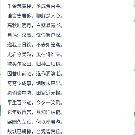
残，故其舞也参差不齐，然而仍舞之不已。舞之一字执
千金筑黄楼，落成费百金。
著有力，苍凉中寓含悲壮，悲壮中透露苍凉。“残柳参差
谁言史君侈，聊慰楚人心。
舞”这一自然意象，实际上是南宋衰世的象征，隐然包含
高秋吐明月，白璧悬青岑。
着虽已残破仍不甘灭亡的意味。这与李商隐《登乐游
晃荡河汉高，恍悢窗户深。
原》“夕阳无限好，只是近黄昏”，象征唐朝国运的不可挽
邀我三日饮，不去如笼禽。
回有同工之妙。而其作为自然意象之本身，则又补足“今
史君今吴越，虽往将谁寻。
何许”一大反诘之自然意蕴。结笔之意境，实为南宋国运
欲买尔家田，归种三顷稻。
之写照。返观数峰清苦二句，其意蕴正为结尾之伏笔。
因营山前宅，遂作泗滨老。
在此九年之前，辛稼轩作《摸鱼儿》，结云：“休去倚危
奇穷少成事，饱暖未应早。
栏，斜阳正在烟柳断肠处。”乃是同一意境。白石本词用
愿输橐中装，田家近无报。
舞字结穴，蕴含无限苍凉悲壮。
平生百不遂，今夕一笑倒。
善于提空描写，从虚处着笔，是白石词的一大特
它年数亩宫，悬知迫枯槁。
点。此词将身世之感、家国之恨融为一片，乃南宋爱国
梁园久芜没，何以奉君游。
词中无价瑰宝。而身世家国皆以自然意象出之，自然意
故城已耕稼，台观皆荒丘。