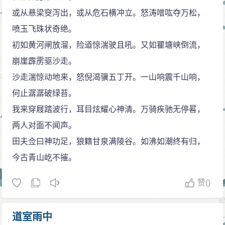
或从悬梁窔泻出，或从危石横冲立。怒涛噌吰夺万松，
喷玉飞珠状奇绝。
初如黄河闸放溜，险道惊湍驶且吼。又如瞿塘峡倒流，
崩崖霹雳驱沙走。
沙走湍惊动地来，怒倪渴骥五丁开。一山响震千山响，
何止潺潺破绿苔。
我来穿屐踏波行，耳目炫耀心神清。万骑疾驰无停晷，
两人对面不闻声。
田夫佥曰神功足，狼籍甘泉满陵谷。如沸如潮终有归，
今古青山屹不摧。
赞
()
道室雨中