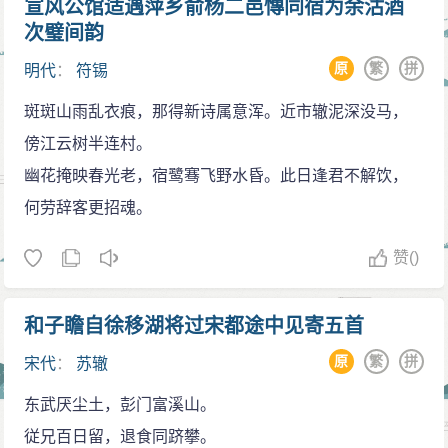
宣风公馆适遇萍乡俞杨二邑慱同宿为余沽酒
《大乐议》于朝”，时南渡已六七十载，乐典久已亡灭，
次璧间韵
白石对当时乐制包括乐器乐曲歌辞，提出全面批评与建
原
繁
拼
明代
：
符锡
树之构想，“书奏，诏付太常。”（《宋史·乐志六》）以布
斑斑山雨乱衣痕，那得新诗属意浑。近市辙泥深没马，
衣而对传统文化负有高度责任感，此二人又一相同也。
傍江云树半连村。
正是这种精神气质上的认同感，使白石有了“沉思只羡天
幽花掩映春光老，宿鹭骞飞野水昏。此日逢君不解饮，
随子，蓑笠寒江过一生”（《三高祠》诗），及“三生定是
何劳辞客更招魂。
陆天随”（《除夜》诗）之语。第四桥边，拟共天随住，
即是这种认同感的体现。
赞
()
第四桥边，其地仍在，天随子，其人则往矣。中间
下拟共二字，便将仍在之故地与已往之古人与自己连结
和子瞻自徐移湖将过宋都途中见寄五首
起来，泯没了古今时间之界限。这是词人为打破古今局
原
繁
拼
宋代
：
苏辙
限寻求与古人的精神句诵而采取的特殊笔法。再如刘过
《沁园春》之与东坡、乐天、林和靖交游，亦是此一笔
东武厌尘土，彭门富溪山。
法。以上写了自然、人生、历史，笔笔翻出新意结笔更
従兄百日留，退食同跻攀。