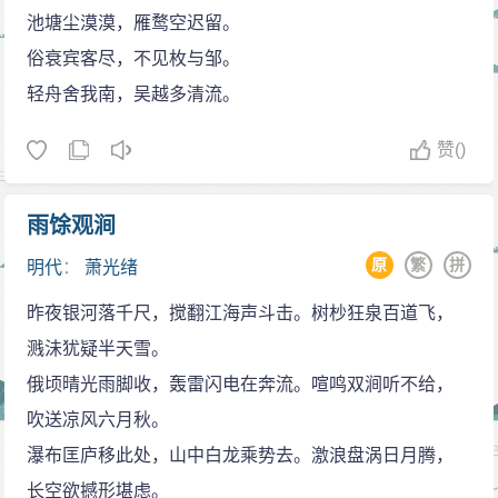
象在词中占优势，又将自然、人生、历史（尚友天随与
池塘尘漠漠，雁鹜空迟留。
怀古）、时代打成一片，融为一体。
俗衰宾客尽，不见枚与邹。
尤其“今何许”之一大反诘，其意义虽着重于今，但其
轻舟舍我南，吴越多清流。
意味实远远超越之，乃是词人面对自然、人生、历史、
赞
()
时代所提出之一哲学反思。全词意境遂亦提升至于哲理
高度。“今何许”，真可媲美于《桃花源记》“问今是何
雨馀观涧
世”，《登幽州台歌》“前不见古人，后不见来者”。这首词
原
繁
拼
明代
：
萧光绪
无限感慨，全在虚处，正是“意愈切而词愈微”，这种写
法，易形成自我抒写之形象与所写之意象间接开距离，
昨夜银河落千尺，搅翻江海声斗击。树杪狂泉百道飞，
造成朦胧之美感。此词声情之配合亦极精妙。上片首句
溅沬犹疑半天雪。
首二字燕雁为叠韵，末句三四字黄昏为双声，下片同位
俄顷晴光雨脚收，轰雷闪电在奔流。喧鸣双涧听不给，
句同位字第四又为叠韵，参差又为双声。分毫不爽，自
吹送凉风六月秋。
然天成。双声叠韵之回环，妙用在于为此一尺幅短章增
瀑布匡庐移此处，山中白龙乘势去。激浪盘涡日月腾，
添了声情绵绵无尽之致。
长空欲撼形堪虑。