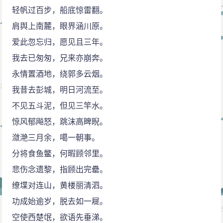
写出现时代，笔力无限。“今何许”三字，语意丰富，涵盖
轻帆过百步，船底惊雷翻。
深广。何许有何时、何处、为何、如何等多重含义。故
肩舆上南麓，眼界涵川原。
“今何许”包含今是何世、世运至于何处、为何至此、如何
爱此忽忘归，愿见且三年。
面对等意。此是囊括宇宙、人生、历史、时代之一大反
我去已匆匆，兄来亦崩奔。
诘，是充满哲学反思意味一大反诘。而其中重点，主要
永情置酒地，绕郭多云烟。
在“今”之一字。凭栏怀古，笔力雄劲，气象阔大。古与今
我昔去彭城，明日河流至。
上下映照成文，补足“今何许”一大反诘之历史意蕴。应知
不见五斗泥，但见三竿水。
此地古属吴越，吴越兴亡之殷鉴，曾引起晚唐龟蒙之无
惊风郁飚怒，跳沫高睥睨。
限感慨：“香径长洲尽棘丛，奢云艳雨只悲风。吴王事事
潋滟三月余，噶一朝事。
须亡国，未必西施胜六宫。”（《吴宫怀古》）亦不能不
分将食鱼鳖，何暇顾邻里。
引起南宋白石之无限感慨：“美人台上昔欢娱，今日空台
悲伤念遗黎，指顾出完罍。
望五湖。残雪未融青草死，苦无麋鹿过姑苏。”（《除
缭堞对连山，黄楼丽清泗。
夜》）
功成始逾岁，脱去如一屣。
怀古正是伤今。“残柳参差舞，”柳本纤弱，那堪又
空使西楚氓，欲语先垂涕。