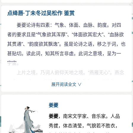
天随：晚唐陆龟蒙，自号天随子。
点绛唇·丁未冬过吴松作 鉴赏
何许：何处，何时。
姜夔论诗有四素：气象、体面、血脉、韵度。对四
者的要求且是“气象欲其浑厚”、“体面欲其宏大”、“血脉欲
其贯通”、“韵度欲其飘逸”。虽是论诗之语，移之于词，也
甚贴切。读此词，知其所言非虚。此词之意境，呈为一
宇宙。
上片之境，乃词人俯仰天地之境。“燕雁无心”。燕念
平声（yān烟），北地也。燕雁即北来之雁。时值冬天，
展开阅读全文 ∨
正是燕雁南飞的时节。陆龟蒙咏北雁之诗甚多，如《孤
雁》：“我生天地间，独作南宾雁。”《归雁》：“北走南征
姜夔
象我曹，天涯迢递翼应劳。”《京口》：“雁频辞蓟北。”
姜夔
，南宋文学家、音乐家。人品
《金陵道》：“北雁行行直。”《雁》：“南北路何长。”白
秀拔，体态清莹，气貌若不胜衣，
石诗词亦多咏雁，诗如《雁图》、《除夜》，词如《浣