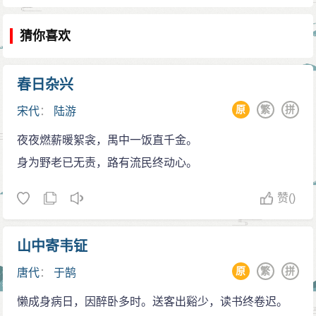
游卒岁的贵族，而白石一生布衣，又值南宋衰微之际，
猜你喜欢
家国恨、身世愁实非晋宋名士可比。故下文写出忧国伤
时之念。太湖西畔一语，意境阔大遥远。太湖包孕吴
越，“天水合为一”（陆龟蒙《初入太湖》）。此词意境实
春日杂兴
与天地同大也。“数峰清苦。商略黄昏雨。”商略一语，本
原
繁
拼
宋代
：
陆游
有商量之义，又有酝酿义。湖上数峰清寂愁苦，黄昏时
夜夜燃薪暖絮衾，禺中一饭直千金。
分，正酝酿着一番雨意。此句的数峰之清苦无可奈何反
身为野老已无责，路有流民终动心。
衬人亡万千愁苦。从来拟人写山，鲜此奇绝之笔。比之
辛稼轩之“我见青山多妩媚，料青山，见我应如是”（《虞
赞
()
美人》），又是不同的况味。
下片之境，乃词人俯仰今古之境。“第四桥边，拟共
山中寄韦钲
天随住。”第四桥即“吴江城外之甘泉桥”（郑文焯《绝妙好
原
繁
拼
唐代
：
于鹄
词校录》），“以泉品居第四”故名（乾隆《苏州府
懒成身病日，因醉卧多时。送客出谿少，读书终卷迟。
志》）。这是陆龟蒙的故乡。《吴郡图经续志》云：“陆