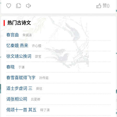
赞
()
热门古诗文
春宫曲
朱诚泳
忆秦娥 燕来
许心檀
徐文靖公挽词
邵宝
春晓
于谦
春雪喜赋得飞字
孙传庭
道士步虚词 三
庾信
谒张相公祠
吕夏卿
偈颂十一首 其五
释了演