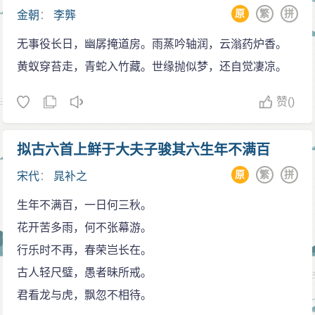
原
繁
拼
金朝
：
李龏
无事役长日，幽孱掩道房。雨蒸吟轴润，云滃药炉香。
黄蚁穿苔走，青蛇入竹藏。世缘抛似梦，还自觉凄凉。
赞
()
拟古六首上鲜于大夫子骏其六生年不满百
原
繁
拼
宋代
：
晁补之
生年不满百，一日何三秋。
花开苦多雨，何不张幕游。
行乐时不再，春荣岂长在。
古人轻尺璧，愚者昧所戒。
君看龙与虎，飘忽不相待。