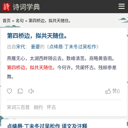
诗词学典
首页
»
名句
» 第四桥边，拟共天随住。
第四桥边，拟共天随住。
出自
宋代
：
姜夔
的《
点绛唇·丁未冬过吴松作
》
原
繁
拼
燕雁无心，太湖西畔随云去。数峰清苦。商略黄昏雨。
第四桥边，拟共天随住。
今何许。凭阑怀古。残柳参差
舞。
赞
()
宋词三百首
婉约
怀古
点绛唇·丁未冬过吴松作 译文及注释