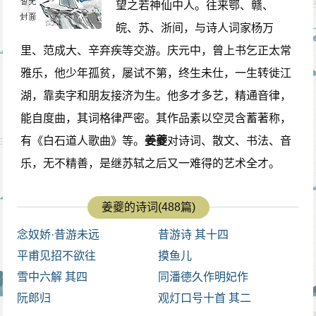
望之若神仙中人。往来鄂、赣、
溪沙》及此词。可能与他多年居无定所，浪迹江湖的感
皖、苏、浙间，与诗人词家杨万
受及对龟蒙的万分心仪有关。劈头写入空中之燕雁，正
里、范成大、辛弃疾等交游。庆元中，曾上书乞正太常
是暗喻飘泊之人生。无心即无机心，犹言纯任天然。点
雅乐，他少年孤贫，屡试不第，终生未仕，一生转徙江
出燕雁随季节而飞之无心，则又喻示自己性情之纯任天
湖，靠卖字和朋友接济为生。他多才多艺，精通音律，
然。此亦化用龟蒙诗意。陆龟蒙《秋赋有期因寄袭
能自度曲，其词格律严密。其作品素以空灵含蓄著称，
美》：“云似无心水似闲。”《和袭美新秋即事》：“心似孤
有《白石道人歌曲》等。
姜夔
对诗词、散文、书法、音
云任所之，世尘中更有谁知。”下句紧接无心写出：“太湖
乐，无不精善，是继苏轼之后又一难得的艺术全才。
西畔随云去。”燕雁随着淡淡白云，沿着太湖西畔悠悠飞
去。燕雁之远去，暗喻自己飘泊江湖之感。随云而无
姜夔的诗词(488篇)
心，则喻示自己纯任天然之意，宋陈郁《藏一话腴》
念奴娇·昔游未远
昔游诗 其十四
云：白石“襟期洒落，如晋宋间人。语到意工，不期于高
平甫见招不欲往
摸鱼儿
远而自高远。”范成大称其“翰墨人品，皆似晋宋之雅士。”
雪中六解 其四
同潘德久作明妃作
张羽《白石道人传》亦曰其“体貌轻盈，望之若神仙中
阮郎归
观灯口号十首 其二
人。”但白石与晋宋名士实有不同，晋宋所谓名士实为优