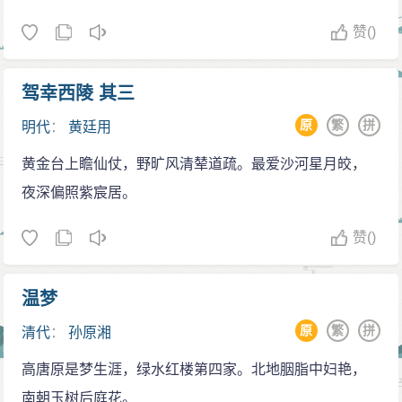
赞
()
驾幸西陵 其三
原
繁
拼
明代
：
黄廷用
黄金台上瞻仙仗，野旷风清辇道疏。最爱沙河星月皎，
夜深偏照紫宸居。
赞
()
温梦
原
繁
拼
清代
：
孙原湘
高唐原是梦生涯，绿水红楼第四家。北地胭脂中妇艳，
南朝玉树后庭花。