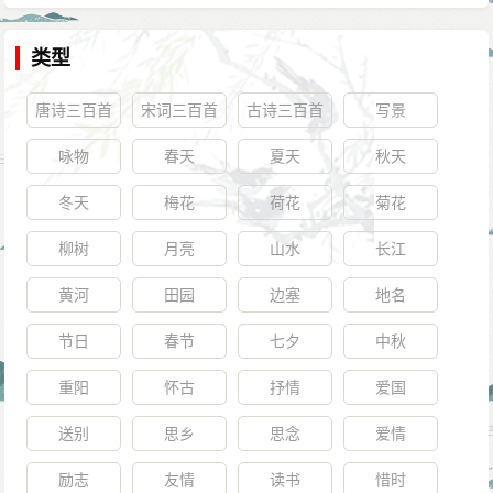
类型
唐诗三百首
宋词三百首
古诗三百首
写景
咏物
春天
夏天
秋天
冬天
梅花
荷花
菊花
柳树
月亮
山水
长江
黄河
田园
边塞
地名
节日
春节
七夕
中秋
重阳
怀古
抒情
爱国
送别
思乡
思念
爱情
励志
友情
读书
惜时