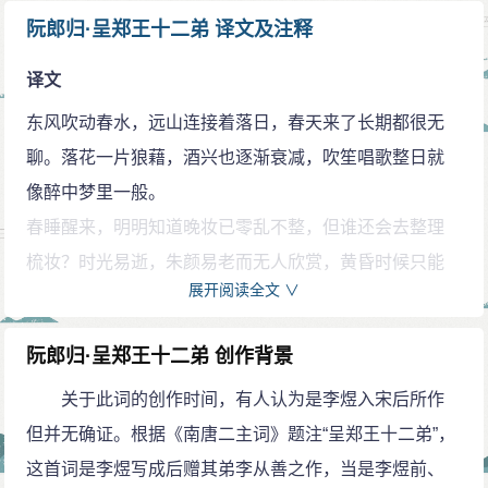
阮郎归·呈郑王十二弟 译文及注释
译文
东风吹动春水，远山连接着落日，春天来了长期都很无
聊。落花一片狼藉，酒兴也逐渐衰减，吹笙唱歌整日就
像醉中梦里一般。
春睡醒来，明明知道晚妆已零乱不整，但谁还会去整理
梳妆？时光易逝，朱颜易老而无人欣赏，黄昏时候只能
展开阅读全文 ∨
独自倚靠着栏杆。
注释
阮郎归·呈郑王十二弟 创作背景
阮郎归：此词调名于《花草粹编》中注曰：“一名‘醉桃
关于此词的创作时间，有人认为是李煜入宋后所作
源’‘碧桃春’。”《草堂诗余》《古今词统》中有题作“春
但并无确证。根据《南唐二主词》题注“呈郑王十二弟”，
景”。据明吴讷《百家词》之各种抄本《南唐二主词》，
这首词是李煜写成后赠其弟李从善之作，当是李煜前、
此词调名下有注：“呈郑王十二弟”，篇末有注：“后有隶书