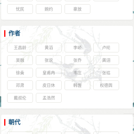
忧民
婉约
豪放
作者
王昌龄
黄滔
李峤
卢纶
吴融
张说
张乔
龚诩
徐夤
皇甫冉
韦庄
张祜
邓肃
皮日休
韩偓
权德舆
戴叔伦
孟浩然
朝代