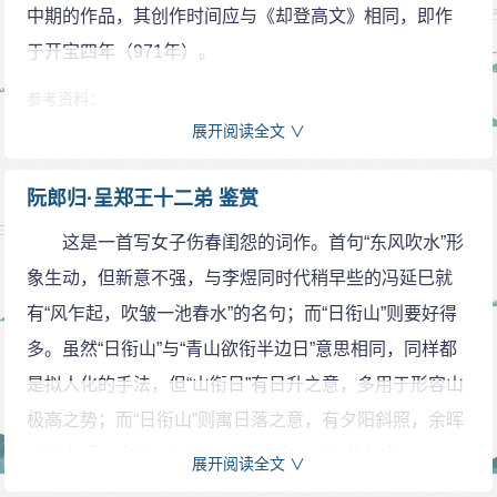
中期的作品，其创作时间应与《却登高文》相同，即作
东宫书府印。”郑王：李煜弟李从善。
于开宝四年（971年）。
吹水：《乐府雅词》《近体乐府》《醉翁琴趣外篇》中
参考资料：
均作“临水”。《阳春集》中“吹”下注云“别作‘临’。”日衔
1、张玖青．李煜全集．武汉：崇文书局，2015（第二版）：58-
展开阅读全文 ∨
山：日落到了山后。衔，《花间集补》中误作“御”，包藏
60
的意思。
阮郎归·呈郑王十二弟 鉴赏
是：《词谱》中作“自”。长是闲：总是闲。闲，无事，无
这是一首写女子伤春闺怨的词作。首句“东风吹水”形
聊。
象生动，但新意不强，与李煜同时代稍早些的冯延巳就
落花：《阳春集》中作“林花”，注中云：“（林）别
有“风乍起，吹皱一池春水”的名句；而“日衔山”则要好得
作‘落’。”狼藉（jí）：形容纵横散乱、乱七八糟的样子。
多。虽然“日衔山”与“青山欲衔半边日”意思相同，同样都
阑珊：衰落，将尽，残。
是拟人化的手法，但“山衔日”有日升之意，多用于形容山
笙歌：合笙之歌。笙，管乐器名，用若干根长短不同的
极高之势；而“日衔山”则寓日落之意，有夕阳斜照，余晖
簧管制成，用口吹奏。
映山之感。这里不仅点明了傍晚这一时间的概念，而且
春睡觉：一作“佩声悄”。佩，即环佩，古人衣带上佩带的
展开阅读全文 ∨
还暗从主人公细致的观察和感受中渗透出“闲”的味道。风
饰物。《墨子·辞过》中有句：“铸金以为钩，珠玉以为