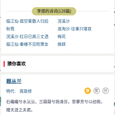
得装扮，是因为爱人不在身边，青春无人欣赏。开头三
补》《草堂诗余》中均作“人”。
李煜的诗词(128篇)
字另一版本为“佩声悄”，这是借物写人，说明女子醉意未
参考资料：
临江仙·庭空客散人归后
浣溪沙
消、懒动腰肢，自然有慵倦之意。“晚妆残，凭谁整翠鬟”
1、张玖青．李煜全集．武汉：崇文书局，2015（第二版）：58-
秋莺
浪淘沙·往事只堪哀
60
更说明女子无意梳妆、不饰仪容，只因春心无人解，自
浣溪沙·红日已高三丈透
梅花
伤无人知，写出女子的伤春并非是为他人，而是为自
临江仙·秦楼不见吹箫女
挽辞
己。结末两句点明主旨，进一步渲染出女主人公感慨年
华逝去，无奈空唤青春的情绪。春光是美好的，朱颜也
猜你喜欢
是，但若无人欣赏，再美也是枉然，其美也就失去了意
义。或者说，越是美好，就越是遗憾。春光与朱颜，是
美丽的，也是易逝的。等到“一朝春尽红颜老”之时，再来
题丛兰
欣赏就没有什么意义了。所以她在独自倚阑远眺，等待
原
繁
拼
明代
：
周是修
着爱人归来。
石巉巉兮水沄沄，兰薿薿兮扬清芬。思搴芳兮以纫佩，
全词由大处着眼，至小处落笔，喻象生动、自然，
赠天涯之夫君。
描写细腻、真实，艺术技巧纯熟。但是全词哀愁太盛，