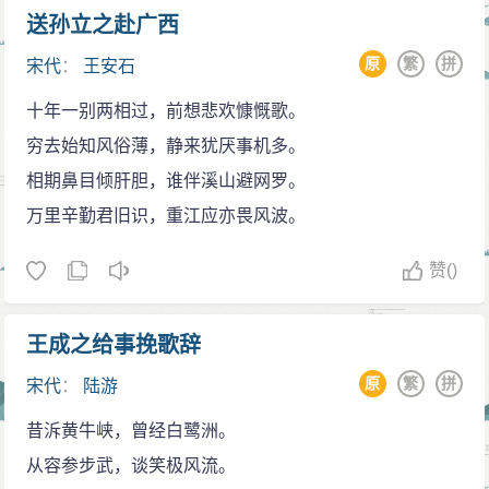
送孙立之赴广西
原
繁
拼
宋代
：
王安石
十年一别两相过，前想悲欢慷慨歌。
穷去始知风俗薄，静来犹厌事机多。
相期鼻目倾肝胆，谁伴溪山避网罗。
万里辛勤君旧识，重江应亦畏风波。
赞
()
王成之给事挽歌辞
原
繁
拼
宋代
：
陆游
昔泝黄牛峡，曾经白鹭洲。
从容参步武，谈笑极风流。