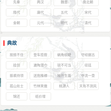
先秦
两汉
魏晋
南北朝
隋代
唐代
五代
宋代
金朝
元代
明代
清代
典故
按捺不住
登车揽辔
蜗角蚊睫
守经据古
挂剑
漉陶潜巾
锐不可当
径廷
振裘持领
送抱推襟
独开生面
中流一壶
孤山处士
竹林笑傲
桃源人
天有不测风
云，人有旦
锦还
纸价增
夕祸福