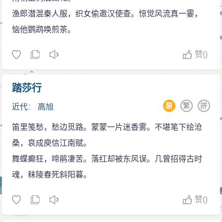
渔郎潜混秦人服，织女偷邀汉使查。惊觉风流真一霎，
恼他鹦鹉唤煎茶。
赞
()
踏莎行
原
繁
拼
近代
：
高旭
笛里笺愁，愁边觅路。蒙蒙一片迷香雾。不堪笔下绘沧
桑，哀成庾信江南赋。
舞蝶癫狂，啼鹃凄苦。落红却被东风误。几曾招得古时
魂，秣陵春死斜阳暮。
赞
()