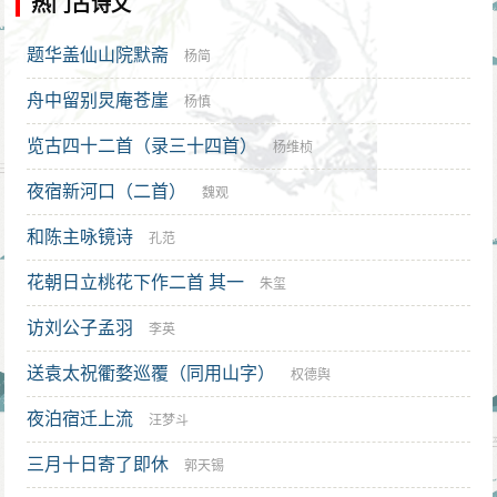
热门古诗文
题华盖仙山院默斋
杨简
舟中留别炅庵苍崖
杨慎
览古四十二首（录三十四首）
杨维桢
夜宿新河口（二首）
魏观
和陈主咏镜诗
孔范
花朝日立桃花下作二首 其一
朱玺
访刘公子孟羽
李英
送袁太祝衢婺巡覆（同用山字）
权德舆
夜泊宿迁上流
汪梦斗
三月十日寄了即休
郭天锡