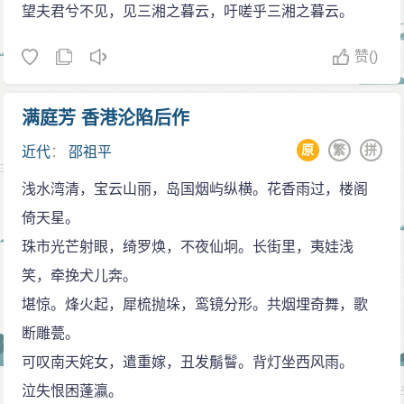
望夫君兮不见，见三湘之暮云，吁嗟乎三湘之暮云。
有流于颓废之嫌，格调是不高的。有人分析这首词是李
煜的中期作品，表现了作者面对强敌、前途未卜时的抑
赞
()
郁颓丧心情，有一定道理。但是就此说这首词中有对其
弟李从善的不满及责备，恐怕有些言过其旨。最好还是
满庭芳 香港沦陷后作
将其视为一首虚指较强的闺怨词。
原
繁
拼
近代
：
邵祖平
浅水湾清，宝云山丽，岛国烟屿纵横。花香雨过，楼阁
倚天星。
珠市光芒射眼，绮罗焕，不夜仙坰。长街里，夷娃浅
笑，牵挽犬儿奔。
堪惊。烽火起，犀梳抛垛，鸾镜分形。共烟埋奇舞，歌
断雕甍。
可叹南天姹女，遣重嫁，丑发鬅鬙。背灯坐西风雨。
泣失恨困蓬瀛。