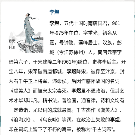
吹水，日衔山，两个动词很精妙。将风过水皱，日坠山
佩”。悄：声音低微。
李煜
巅的情景描写得十分细腻，形象。这本是每日都在发生
晚妆残：天色已晚，晚妆因醉酒而不整。残，零乱不
李煜
，五代十国时南唐国君，961
的景象，没有什么特别，女子却观察入微，并如此精准
整。
年-975年在位，字重光，初名从
地表达出来，可见其“闲”。因为闲，所以连这每日可见的
凭谁：《古今词统》《词谱》《花间集补》《全唐诗》
嘉，号钟隐、莲峰居士。汉族，彭
景色也会细腻入微地观察，借此打发时间。或许，她已
等本中均作“无人”。《阳春集》注中所云：“别作‘凭谁’。”
城（今江苏徐州）人。南唐元宗李
经这样观察了一整个春天。落花满地，酒意阑珊，这就
整翠鬟：整理头发。翠鬟，女子环形的发式，绿色的发
璟第六子，于宋建隆二年(961年)继位，史称李后主。开
是她每日生活的写照。除了观景，醉酒，她没有别的事
髻。翠，翡翠鸟，羽毛青绿色，尾短，捕食小鱼。鬟，
宝八年，宋军破南唐都城，
李煜
降宋，被俘至汴京，封
可做。因此这闲不是悠闲，而是空虚寂寞的“闲”。于是二
古代妇女的一种环形发髻。《古今诗余醉》《醉翁琴趣
为右千牛卫上将军、违命侯。后因作感怀故国的名词
句“春来常是闲”就有了更深的寓意。女主人公不仅“闲”，
外篇》中误作“环”。
《虞美人》而被宋太宗毒死。
李煜
虽不通政治，但其艺
而且“常是闲”自然就是一个寄生的形象了。三、四两句是
留连光景：指珍惜时间。留连，留恋而舍不得离开。光
术才华却非凡。精书法，善绘画，通音律，诗和文均有
女主人公无聊生活的具体化、形象化，“落花狼藉”不仅是
景，时光。惜：四印斋所刻词本《阳春集》中作“喜”。其
一定造诣，尤以词的成就最高。千古杰作《虞美人》、
春景，而且是女子的内心世界和生活现实的写照，所以
他本《阳春集》中均作“惜”。朱颜：美好红润的容颜，这
《浪淘沙》、《乌夜啼》等词。在政治上失败的
李煜
，
说她醉生梦死其实是不过分的。
里指青春。
却在词坛上留下了不朽的篇章，被称为“千古词帝”。
下片写伤春：女子春睡醒来，明知晚妆已残，却懒
独倚阑：独自倚靠栏杆。独，《古今词统》《花间集