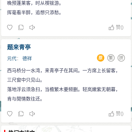
晚预蓬莱客，时从禊祓游。
挥毫看半醉，追想只添愁。
赞
()
题来青亭
原
繁
拼
元代
：
德祥
西马桥分一水湾，来青亭子在其间。一方席上长留客，
三尺窗中只见山。
落地浮云须急扫，当檐繁木要频删。轻岚嫩紫无朝暮，
肯与閒情数往还。
赞
()