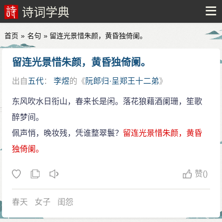
诗词学典
首页
»
名句
» 留连光景惜朱颜，黄昏独倚阑。
留连光景惜朱颜，黄昏独倚阑。
出自
五代
：
李煜
的《
阮郎归·呈郑王十二弟
》
原
繁
拼
东风吹水日衔山，春来长是闲。落花狼藉酒阑珊，笙歌
醉梦间。
佩声悄，晚妆残，凭谁整翠鬟？
留连光景惜朱颜，黄昏
独倚阑。
赞
()
春天
女子
闺怨