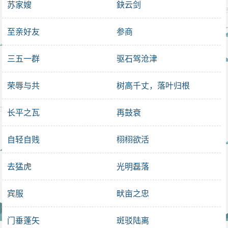
苏家嫂
鈌云剑
至亲好友
参商
三五一群
驱石驾沧津
荣辱与共
树高千丈，落叶归根
长平之瓦
再鼓衰
自轻自贱
栩栩欲活
去猛虎
光明磊落
宾服
畎亩之忠
门垂蓬矢
斑驳陆离