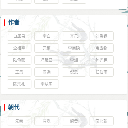
作者
白居易
李白
齐己
刘禹锡
全祖望
元稹
李商隐
韦应物
陆龟蒙
冯延巳
李煜
孙光宪
王景
阎选
倪思
任伯雨
陈宗礼
李从周
朝代
先秦
两汉
魏晋
南北朝