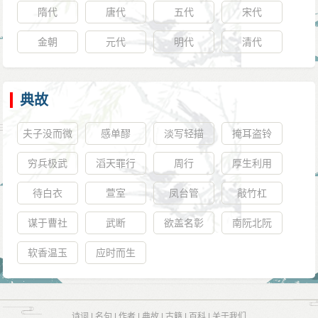
隋代
唐代
五代
宋代
金朝
元代
明代
清代
典故
夫子没而微
感单醪
淡写轻描
掩耳盗铃
言绝
穷兵极武
滔天罪行
周行
厚生利用
待白衣
萱室
凤台管
敲竹杠
谋于曹社
武断
欲盖名彰
南阮北阮
软香温玉
应时而生
诗词
|
名句
|
作者
|
典故
|
古籍
|
百科
|
关于我们