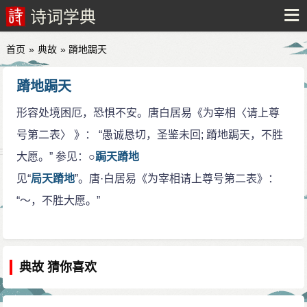
诗词学典
首页
»
典故
» 蹐地跼天
蹐地跼天
形容处境困厄，恐惧不安。唐白居易《为宰相〈请上尊
号第二表〉 》： “愚诚恳切，圣鉴未回; 蹐地跼天，不胜
大愿。” 参见：○
跼天蹐地
见“
局天蹐地
”。唐·白居易《为宰相请上尊号第二表》：
“～，不胜大愿。”
典故 猜你喜欢