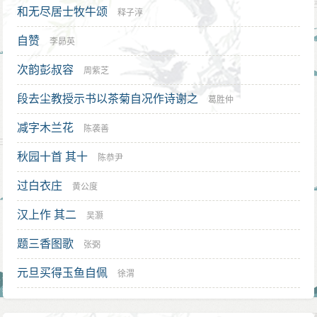
和无尽居士牧牛颂
释子淳
自赞
李昴英
次韵彭叔容
周紫芝
段去尘教授示书以茶菊自况作诗谢之
葛胜仲
减字木兰花
陈袭善
秋园十首 其十
陈恭尹
过白衣庄
黄公度
汉上作 其二
吴灏
题三香图歌
张弼
元旦买得玉鱼自佩
徐渭