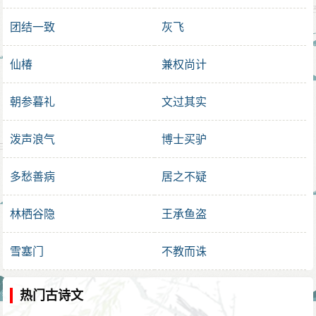
团结一致
灰飞
仙椿
兼权尚计
朝参暮礼
文过其实
泼声浪气
博士买驴
多愁善病
居之不疑
林栖谷隐
王承鱼盗
雪塞门
不教而诛
热门古诗文