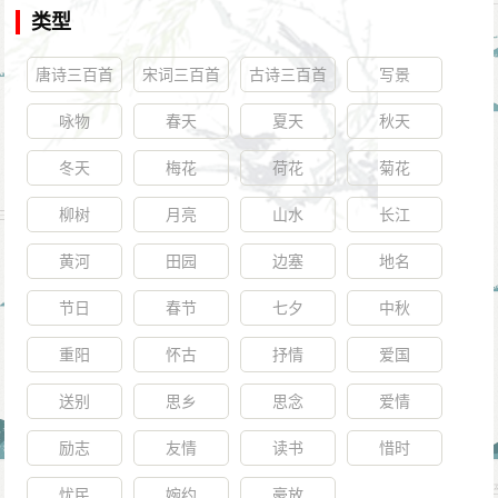
类型
唐诗三百首
宋词三百首
古诗三百首
写景
咏物
春天
夏天
秋天
冬天
梅花
荷花
菊花
柳树
月亮
山水
长江
黄河
田园
边塞
地名
节日
春节
七夕
中秋
重阳
怀古
抒情
爱国
送别
思乡
思念
爱情
励志
友情
读书
惜时
忧民
婉约
豪放