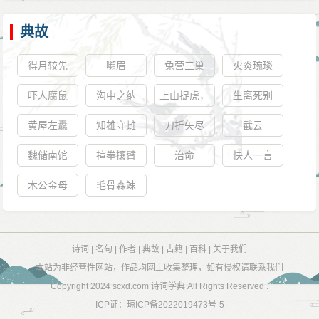
典故
得月较先
嚬眉
兔营三巢
火炎琬琰
吓人腐鼠
沟中之纳
上山捉虎，
生离死别
下海擒龙
黄屋左纛
知雄守雌
刀折矢尽
截云
魏储南馆
揎拳攘臂
治命
快人一言
木公金母
毛骨森竦
诗词
|
名句
|
作者
|
典故
|
古籍
|
百科
|
关于我们
本站为非经营性网站，作品均网上收集整理，如有侵权请联系我们
Copyright 2024
scxd.com 诗词学典
All Rights Reserved .
ICP证：
琼ICP备2022019473号-5