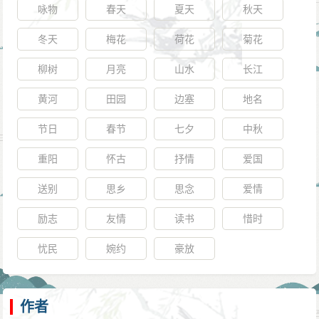
咏物
春天
夏天
秋天
冬天
梅花
荷花
菊花
柳树
月亮
山水
长江
黄河
田园
边塞
地名
节日
春节
七夕
中秋
重阳
怀古
抒情
爱国
送别
思乡
思念
爱情
励志
友情
读书
惜时
忧民
婉约
豪放
作者