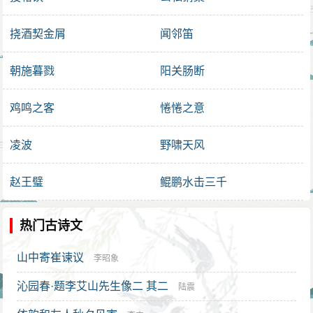
挠酒契金屑
闻邻笛
朝施暮戮
阳关肠断
鸡鸣之客
惓惓之意
凌波
野啸天风
赵王璧
鲲鹏水击三千
热门古诗文
山中寄崔谏议
李昭象
沁园春·题李艾山先生像二 其二
陆震