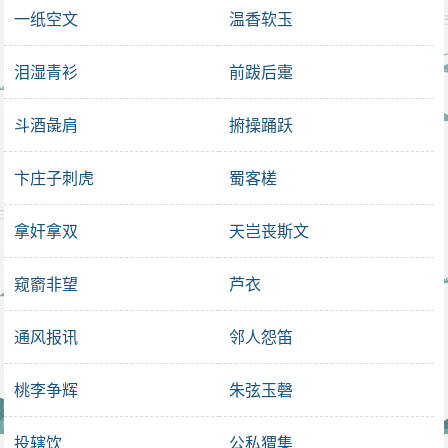
一纸空文
温香软玉
泪湿青衫
前跋后疐
斗酒彘肩
捬操踊跃
卞庄子刺虎
蜀客槎
拿奸拿双
天岂丧斯文
窥窬非望
芦衣
通风报讯
邻人怨笛
桃李争辉
朱弦玉磬
投辖饮
公私猬集