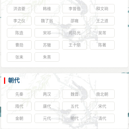
洪咨夔
韩维
李曾伯
释文珦
李之仪
魏了翁
邵雍
王之道
陈造
宋祁
司马光
吴芾
曹勋
苏辙
王十朋
陈著
张耒
朱熹
朝代
先秦
两汉
魏晋
南北朝
隋代
唐代
五代
宋代
金朝
元代
明代
清代