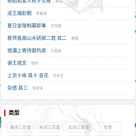
依韵和友人秋夕见寄
李中
送王端赴朝
李嘉祐
夏日金陵制幕即事
王同祖
蔡师直画山水研屏二首 其二
谢薖
宿灞上寄侍御玙弟
王昌龄
谢王观文
徐积
上京十咏 其十 韭花
许有壬
杂感 其三
曾纪泽
类型
唐诗三百首
宋词三百首
古诗三百首
写景