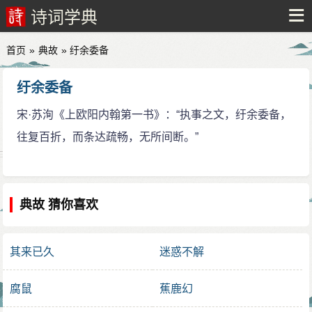
诗词学典
首页
»
典故
» 纡余委备
纡余委备
宋·苏洵《上欧阳内翰第一书》：“执事之文，纡余委备，
往复百折，而条达疏畅，无所间断。”
典故 猜你喜欢
其来已久
迷惑不解
腐鼠
蕉鹿幻