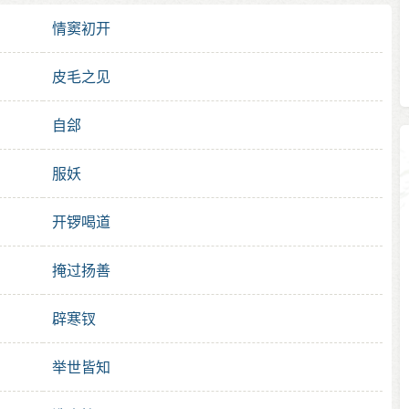
情窦初开
皮毛之见
自郐
服妖
开锣喝道
掩过扬善
辟寒钗
举世皆知