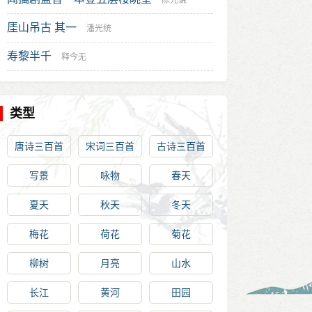
陈元谦
厓山吊古 其一
潘光统
寿黎半千
释今无
类型
唐诗三百首
宋词三百首
古诗三百首
写景
咏物
春天
夏天
秋天
冬天
梅花
荷花
菊花
柳树
月亮
山水
长江
黄河
田园