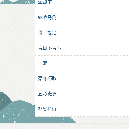
辇毂下
蛇毛马角
引手投足
盲目不盲心
一麾
豪夺巧取
五彩斑衣
祁奚荐仇