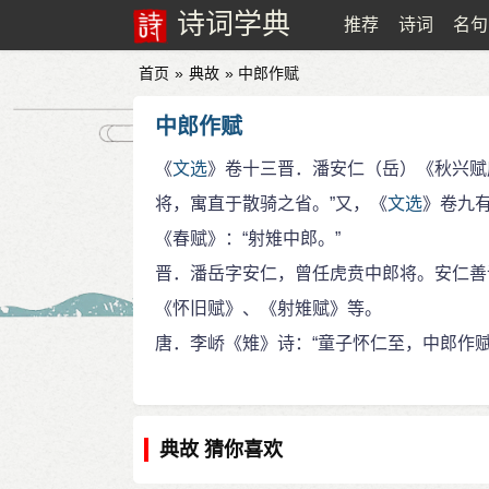
诗词学典
推荐
诗词
名句
首页
»
典故
» 中郎作赋
中郎作赋
《
文选
》卷十三晋．潘安仁（岳）《秋兴赋
将，寓直于散骑之省。”又，《
文选
》卷九
《春赋》：“射雉中郎。”
晋．潘岳字安仁，曾任虎贲中郎将。安仁善
《怀旧赋》、《射雉赋》等。
唐．李峤《雉》诗：“童子怀仁至，中郎作赋
典故 猜你喜欢