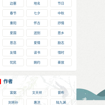
边塞
地名
节日
春节
七夕
中秋
重阳
怀古
抒情
爱国
送别
思乡
思念
爱情
励志
友情
读书
惜时
忧民
婉约
豪放
作者
富弼
文天祥
曾布
刘将孙
惠洪
陆九渊