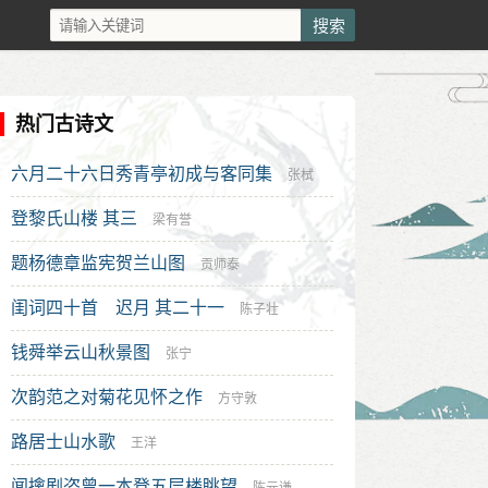
热门古诗文
六月二十六日秀青亭初成与客同集
张栻
登黎氏山楼 其三
梁有誉
题杨德章监宪贺兰山图
贡师泰
闺词四十首 迟月 其二十一
陈子壮
钱舜举云山秋景图
张宁
次韵范之对菊花见怀之作
方守敦
路居士山水歌
王洋
闻擒剧盗曾一本登五层楼眺望