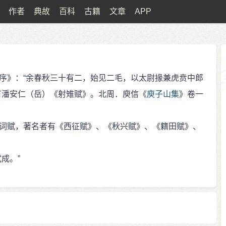
作者
典故
百科
古籍
文章
APP
序》：“余春秋三十有二，始见二毛，以太尉掾兼虎贲中郎
有潘安仁（岳）《射雉赋》。北周．庾信《
庾子山集
》卷一
词赋，著名者有《西征赋》、《秋兴赋》、《籍田赋》、
成。”