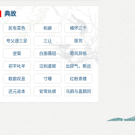
典故
民有菜色
和癖
橘怀三个
夸父逐三足
三让
匪兕
逆案
白面儒冠
奇风异俗
初平叱羊
泣别虞姬
出辞气，斯远
鄙倍矣
欷歔叹息
寸曝
红粉青楼
还元返本
安常处顺
乌鸦与喜鹊同
行，吉凶事全
然未保