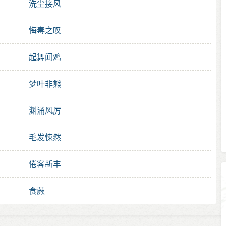
洗尘接风
悔毒之叹
起舞闻鸡
梦叶非熊
渊涌风厉
毛发悚然
倦客新丰
食蕨