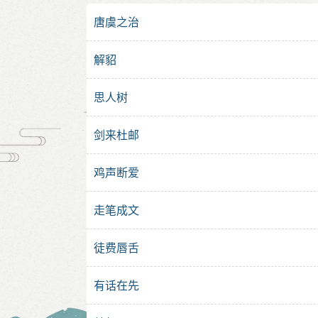
唐虞之治
解貂
思人树
剑来杜邮
鸡声断爱
走笔成文
徒费唇舌
有话在先