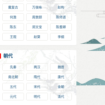
戴复古
万俟咏
赵构
何澹
周敦颐
陈师道
陈东
郑文宝
陈耆卿
王观
赵葵
李纲
朝代
先秦
两汉
魏晋
南北朝
隋代
唐代
五代
宋代
金朝
元代
明代
清代