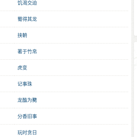
饥渴交迫
蜀得其龙
挟輈
著于竹帛
虎变
记事珠
龙醢为臡
分香旧事
玩时贪日