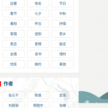
边塞
地名
节日
春节
七夕
中秋
重阳
怀古
抒情
爱国
送别
思乡
思念
爱情
励志
友情
读书
惜时
忧民
婉约
豪放
作者
张元干
陈普
史浩
刘辰翁
郑刚中
张嵲