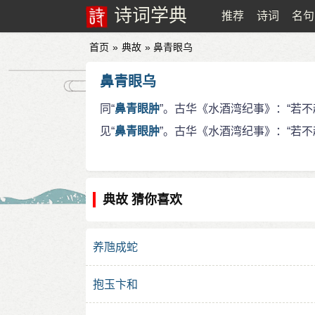
诗词学典
推荐
诗词
名句
首页
»
典故
» 鼻青眼乌
鼻青眼乌
同“
鼻青眼肿
”。古华《水酒湾纪事》：“若
见“
鼻青眼肿
”。古华《水酒湾纪事》：“若不
典故 猜你喜欢
养虺成蛇
抱玉卞和