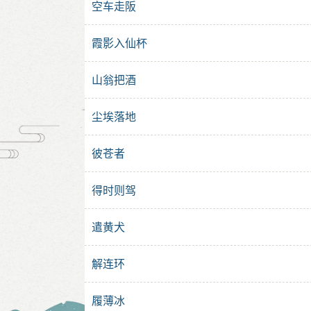
空车走阪
霞影入仙杯
山翁把酒
尘埃落地
彼苍者
得时则驾
遣黄犬
解连环
履薄冰