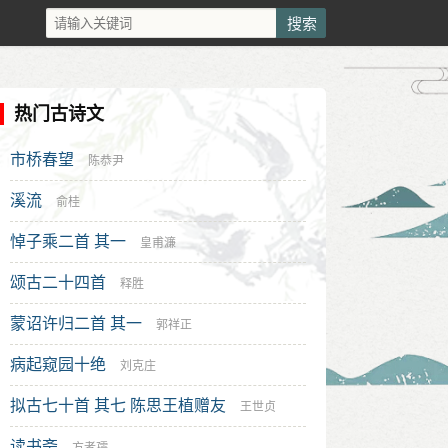
热门古诗文
市桥春望
陈恭尹
溪流
俞桂
悼子乘二首 其一
皇甫濂
颂古二十四首
释胜
蒙诏许归二首 其一
郭祥正
病起窥园十绝
刘克庄
拟古七十首 其七 陈思王植赠友
王世贞
读书斋