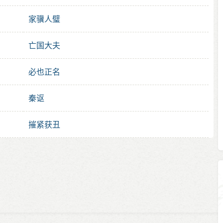
家骥人璧
亡国大夫
必也正名
秦讴
摧紧获丑