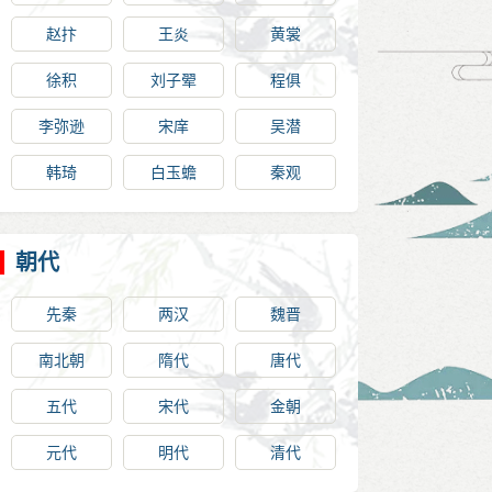
赵抃
王炎
黄裳
徐积
刘子翚
程俱
李弥逊
宋庠
吴潜
韩琦
白玉蟾
秦观
朝代
先秦
两汉
魏晋
南北朝
隋代
唐代
五代
宋代
金朝
元代
明代
清代