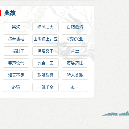
典故
粱炊
煽风助火
百结悬鹑
揎拳掳袖
山阴道上，应
积功兴业
接不暇
一塌刮子
涕泪交下
肯堂
吞声饮气
九合一匡
英姿迈往
知无不尽
珠璧联辉
骄人贫贱
心猿
一纸千金
玄一