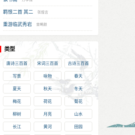
方孝孺
羁恨二首 其二
张煌言
重游临武秀岩
曾晞颜
类型
唐诗三百首
宋词三百首
古诗三百首
写景
咏物
春天
夏天
秋天
冬天
梅花
荷花
菊花
柳树
月亮
山水
长江
黄河
田园