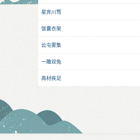
星奔川骛
饭囊衣架
云屯雾集
一雕双兔
高材疾足