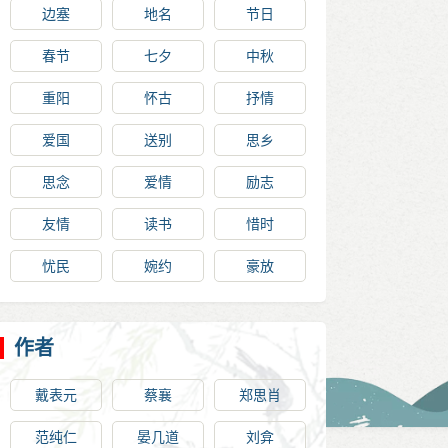
边塞
地名
节日
春节
七夕
中秋
重阳
怀古
抒情
爱国
送别
思乡
思念
爱情
励志
友情
读书
惜时
忧民
婉约
豪放
作者
戴表元
蔡襄
郑思肖
范纯仁
晏几道
刘弇