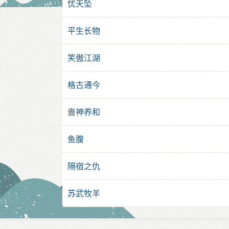
忧天坠
平生长物
笑傲江湖
格古通今
啬神养和
鱼腹
隔宿之仇
苏武牧羊