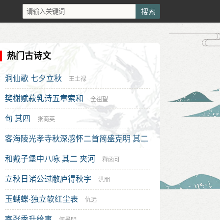
热门古诗文
洞仙歌 七夕立秋
王士禄
樊榭赋菽乳诗五章索和
全祖望
句 其四
张商英
客海陵光孝寺秋深感怀二首简盛克明 其二
和戴子堡中八咏 其二 夹河
李元圭
释函可
立秋日诸公过敝庐得秋字
洪朋
玉蝴蝶·独立软红尘表
仇远
寄张季升给事