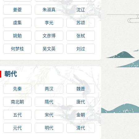
姜夔
朱淑真
沈辽
虞集
李光
苏颂
姚勉
文彦博
张栻
何梦桂
吴文英
刘过
朝代
先秦
两汉
魏晋
南北朝
隋代
唐代
五代
宋代
金朝
元代
明代
清代