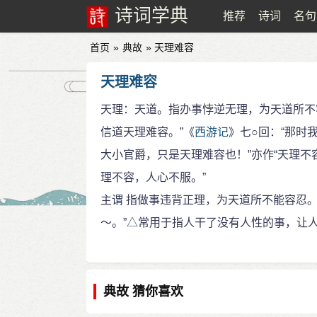
诗词学典
推荐
诗词
名句
首页
»
典故
» 天理难容
天理难容
天理：天道。指办事悖逆无理，为天道所不
信道天理难容。”《
西游记
》七○回：“那时
大小官爵，只是天理难容也！”亦作“天理不
理不容，人心不服。”
主谓 指做事违背正理，为天道所不能容忍。
～。”△常用于指人干了没有人性的事，让人
典故 猜你喜欢