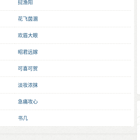
挝渔阳
花飞茵溷
欢眉大眼
昭君远嫁
可喜可贺
淡妆浓抹
急痛攻心
书几