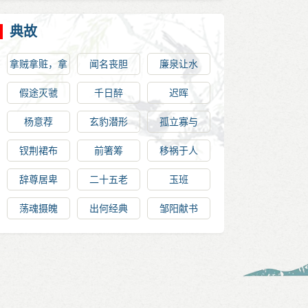
典故
拿贼拿赃，拿
闻名丧胆
廉泉让水
奸拿双
假途灭虢
千日醉
迟晖
杨意荐
玄豹潜形
孤立寡与
钗荆裙布
前箸筹
移祸于人
辞尊居卑
二十五老
玉班
荡魂摄魄
出何经典
邹阳献书