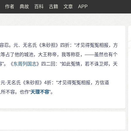
作者
典故
百科
古籍
文章
APP
容忍。元．无名氏《朱砂担》四折：“才见得冤冤相报，方
我等占了他的城池，大王称帝，我等称臣，——虽然也有个
容”。《
东周列国志
》四二回：“如此冤情，若不诛卫郑，天
元·无名氏《朱砂担》4折：“才见得冤冤相报，方信道
所不容。也作“
天理不容
”。