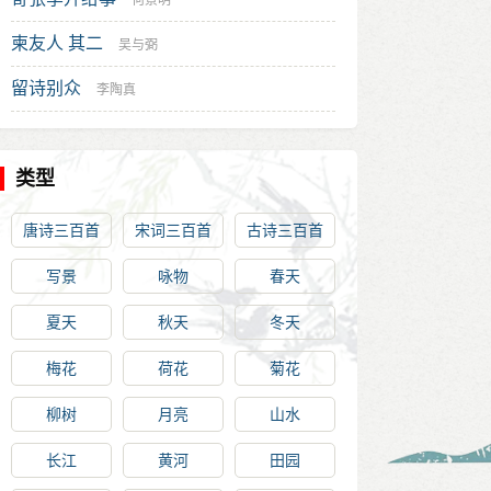
何景明
柬友人 其二
吴与弼
留诗别众
李陶真
类型
唐诗三百首
宋词三百首
古诗三百首
写景
咏物
春天
夏天
秋天
冬天
梅花
荷花
菊花
柳树
月亮
山水
长江
黄河
田园