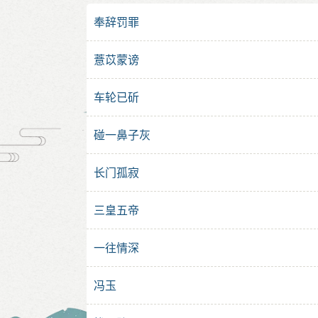
奉辞罚罪
薏苡蒙谤
车轮已斫
碰一鼻子灰
长门孤寂
三皇五帝
一往情深
冯玉