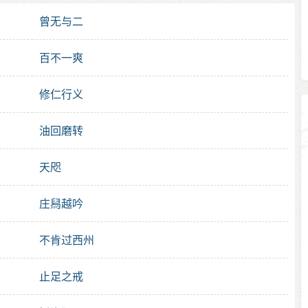
曾无与二
百不一爽
修仁行义
油回磨转
天咫
庄舄越吟
不肯过西州
止足之戒