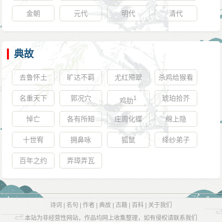
金朝
元代
明代
清代
典故
去鲁怀土
旷达不羁
尤红殢翠
杀鸡给猴看
名重天下
郭况穴
琥珀拾芥
1
鸡肋
悼亡
各有所短
庄周化蝶
绵上隐
十世宥
拥鼻咏
狐鼠
绛纱弟子
百年之约
弄璋弄瓦
诗词
|
名句
|
作者
|
典故
|
古籍
|
百科
|
关于我们
本站为非经营性网站，作品均网上收集整理，如有侵权请联系我们