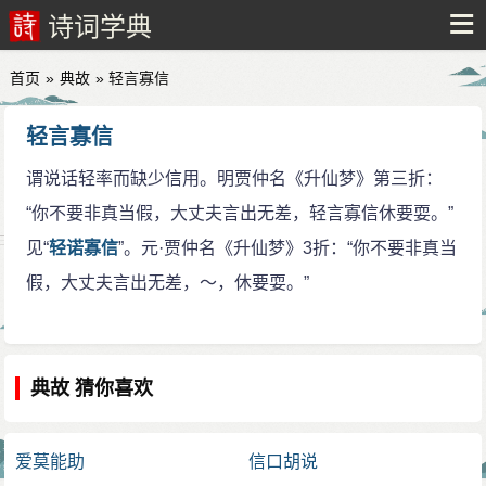
诗词学典
首页
»
典故
» 轻言寡信
轻言寡信
谓说话轻率而缺少信用。明贾仲名《升仙梦》第三折：
“你不要非真当假，大丈夫言出无差，轻言寡信休要耍。”
见“
轻诺寡信
”。元·贾仲名《升仙梦》3折：“你不要非真当
假，大丈夫言出无差，～，休要耍。”
典故 猜你喜欢
爱莫能助
信口胡说