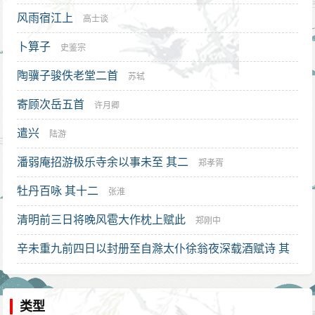
风雨宿江上
高士谈
卜算子
史鉴宗
陶骥子骏佚老堂二首
苏轼
寄顾次岳五首
许月卿
遣兴
陆游
潘弱庵招游极乐寺余以事未至 其二
郑孝胥
牡丹百咏 其十二
张淮
清明前三日将晚风雹大作枕上赋此
郑刚中
辛未重九前四日以封册至自滁太仆徐翁夜深载酒赋诗 其
一
陈仁锡
类型