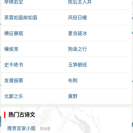
举棋若定
陈后主入井
芙蓉如面柳如眉
风轻日暖
横征暴赋
夏虫疑冰
穰侯宠
狗彘之行
史不绝书
玉笋朝班
发聋振聩
布荆
北鄙之乐
冀野
热门古诗文
赠贵官家小姬
曾由基