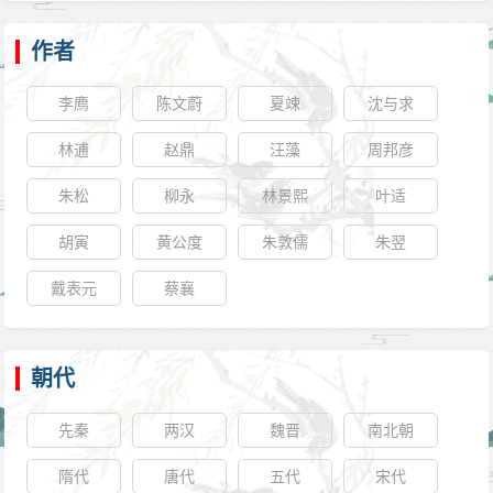
作者
李廌
陈文蔚
夏竦
沈与求
林逋
赵鼎
汪藻
周邦彦
朱松
柳永
林景熙
叶适
胡寅
黄公度
朱敦儒
朱翌
戴表元
蔡襄
朝代
先秦
两汉
魏晋
南北朝
隋代
唐代
五代
宋代