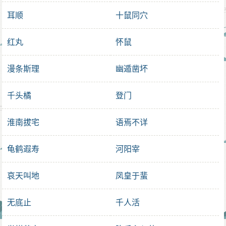
耳顺
十鼠同穴
红丸
怀鼠
漫条斯理
幽遁凿坏
千头橘
登门
淮南拔宅
语焉不详
龟鹤遐寿
河阳宰
哀天叫地
凤皇于蜚
无底止
千人活