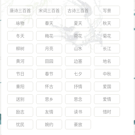
唐诗三百首
宋词三百首
古诗三百首
写景
咏物
春天
夏天
秋天
冬天
梅花
荷花
菊花
柳树
月亮
山水
长江
黄河
田园
边塞
地名
节日
春节
七夕
中秋
重阳
怀古
抒情
爱国
送别
思乡
思念
爱情
励志
友情
读书
惜时
忧民
婉约
豪放