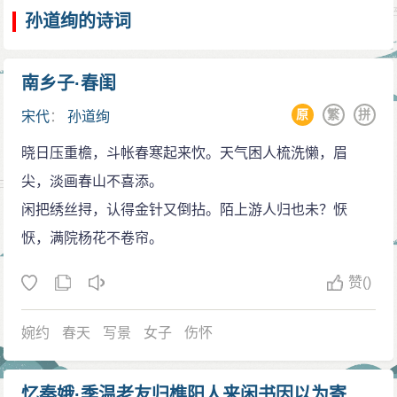
明一点就是天赋和后天的勤奋苦学。就像李清照，若非
孙道绚的诗词
天资聪颖加上父母的培养，和她自己对诗词的痴迷，她
日后又怎么会成为冠盖古今的第一才女呢？
南乡子·春闺
宋代的文化教育，确实是相当成功的。写词不仅只
原
繁
拼
宋代
：
孙道绚
是男士们的专利，闺阁中的女子也纷纷拿起了她们手中
晓日压重檐，斗帐春寒起来忺。天气困人梳洗懒，眉
的笔，实实在在地出现了许许多多的才女，只是这些写
尖，淡画春山不喜添。
词的女子，有写出名了的，也有平淡无奇的，有文史记
闲把绣丝挦，认得金针又倒拈。陌上游人归也未？恹
载下来有名有姓的，也有记录不全遗漏了不少默默无闻
恹，满院杨花不卷帘。
的。所以说，虽然孙道绚只留下来了零星的史料供我们
参考，但她比那些无名氏又幸运得多了。
赞
()
当她嫁给了男人后，接下来的日子将如同其她闺阁
女子一样，孝敬公婆，相夫教子。前半生有过美好的时
婉约
春天
写景
女子
伤怀
光，与其她女子寂寞的不同之处就在于她本身并不是被
丈夫冷落或者说抛弃，红颜未先薄命，夫君却撒手而
忆秦娥·季温老友归樵阳人来闲书因以为寄