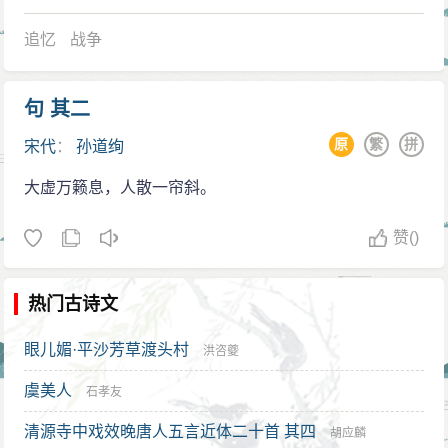
追忆
战争
句 其二
原
繁
拼
宋代
：
孙道绚
大虚万籁息，人散一帘斜。
赞
()
热门古诗文
眼儿媚·平沙芳草渡头村
洪咨夔
虞美人
石孝友
清源寺中戏效晚唐人五言近体二十首 其四
胡应麟