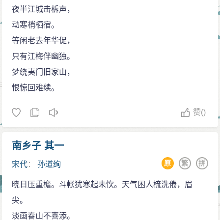
夜半江城击柝声，
动寒梢栖宿。
等闲老去年华促，
只有江梅伴幽独。
梦绕夷门旧家山，
恨惊回难续。
赞
()
南乡子 其一
原
繁
拼
宋代
：
孙道绚
晓日压重檐。斗帐犹寒起未忺。天气困人梳洗倦，眉
尖。
淡画春山不喜添。