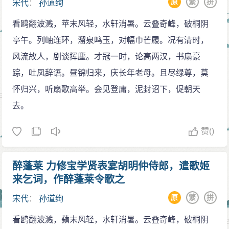
原
繁
拼
宋代
：
孙道绚
和内心的寂寞与孤独。
“老怀无奈，泪珠零落。”是啊，这种无奈，我们都心
看鸥翻波溅，苹末风轻，水轩消暑。云叠奇峰，破桐阴
知肚明的。泪水是最懂得主人的心境和情感的，它已经
亭午。列岫连环，溜泉鸣玉，对幅巾芒履。况有清时，
不再是曾经的那般流出来了，是因为流得太多，就剩下
风流故人，剧谈挥麈。才冠一时，论高两汉，书扇豪
那么一点点，一点点的泪珠儿往下滴了。
踪，吐凤辞语。昼锦归来，庆长年老母。且尽绿尊，莫
“ 不见。不见。人被绣帘遮断。”当风雨斑驳了青春，
怀归兴，听扇歌高举。会见登庸，泥封诏下，促朝天
当岁月尘封着记忆，那些再永远看不见的青春，看不见
去。
的往事，看不见的人儿，何止是被这一绣帘所遮断？寂
赞
()
寞啊寂寞，你曾经陪伴了我多少个日日夜夜？也许每一
次的寂寞，在一夜之间就会添上一根白发。幼时的丧父
醉蓬莱 力修宝学贤表宴胡明仲侍郎，遣歌姬
和早年的寡居，深深的刺痛着我的心，心中的苦难，人
来乞词，作醉蓬莱令歌之
生的折磨，让我加快了苍老的容颜。
原
繁
拼
宋代
：
孙道绚
我不知道，为什么每一个才女都会注定着有一个悲
看鸥翻波溅，蘋末风轻，水轩消暑。云叠奇峰，破桐阴
惨的命运？