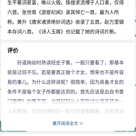
生平著词甚富，晚以火毁。铢搜求流傅于人口者，仅得
六首。张世南《游宦纪闻》录其悼亡一首，最为人所
称。黄升《唐宋诸贤绝妙词选》收录了五首。赵万里辑
本存词八首。《诗人玉屑》也记载了她的诗词片断。
评价
孙道绚幼时熟读经史子集，一般只要看了，那基本
就是过目不忘。若是要真正做个才女，想来也不是件容
易的事儿。为什么这样说呢？很简单，因为具备才女的
条件不是每个女子所都能达到的。首先应该是出自书香
门第吧？如果不是，也最起码从小受到过父母亲其中一
人的熏陶，然后也得经历一些坎坷或者磨难。也就是说
如果你处于一种衣食无忧，养尊处优的环境，即使会
展开阅读全文 ∨
写，也只是平平淡淡的，不会有什么好作品的。最后申