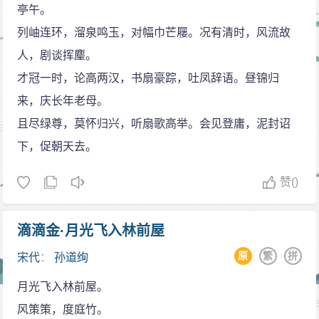
亭午。
--------青若
列岫连环，溜泉鸣玉，对幅巾芒屦。况有清时，风流故
人，剧谈挥麈。
才冠一时，论高两汉，书扇豪踪，吐凤辞语。昼锦归
来，庆长年老母。
且尽绿尊，莫怀归兴，听扇歌高举。会见登庸，泥封诏
下，促朝天去。
赞
()
滴滴金·月光飞入林前屋
原
繁
拼
宋代
：
孙道绚
月光飞入林前屋。
风策策，度庭竹。