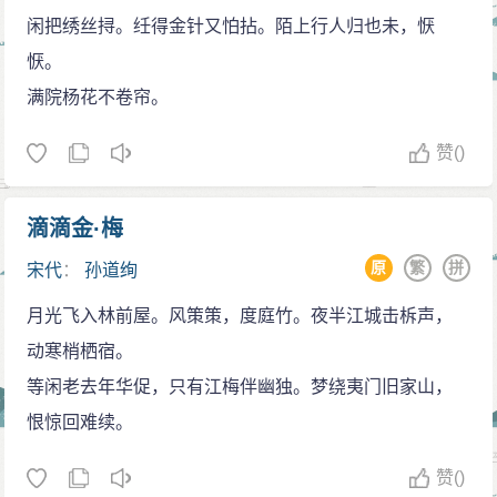
闲把绣丝挦。纴得金针又怕拈。陌上行人归也未，恹
恹。
满院杨花不卷帘。
赞
()
滴滴金·梅
原
繁
拼
宋代
：
孙道绚
月光飞入林前屋。风策策，度庭竹。夜半江城击柝声，
动寒梢栖宿。
等闲老去年华促，只有江梅伴幽独。梦绕夷门旧家山，
恨惊回难续。
赞
()