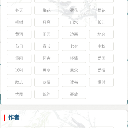
冬天
梅花
荷花
菊花
柳树
月亮
山水
长江
黄河
田园
边塞
地名
节日
春节
七夕
中秋
重阳
怀古
抒情
爱国
送别
思乡
思念
爱情
励志
友情
读书
惜时
忧民
婉约
豪放
作者