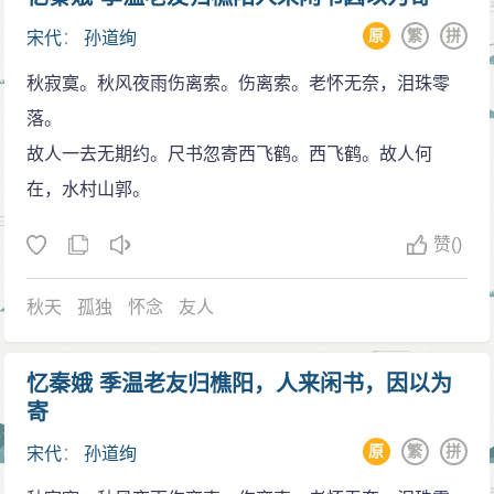
去，抛下了母女俩。三十岁正值精力充沛，女性的内涵
原
繁
拼
宋代
：
孙道绚
美和风韵最为迷人，而孙道绚从此走上孤单寂寞的人生
秋寂寞。秋风夜雨伤离索。伤离索。老怀无奈，泪珠零
旅途，一生再未嫁人。在世人的眼光里，她的确算得上
落。
是个遵守妇道的贤妻良母，满腹的才华和女人独特的情
故人一去无期约。尺书忽寄西飞鹤。西飞鹤。故人何
感全部倾注在儿子黄铢身上，以至儿子长大后也成为了
在，水村山郭。
一位写得一手好词的文人。如他的一首《渔家傲》就读
来十分的清新洒脱。“永日离忧千万绪。雪舟远泛清漳
赞
()
浦。珍重故人寒夜语。挥玉尘。沉沉画阁凝香雾。 风砌
落花留不住。红蜂翠蝶闲飞舞。明日柳营江上路。云起
秋天
孤独
怀念
友人
处。苍山万叠人归去。 ”看来母亲的那般聪慧细腻一一遗
传到了他骨子里了。有一位好的母亲，培养出栋梁之才
忆秦娥 季温老友归樵阳，人来闲书，因以为
的儿子，这样的故事其实在古时候还是很多的。如欧阳
寄
修,他“四岁而孤”，母亲郑氏“亲诲之学，家贫，至以荻画
原
繁
拼
宋代
：
孙道绚
地学书”，最终欧阳修成为了一大文豪。还如岳飞，母亲