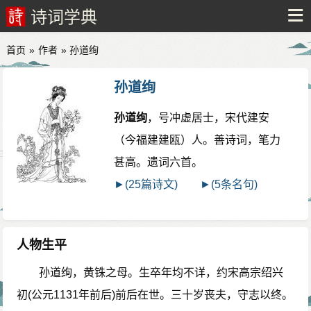
诗词学典
首页
»
作者
» 孙道绚
孙道绚
孙道绚
，号冲虚居士，宋代建安
（今福建建瓯）人。善诗词，笔力
甚高。遗词六首。
►(25篇诗文)
►(5条名句)
人物生平
孙道绚，黄铢之母。生卒年均不详，约宋高宗绍兴
初(公元1131年前后)前后在世。三十岁丧夫，守志以终。