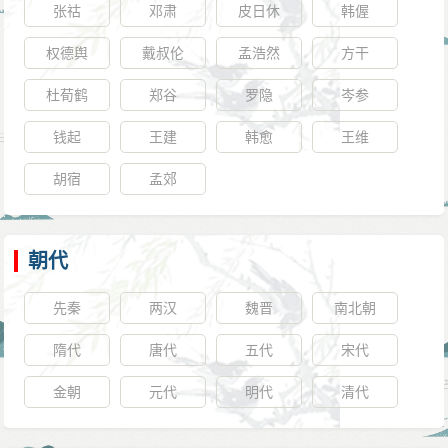
张祜
邓肃
皮日休
韩偓
权德舆
戴叔伦
孟浩然
方干
杜荀鹤
郑谷
罗隐
岑参
钱起
王建
韩愈
王维
胡宿
孟郊
朝代
先秦
两汉
魏晋
南北朝
隋代
唐代
五代
宋代
金朝
元代
明代
清代