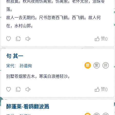
秋寂寞。秋风夜雨伤离索。伤离索。老怀无奈，泪珠零
在他背上刺下“精忠报国”的故事，算是家喻户晓的，也使
落。
得他日后成为了一代抗金的爱国英雄。
故人一去无期约。尺书忽寄西飞鹤。西飞鹤。故人何
“等闲老去年华促。只有江梅伴幽独。”其实在宋朝，
在，水村山郭。
虽然女性地位已经不像是唐朝那样高贵了，但对待女性
婚姻上的问题还是很宽容的，宋代的法律在原则上是允
赞
()
许妇女再嫁的。禁止的也只是居丧改嫁,强迫改嫁,背夫改
嫁以及嫁娶有夫妇。就是说可以再嫁，绝对不会象明朝
句 其一
那种“一女不嫁二夫”的严苛的。你看李清照后来不也错嫁
原
繁
拼
宋代
：
孙道绚
给一个叫张汝舟的？唐婉也被迫和陆游离婚再嫁了？也
别墅苍烟萦古木，寒溪白浪捲轻沙。
许孙道绚的夫家家境富裕，吃穿没有问题。也许是为了
保全贞洁的名声，还也许没有再找到她生命中第二个归
赞
()
宿，一切一切的也许留给现在的我们去遐想。这样才使
得她一才直未嫁，也所以任凭年华的流逝，真正的“咽泪
醉蓬莱·看鸥翻波溅
装欢”。别小看“幽独”二字，其实是真正的道出了那种身边