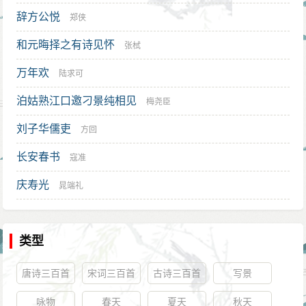
辞方公悦
郑侠
和元晦择之有诗见怀
张栻
万年欢
陆求可
泊姑熟江口邀刁景纯相见
梅尧臣
刘子华儒吏
方回
长安春书
寇准
庆寿光
晁端礼
类型
唐诗三百首
宋词三百首
古诗三百首
写景
咏物
春天
夏天
秋天