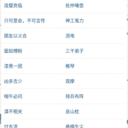
连璧贲临
处仲唾壶
只可意会，不可言传
神工鬼力
朋友以义合
流电
面如傅粉
三干弟子
漆黑一团
椎琴
凶多吉少
观摩
喘牛必问
排兵布阵
漠不相关
巫山枕
付东流
悬榻生尘