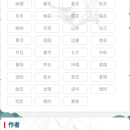
咏物
春天
夏天
秋天
冬天
梅花
荷花
菊花
柳树
月亮
山水
长江
黄河
田园
边塞
地名
节日
春节
七夕
中秋
重阳
怀古
抒情
爱国
送别
思乡
思念
爱情
励志
友情
读书
惜时
忧民
婉约
豪放
作者