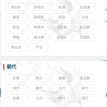
高似孙
舒邦佐
赵湘
吕祖谦
胡铨
真德秀
阮阅
王珪
陈亮
林季仲
马廷鸾
赵汝腾
贺铸
葛长庚
晁端礼
范祖禹
贾似道
严羽
朝代
先秦
两汉
魏晋
南北朝
隋代
唐代
五代
宋代
金朝
元代
明代
清代