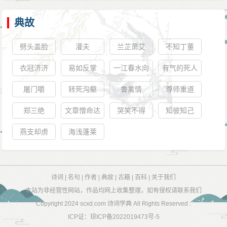
典故
劈头盖脸
灌夫
兰芷萧艾
不知丁董
衣冠济济
易如反掌
一江春水向
有气的死人
东流
屠门嚼
转死沟壑
鲁禽情
尊师重道
郑三绝
文章憎命达
哭笑不得
知彼知己
燕支却虏
海浅蓬莱
诗词
|
名句
|
作者
|
典故
|
古籍
|
百科
|
关于我们
本站为非经营性网站，作品均网上收集整理，如有侵权请联系我们
Copyright 2024
scxd.com 诗词学典
All Rights Reserved .
ICP证：
琼ICP备2022019473号-5