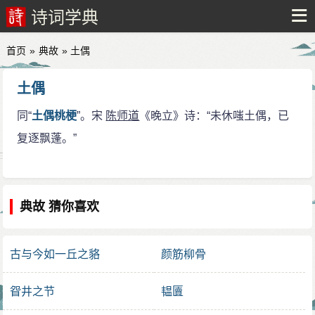
诗词学典
首页
»
典故
» 土偶
土偶
同“
土偶桃梗
”。宋
陈师道
《晚立》诗：“未休嗤土偶，已
复逐飘蓬。”
典故 猜你喜欢
古与今如一丘之貉
颜筋柳骨
眢井之节
韫匵