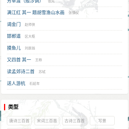
芳草渡（般涉调）
张先
满江红 其一 题胡雪渔山水画
张慎仪
谒金门
赵师侠
邯郸道
区大枢
摸鱼儿
刘辰翁
又四首 其一
王称
读孟郊诗二首
苏轼
送人游杭
石延年
类型
唐诗三百首
宋词三百首
古诗三百首
写景