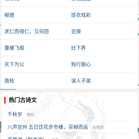
椒德
班衣戏彩
求仁而得仁，又何怨
览揆
重楼飞阁
灶下养
天下为公
狗行狼心
南枝
误人子弟
热门古诗文
千秋岁
曹勋
八声甘州 五日饮花步市楼，买棹而返
朱祖谋