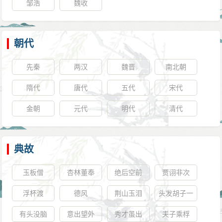
邹浩
魏收
朝代
先秦
两汉
魏晋
南北朝
隋代
唐代
五代
宋代
金朝
元代
明代
清代
典故
玉板僧
杏林董奉
绝后空前
贾诩非次
浮杯渡
德风
荆山玉泪
头发胡子一
把抓
有头没脑
意出望外
秀才虽出
夫子乘桴