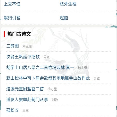
上交不谄
枝外生枝
翁归引咎
趁船
热门古诗文
三醉图
刘克庄
次韵王巩廷评招饮
苏辙
胡学士山居八景之二首竹坞云林 其一
杨士奇
蒜山松林中可卜居余欲僦其地地属金山故作此
苏轼
送张元直尉盐官二首
杨万里
送友人罢举赴蓟门从事
刘沧
孤松叹
王冕