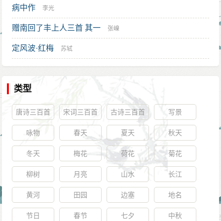
病中作
李光
赠南回了丰上人三首 其一
张嵲
定风波·红梅
苏轼
类型
唐诗三百首
宋词三百首
古诗三百首
写景
咏物
春天
夏天
秋天
冬天
梅花
荷花
菊花
柳树
月亮
山水
长江
黄河
田园
边塞
地名
节日
春节
七夕
中秋