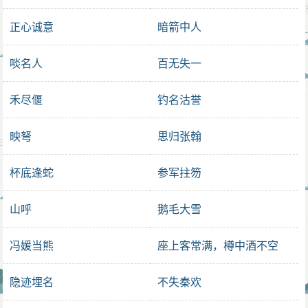
正心诚意
暗箭中人
啖名人
百无失一
禾尽偃
钓名沽誉
映弩
思归张翰
杯底逢蛇
参军拄笏
山呼
鹅毛大雪
冯媛当熊
座上客常满，樽中酒不空
隐迹埋名
不失秦欢