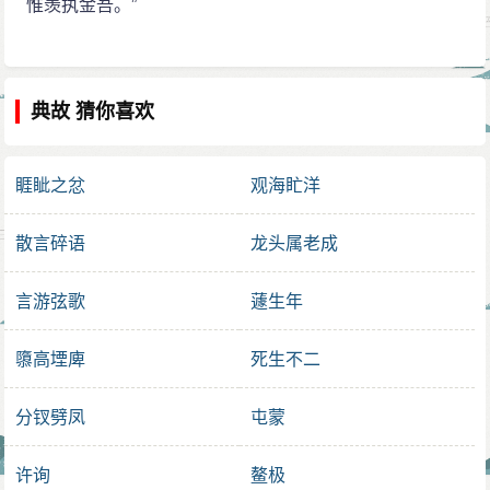
惟羡执金吾。”
典故 猜你喜欢
睚眦之忿
观海盳洋
散言碎语
龙头属老成
言游弦歌
蘧生年
隳高堙庳
死生不二
分钗劈凤
屯蒙
许询
鳌极