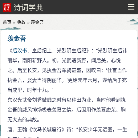
诗词学典
首页
»
典故
» 羡金吾
羡金吾
《
后汉书
．皇后纪上．光烈阴皇后纪》：“光烈阴皇后讳
丽华，南阳新野人。初，光武适新野，闻后美，心悦
之。后至长安，见执金吾车骑甚盛，因叹曰：‘仕宦当作
执金吾，娶妻当得阴丽华。’更始元年六月，遂纳后于宛
当成里，时年十九。”
东汉光武帝刘秀微贱之时曾以种田为业，当时他看到执
金吾的威风排场极表羡慕之情。后因用作羡慕虚荣、胸
无大志的典故。
唐．王翰《饮马长城窟行》诗：“长安少年无远图，一生