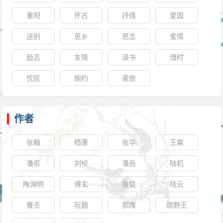
重阳
怀古
抒情
爱国
送别
思乡
思念
爱情
励志
友情
读书
惜时
忧民
婉约
豪放
作者
张翰
嵇康
张华
王粲
潘尼
刘桢
潘岳
陆机
陶渊明
傅玄
张载
陆云
曹丕
阮籍
郭璞
顾野王