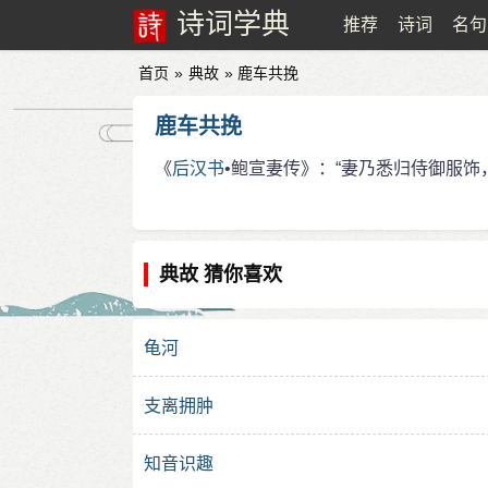
诗词学典
推荐
诗词
名句
首页
»
典故
» 鹿车共挽
鹿车共挽
《
后汉书
•鲍宣妻传》：“妻乃悉归侍御服饰
典故 猜你喜欢
龟河
支离拥肿
知音识趣