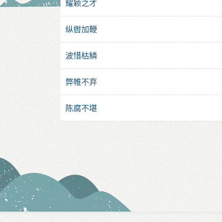
耀颖之才
纵辔加鞭
波惜枯鳞
弊帷不弃
陈腐不堪