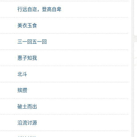
行远自迩，登高自卑
美衣玉食
三一回五一回
惠子知我
北斗
殡攒
破土而出
沿流讨源