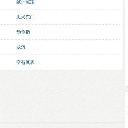
献计献策
思犬东门
动食指
龙沉
空有其表