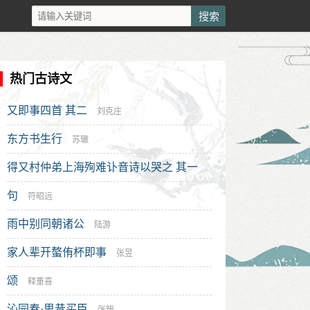
热门古诗文
又即事四首 其二
刘克庄
东方书生行
苏辙
得又村仲弟上海殉难讣音诗以哭之 其一
句
袁绶
符昭远
雨中别同朝诸公
陆游
家人辈开螯侑杯即事
张昱
颂
释重喜
沁园春·思昔买臣