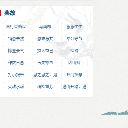
典故
自行束脩以
马南郡
急急忙忙
上，未尝无诲
销患未然
患难与共
奉公守节
陈登豪气
损人益己
啮臂
作数日恶
玉关寄书
囚山赋
打小报告
思之思之，鬼
齐门挟瑟
神通之
火耕水耨
椿桂重芳
遇山开路，遇
水搭桥