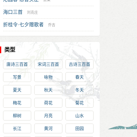
张榘
海口三首
刘克庄
折桂令·七夕赠歌者
乔吉
类型
唐诗三百首
宋词三百首
古诗三百首
写景
咏物
春天
夏天
秋天
冬天
梅花
荷花
菊花
柳树
月亮
山水
长江
黄河
田园