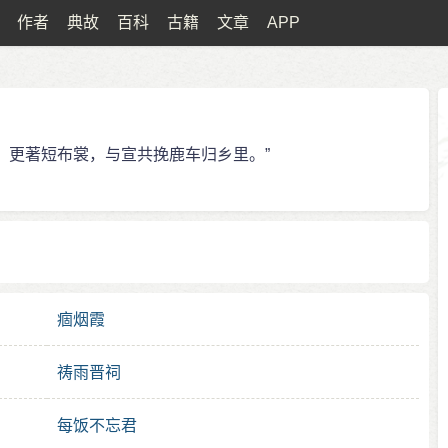
作者
典故
百科
古籍
文章
APP
，更著短布裳，与宣共挽鹿车归乡里。”
痼烟霞
祷雨晋祠
每饭不忘君