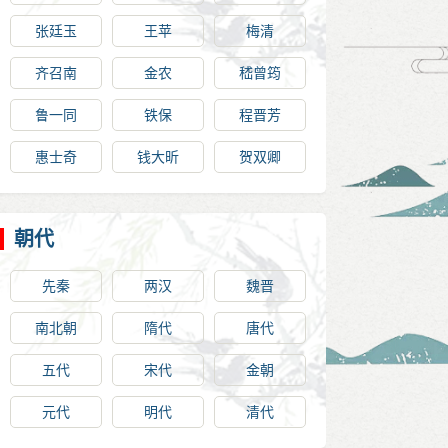
张廷玉
王苹
梅清
齐召南
金农
嵇曾筠
鲁一同
铁保
程晋芳
惠士奇
钱大昕
贺双卿
朝代
先秦
两汉
魏晋
南北朝
隋代
唐代
五代
宋代
金朝
元代
明代
清代