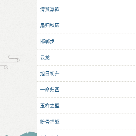
清贫寡欲
扇归秋箧
邯郸步
云龙
旭日初升
一命归西
玉杵之盟
粉骨捐躯