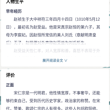
人物生平
早年经历
赵祯生于大中祥符三年四月十四日（1010年5月12
日），最初名为赵受益。他是宋真宗赵恒的第六子，其
母为李宸妃。因赵恒所宠信的美人刘氏（章献明肃皇
后）无子，赵恒便对外声称赵受益为刘氏所生。
赵受益天性仁孝，对人宽厚和善，喜怒不表现于外
表。大中祥符七年（1014年），被封为庆国公。大中祥
展开阅读全文 ∨
符八年（1015年），进封寿春郡王，讲学于资善堂。天
禧元年（1017年），赵受益加官中书令。
评价
天禧二年（1018年），进封升王。同年八月（《宋
正面
史·本纪》作九月），赵受益被册封为皇太子，赐名赵
宋仁宗是一代明君，他性情宽厚，不事奢华，还能
祯。由参知政事李迪兼太子宾客，以辅导赵祯。
够约束自己，受到历代历史学家，政治家的称赞。在宋
登基即位
代，赞美、歌颂仁宗的人有很多。这些人包括欧阳修、