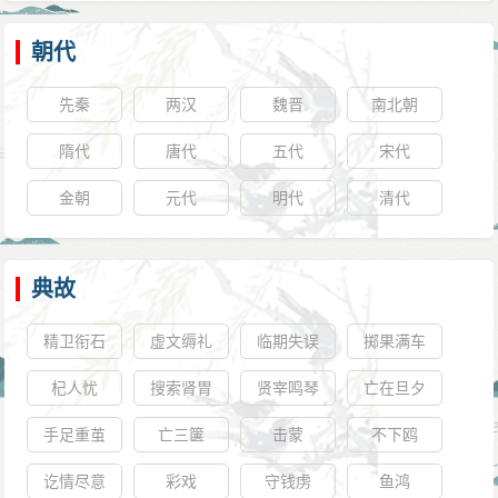
朝代
先秦
两汉
魏晋
南北朝
隋代
唐代
五代
宋代
金朝
元代
明代
清代
典故
精卫衔石
虚文缛礼
临期失误
掷果满车
杞人忧
搜索肾胃
贤宰鸣琴
亡在旦夕
手足重茧
亡三箧
击蒙
不下鸥
讫情尽意
彩戏
守钱虏
鱼鸿