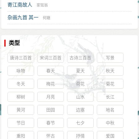
寄江南故人
家铉翁
杂画九首 其一
何瑭
类型
唐诗三百首
宋词三百首
古诗三百首
写景
咏物
春天
夏天
秋天
冬天
梅花
荷花
菊花
柳树
月亮
山水
长江
黄河
田园
边塞
地名
节日
春节
七夕
中秋
重阳
怀古
抒情
爱国