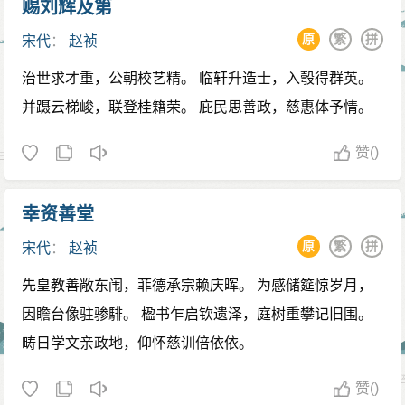
赐刘辉及第
赵祯驾崩的讣告送到辽国后，“燕境之人无远近皆
原
繁
拼
宋代
：
赵祯
哭”，辽道宗耶律洪基也大吃一惊，冲上来抓住宋朝使者
的手号啕痛哭，说：“四十二年不识兵革矣。”又说：“我要
治世求才重，公朝校艺精。 临轩升造士，入彀得群英。
给他建一个衣冠冢，寄托哀思。”此后，辽国历代皇帝“奉
并蹑云梯峻，联登桂籍荣。 庇民思善政，慈惠体予情。
其御容如祖宗”。
赞
()
幸资善堂
原
繁
拼
宋代
：
赵祯
先皇教善敞东闱，菲德承宗赖庆晖。 为感储筵惊岁月，
因瞻台像驻骖騑。 楹书乍启钦遗泽，庭树重攀记旧围。
畴日学文亲政地，仰怀慈训倍依依。
赞
()