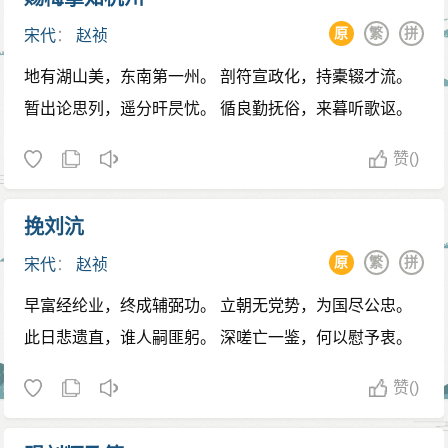
辽朝使者说是钦酒过量所致。此后几天，赵祯病情愈益
原
繁
拼
宋代
：
赵祯
加重，天天大呼“皇后与张茂则谋大逆”等等。宰相文彦
地有湖山美，东南第一州。 剖符宣政化，持橐辍才流。
博、富弼等人负责全权处理朝廷内外大事，并组织京城
暂出论思列，遥分旰昃忧。 循良勤抚俗，来暮听歌讴。
百官在一些大寺院、道观进行祈祷活动。二月，赵祯逐
渐康复，开始处理政事。
赞
()
嘉祐八年（1063年）三月二十九日（4月30日），赵
祯于汴梁皇宫驾崩，享年五十四岁。据《宋史》记载，
挽刘沆
赵祯驾崩的消息传出后，“京师罢市巷哭，数日不绝，虽
原
繁
拼
宋代
：
赵祯
乞丐与小儿，皆焚纸钱哭于大内之前”。
赵祯驾崩的消息传到洛阳时，市民们也自动停市哀
早富经纶业，终成辅弼功。 立朝无党势，为国尽公忠。
悼，焚烧纸钱的烟雾飘满了洛阳城的上空，以致“天日无
此日悲遗直，谁人嗣匪躬。 深嗟亡一鉴，何以慰予衷。
光”。他的死甚至影响到了偏远的山区，当时有一位官员
赞
()
前往四川出差，路经剑阁，看见山沟里的妇女们也头戴
纸糊的孝帽哀悼皇帝的驾崩。