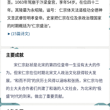
圣。1063年驾崩于汴梁皇宫，享年54岁。在位四十二
年。其陵墓为永昭陵。谥号： 仁宗体天法道极功全德神
文圣武睿哲明孝皇帝。史家把仁宗在位及亲政治理国家
的时期概括为“仁宗盛治”。
►(15篇诗文)
主要成就
宋仁宗赵祯是北宋的第四位皇帝一生没有太大的作
为。但宋仁宗在位时期北宋文人政治文化获得较大发
展，“和而不同”的庆历士风得以涵咏和张扬，宋仁宗与他
的士大夫合作者们共建了和谐的人文社会，为北宋的“极
盛”时代的到来。做出了重要贡献。