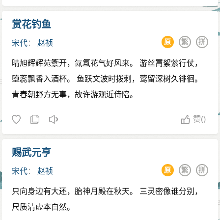
赏花钓鱼
原
繁
拼
宋代
：
赵祯
晴旭辉辉苑籞开，氤氲花气好风来。 游丝罥絮萦行仗，
堕蕊飘香入酒杯。 鱼跃文波时拨剌，莺留深树久徘徊。
青春朝野方无事，故许游观近侍陪。
赞
()
赐武元亨
原
繁
拼
宋代
：
赵祯
只向身边有大还，胎神月殿在秋天。 三灵密像谁分别，
尺质清虚本自然。