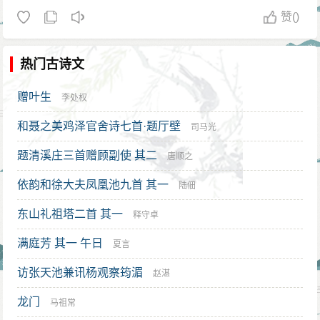
赞
()
热门古诗文
赠叶生
李处权
和聂之美鸡泽官舍诗七首·题厅壁
司马光
题清溪庄三首赠顾副使 其二
唐顺之
依韵和徐大夫凤凰池九首 其一
陆佃
东山礼祖塔二首 其一
释守卓
满庭芳 其一 午日
夏言
访张天池兼讯杨观察筠湄
赵湛
龙门
马祖常