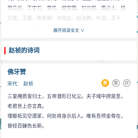
乾兴元年（1022年）二月十九日，赵恒逝世。年仅
司马光、王安石、曾巩、胡安国、刘光祖、周必大、杨
十三岁的赵祯即皇帝位，由皇太后刘氏（章献明肃皇
万里、王璧、陈俊卿、刘克庄、赵汝腾、叶适、王十
后）代行处理军国事务，直至明道二年（1033年）刘太
朋、文天祥等等。 “仁”就是对他的最高评价，“为人君，
展开阅读全文 ∨
后去世，才开始亲政。
止于仁。”《宋史》这样评价赞美仁宗及其盛治：“（仁
赵祯性情宽厚，不事奢华，还能够约束自己，对下
宗）在位四十二年之间，吏治若偷惰，而任事蔑残刻之
赵祯的诗词
属宽厚以待，让百姓休养生息，因此受到历代历史学
人；刑法似纵弛，而决狱多平允之士。国未尝无弊幸，
家，政治家的称赞。他知人善用，因而在位时期名臣辈
而不足以累治世之体；朝未尝无小人，而不足以胜善类
佛牙赞
出，国家安定太平，经济繁荣，科学技术和文化得到了
之气。君臣上下恻怛之心，忠厚之政，有以培壅宋三百
原
繁
拼
很大的发展。赵祯在位期间，宋朝四海雍熙，八荒平
宋代
：
赵祯
余年之基。子孙一矫其所为，驯致于乱。《传》曰：“为
静， 士农乐业，文武忠良。史上有“庆历、嘉祐之治”之
三皇掩质皆归土，五帝潜形已化尘。夫子域中誇是圣，
人君，止于仁。”帝诚无愧焉。
称，尤以“嘉祐之治”为多。
老君世上亦言真。
反面
善于纳谏
埋躯祗见空遗冢，何处将身示后人。唯有吾师金骨在，
据王夫之所论，在仁宗亲政的三十年中，两府大臣
包拯在担任监察御史和谏官期间，屡屡犯颜直谏，
曾经百鍊色长新。
换了四十余人，都是屡进屡退，“人言一及而辄易之，互
甚至唾沫都飞溅到赵祯脸上。但赵祯一面用衣袖擦脸，
相攻击则两罢之，或大过已章（彰明也）而姑退之，或