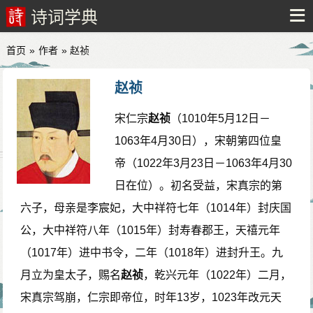
诗词学典
首页
»
作者
» 赵祯
赵祯
宋仁宗
赵祯
（1010年5月12日－
1063年4月30日），宋朝第四位皇
帝（1022年3月23日－1063年4月30
日在位）。初名受益，宋真宗的第
六子，母亲是李宸妃，大中祥符七年（1014年）封庆国
公，大中祥符八年（1015年）封寿春郡王，天禧元年
（1017年）进中书令，二年（1018年）进封升王。九
月立为皇太子，赐名
赵祯
，乾兴元年（1022年）二月，
宋真宗驾崩，仁宗即帝位，时年13岁，1023年改元天