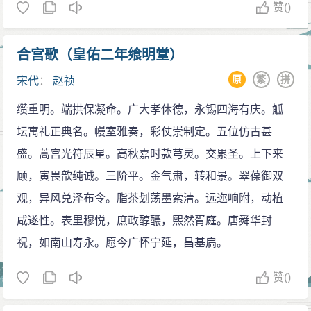
赞
()
一面还接受他的建议，竟未予以怪罪。有一次，包拯反
一冲偶乘而即斥之，……计此三十年间，人才之黜陟，
对任命仁宗宠妃张氏（温成皇后）的伯父张尧佐为三司
国政之兴革，一彼一此，不能以终岁。“即使贤者在位，
合宫歌（皇佑二年飨明堂）
使，赵祯便改让张尧佐出任节度使，包拯还是不愿意，
因不能安于其位，也无法施其才能，做出成绩。这样朝
言辞更加激烈，带领七名言官与赵祯理论。赵祯生气地
原
繁
拼
宋代
：
赵祯
令夕改，一反一复，使“吏无适守，民无适从”，让下面的
说：“岂欲论张尧佐乎？节度使是粗官，何用争？”言官唐
人感到无所适从，结果什么事也办不成。
缵重明。端拱保凝命。广大孝休德，永锡四海有庆。觚
介不客气回答道：“节度使，太祖太宗皆曾为之，恐非粗
王夫之所说是切合实际的。当时，臣僚们都知道仁
坛寓礼正典名。幔室雅奏，彩仗崇制定。五位仿古甚
官。”赵祯最终采纳了言官的建议。他回到后宫后，对张
宗这个脾气，所以蔡襄曾说他“宽仁少断’’。在庆历改革之
盛。蒿宫光符辰星。高秋嘉时款芎灵。交累圣。上下来
氏说：“汝只知要宣徽使，汝岂知包拯为御史乎？”
初，蔡襄等人就曾提醒仁宗：“朝廷增用谏臣，修、靖、
顾，寅畏歆纯诚。三阶平。金气肃，转和景。翠葆御双
以上两例，表现出赵祯确实具有相当大的度量和推
素一日并命，朝野相庆，然任谏非难，听谏为难，听谏
观，异风兑泽布令。脂茶划荡墨索清。远迩响附，动植
己及人之心。这在封建时代，也算是很难得的。因此，
非难，用谏非难。三人忠诚则正，必能尽言。臣恐邪人
咸遂性。表里穆悦，庶政醇醲，熙然胥庭。唐舜华封
他被历史学家称誉为“守成贤主”。
不利，必造为御之说。……愿陛下察之，毋使有好谏之
祝，如南山寿永。愿今广怀宁延，昌基扃。
赵祯一朝还出现了“求之千百年间，盖示一二见”，在
名而无其实。"
《岳阳楼记》中唱出“先天下之忧而忧，后天下之乐而乐”
赞
()
的范仲淹，以及倡导文章应明道、致用，领导北宋古文