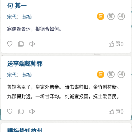
运动的欧阳修。而庆历初年实施的“庆历新政”，更为“王安
句 其一
石变法”起到了投石问路的先导作用。
原
繁
拼
宋代
：
赵祯
确立储位
寒儒逢景运，报德合如何。
赵祯的三个儿子全部早夭，他于是在景佑二年
（1035年）将濮王赵允让第十三子赵宗实（后改名赵
赞
()
曙，即宋英宗）接入皇宫，交给曹皇后抚养。但在宝元
二年（1039年）豫王赵昕出生后，赵祯又将赵宗实送出
送李端懿帅郓
宫。
原
繁
拼
宋代
：
赵祯
赵昕早夭，而赵祯晚年无子，最终只得于嘉祐七年
鲁馆名臣子，皇家外弟亲。 诗书谋帅旧，金竹剖符新。
（1062年）八月立赵宗实为皇子。
九郡提封远，一圻甘泽均。 纯诚宜报国，抚士爱吾民。
崩逝汴梁
至和三年（1056年）正月，赵祯在临朝受文武百官
赞
()
参拜时，突然手舞足蹈，口出涎水。同日，辽朝使者正
在紫宸殿拜见赵祯，赵祯语无伦次。宰相文彦博只好对
赐梅挚知杭州