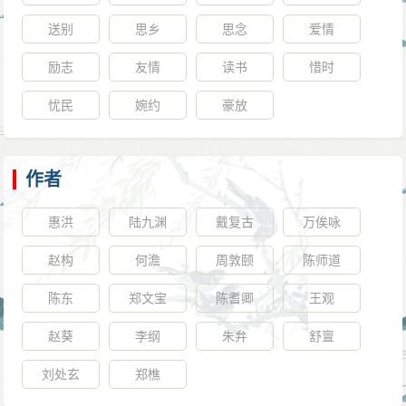
送别
思乡
思念
爱情
励志
友情
读书
惜时
忧民
婉约
豪放
作者
惠洪
陆九渊
戴复古
万俟咏
赵构
何澹
周敦颐
陈师道
陈东
郑文宝
陈耆卿
王观
赵葵
李纲
朱弁
舒亶
刘处玄
郑樵