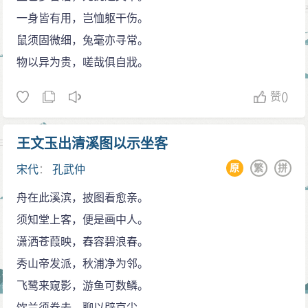
一身皆有用，岂恤躯干伤。
鼠须固微细，兔毫亦寻常。
物以异为贵，嗟哉俱自戕。
赞
()
王文玉出清溪图以示坐客
原
繁
拼
宋代
：
孔武仲
舟在此溪滨，披图看愈亲。
须知堂上客，便是画中人。
潇洒苍葭映，舂容碧浪春。
秀山帝发派，秋浦净为邻。
飞鹭来窥影，游鱼可数鳞。
饮兰须卷去，聊以辟京尘。