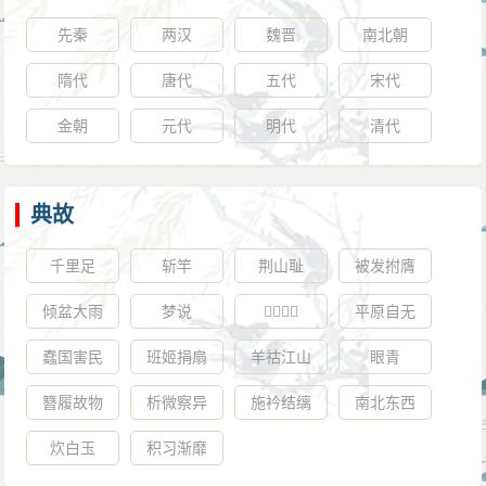
先秦
两汉
魏晋
南北朝
隋代
唐代
五代
宋代
金朝
元代
明代
清代
典故
千里足
斩竿
荆山耻
被发拊膺
倾盆大雨
梦说
𧮪言𧮪语
平原自无
蠢国害民
班姬捐扇
羊祜江山
眼青
簪履故物
析微察异
施衿结缡
南北东西
炊白玉
积习渐靡