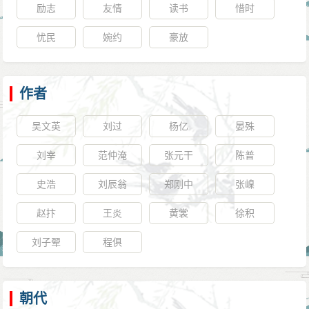
励志
友情
读书
惜时
忧民
婉约
豪放
作者
吴文英
刘过
杨亿
晏殊
刘宰
范仲淹
张元干
陈普
史浩
刘辰翁
郑刚中
张嵲
赵抃
王炎
黄裳
徐积
刘子翚
程俱
朝代