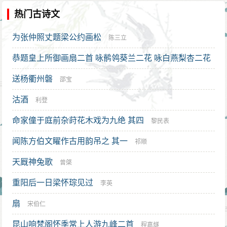
热门古诗文
为张仲照丈题梁公约画松
陈三立
恭题皇上所御画扇二首 咏鹡鸰葵兰二花 咏白燕梨杏二花
送杨衢州磐
赵用贤
邵宝
沽酒
利登
命家僮于庭前杂莳花木戏为九绝 其四
黎民表
闻陈方伯文矅作古用韵吊之 其一
祁顺
天厩神兔歌
曾棨
重阳后一日梁怀琮见过
李英
扇
宋伯仁
昆山响梵阁怀季常上人游九峰二首
程嘉燧