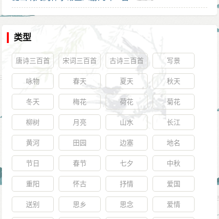
类型
唐诗三百首
宋词三百首
古诗三百首
写景
咏物
春天
夏天
秋天
冬天
梅花
荷花
菊花
柳树
月亮
山水
长江
黄河
田园
边塞
地名
节日
春节
七夕
中秋
重阳
怀古
抒情
爱国
送别
思乡
思念
爱情