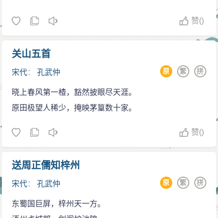
赞
()
关山五首
原
繁
拼
宋代
：
孔武仲
晓上春风第一楂，豁然披眼尽天涯。
原田极望人稀少，掩映茅篁数十家。
赞
()
送周正儒知梓州
原
繁
拼
宋代
：
孔武仲
东蜀国巨屏，梓州天一方。