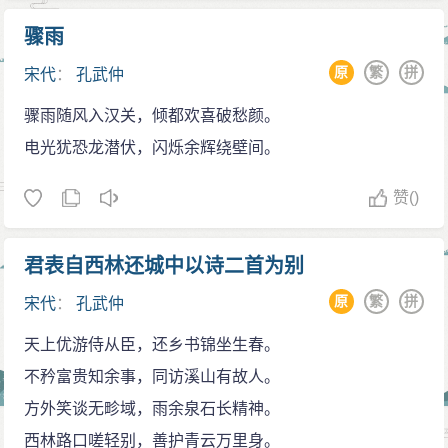
骤雨
原
繁
拼
宋代
：
孔武仲
骤雨随风入汉关，倾都欢喜破愁颜。
电光犹恐龙潜伏，闪烁余辉绕壁间。
赞
()
君表自西林还城中以诗二首为别
原
繁
拼
宋代
：
孔武仲
天上优游侍从臣，还乡书锦坐生春。
不矜富贵知余事，同访溪山有故人。
方外笑谈无畛域，雨余泉石长精神。
西林路口嗟轻别，善护青云万里身。