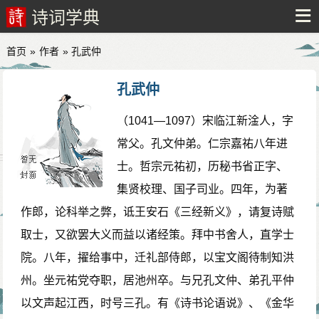
诗词学典
首页
»
作者
» 孔武仲
孔武仲
（1041—1097）宋临江新淦人，字
常父。孔文仲弟。仁宗嘉祐八年进
士。哲宗元祐初，历秘书省正字、
集贤校理、国子司业。四年，为著
作郎，论科举之弊，诋王安石《三经新义》，请复诗赋
取士，又欲罢大义而益以诸经策。拜中书舍人，直学士
院。八年，擢给事中，迁礼部侍郎，以宝文阁待制知洪
州。坐元祐党夺职，居池州卒。与兄孔文仲、弟孔平仲
以文声起江西，时号三孔。有《诗书论语说》、《金华