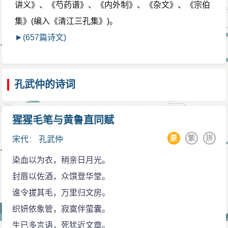
讲义》、《芍药谱》、《内外制》、《杂文》、《宗伯
集》(编入《清江三孔集》)。
►(657篇诗文)
孔武仲的诗词
猩猩毛笔与黄鲁直同赋
原
繁
拼
宋代
：
孔武仲
染血以为衣，稍亲日月光。
封唇以佐酒，众馔登华堂。
谁令拔其毛，万里归文房。
织妍依象管，寂寞伴萤囊。
生已多言语，死犹近文章。