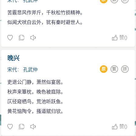
宋代
：
孔武仲
苦霰悲风作斧斤，千秋松竹损精神。
似闻犬吠白云外，犹有秦时避世人。
赞
()
晚兴
原
繁
拼
宋代
：
孔武仲
吏退公门静，萧然似宴居。
秋声来簟枕，晚色被庭除。
仄径窥栖鸟，荒池听跃鱼。
黄花恼陶令，搔道赋归欤。
赞
()