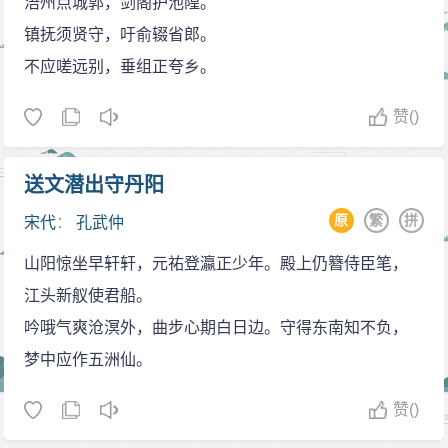
浯州点城郭，剑阁护池隍。
镇抚须贤守，吁俞辍省郎。
不应嗟远别，垂组正夸乡。
赞
()
送文潜出守丹阳
原
繁
拼
宋代
：
孔武仲
山阳惊坐早轩轩，元祐登瀛正少年。殿上仍簪侍臣笔，
江头新舣使君船。
吟哦气爽沧溟外，曲步心期白日边。守得东南知不负，
梦中应作五洲仙。
赞
()