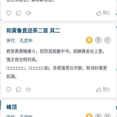
赞
()
和黄鲁直送茶二首 其二
原
繁
拼
宋代
：
孔武仲
君茶勇勇睡魔斗，但恐湿我腹中书。欲酬黄金台上意，
愧乏夜光明月珠。
□□□□□□□，□□□□□□如。多君藻思比华腴，新诗妙墨更
如湖。
赞
()
峰顶
原
繁
拼