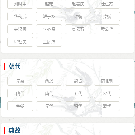
刘时中
赵雍
赵善庆
杜仁杰
华幼武
鲜于枢
许衡
滕斌
关汉卿
李齐贤
贯云石
黄公望
程钜夫
王庭筠
朝代
先秦
两汉
魏晋
南北朝
隋代
唐代
五代
宋代
金朝
元代
明代
清代
典故