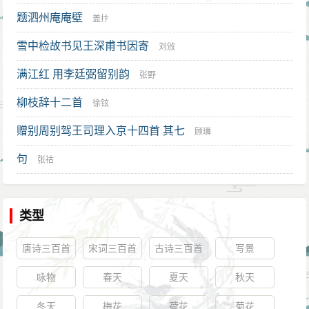
题泗州庵庵壁
盖抃
雪中检故书见王深甫书因寄
刘攽
满江红 用李廷弼留别韵
张野
柳枝辞十二首
徐铉
赠别周别驾王司理入京十四首 其七
顾璘
句
张祜
类型
唐诗三百首
宋词三百首
古诗三百首
写景
咏物
春天
夏天
秋天
冬天
梅花
荷花
菊花