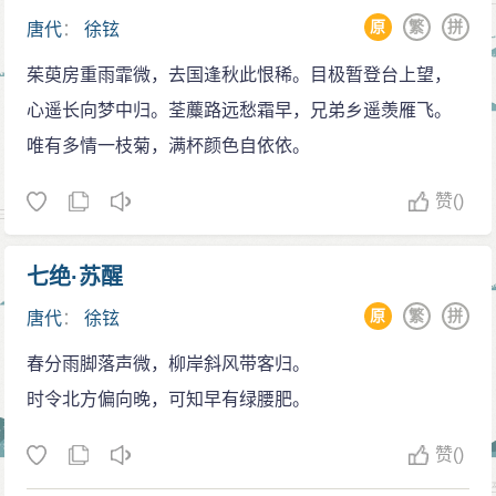
错杀潘佑、李平，悔之不已！”徐铉退而告之，宋太宗闻
凡有撰作，常不喜预作，有想请他写文章的人，临事来
原
繁
拼
唐代
：
徐铉
之大怒，赐李煜自尽。淳化二年（991年），遭庐州女僧
请，他执笔立就。徐铉曾说，“文速则意思敏壮，缓则体
道安诬，被贬谪为静难行军司马（属邠州）。邠州苦
茱萸房重雨霏微，去国逢秋此恨稀。目极暂登台上望，
势疏慢”（《郡斋读书志》），所以他的诗流畅有余而深
寒，终不御毛褐，致冷疾（风寒），八月二十六日“晨
心遥长向梦中归。荃蘪路远愁霜早，兄弟乡遥羡雁飞。
警不足。但也时出隽句，如：“井泉生地脉，砧杵共秋声”
起，方冠带，遽索笔手疏，约束后事，又别署曰：‘道
唯有多情一枝菊，满杯颜色自依依。
（《喜李少保卜邻诗》），足见其思致闲远，意味深
者，天地之母。’书讫而卒，年七十六。”
长。
赞
()
主要作品
七绝·苏醒
原
繁
拼
唐代
：
徐铉
春分雨脚落声微，柳岸斜风带客归。
时令北方偏向晚，可知早有绿腰肥。
赞
()