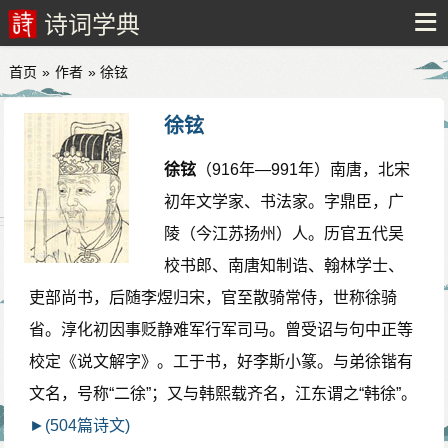
诗词学典
首页
»
作者
» 徐铉
徐铉
徐铉
（916年—991年）南唐，北宋
初年文学家、书法家。字鼎臣，广
陵（今江苏扬州）人。历官五代吴
校书郎、南唐知制诰、翰林学士、
吏部尚书，后随李煜归宋，官至散骑常侍，世称徐骑
省。淳化初因事贬静难军行军司马。曾受诏与句中正等
校定《说文解字》。工于书，好李斯小篆。与弟徐锴有
文名，号称“二徐”；又与韩熙载齐名，江东谓之“韩徐”。
►(504篇诗文)