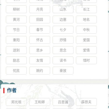
柳树
月亮
山水
长江
黄河
田园
边塞
地名
节日
春节
七夕
中秋
重阳
怀古
抒情
爱国
送别
思乡
思念
爱情
励志
友情
读书
惜时
忧民
婉约
豪放
作者
郑光祖
王和卿
吕思诚
薛昂夫