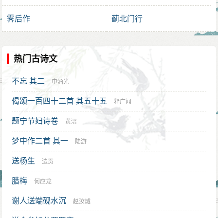
一
霁后作
蓟北门行
热门古诗文
不忘 其二
申涵光
偈颂一百四十二首 其五十五
释广闻
题宁节妇诗卷
黄溍
梦中作二首 其一
陆游
送杨生
边贡
腊梅
何应龙
谢人送端砚水沉
赵汝燧