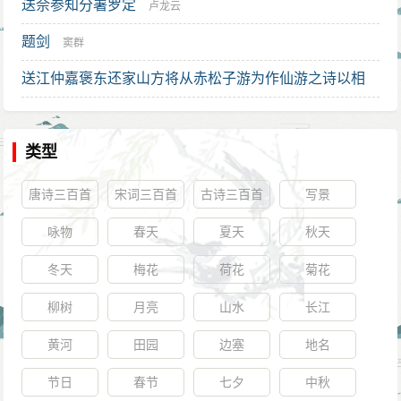
送佘参知分署罗定
卢龙云
题剑
窦群
送江仲嘉褒东还家山方将从赤松子游为作仙游之诗以相
步虚云
程俱
类型
唐诗三百首
宋词三百首
古诗三百首
写景
咏物
春天
夏天
秋天
冬天
梅花
荷花
菊花
柳树
月亮
山水
长江
黄河
田园
边塞
地名
节日
春节
七夕
中秋