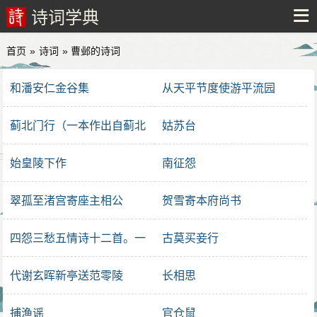
诗词学典
首页
»
诗词
» 曹邺的诗词
和潘安仁金谷集
从天平节度使游平流园
蓟北门行（一本作出自蓟北
姑苏台
门行）
始皇陵下作
南征怨
翠孤至渚宫寄座主相公
贺雪寄本府尚书
四怨三愁五情诗十二首。一
古莫买妾行
愁
代谢玄晖新亭送范零陵
长相思
捕渔谣
官仓鼠