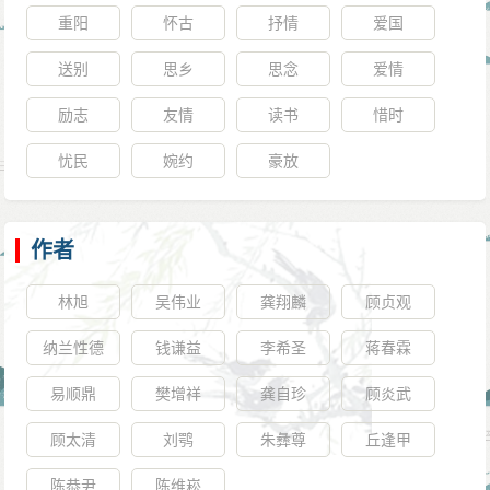
重阳
怀古
抒情
爱国
送别
思乡
思念
爱情
励志
友情
读书
惜时
忧民
婉约
豪放
作者
林旭
吴伟业
龚翔麟
顾贞观
纳兰性德
钱谦益
李希圣
蒋春霖
易顺鼎
樊增祥
龚自珍
顾炎武
顾太清
刘鹗
朱彝尊
丘逢甲
陈恭尹
陈维崧