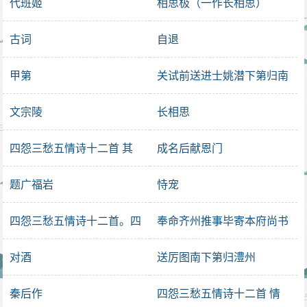
代班姬
相思极（一作长相思）
古词
自退
甲第
关试前送进士姚潜下第归南
阳
文宗陵
长相思
四怨三愁五情诗十二首 其
成名后献恩门
二
题广福岩
恃宠
四怨三愁五情诗十二首。四
奉命齐州推事毕寄本府尚书
情
对酒
送厉图南下第归澧州
秦后作
四怨三愁五情诗十二首 情