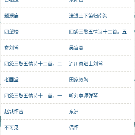
题濮庙
送进士下第归南海
四望楼
四怨三愁五情诗十二首。五
情
寄刘驾
吴宫宴
四怨三愁五情诗十二首。二
浐川寄进士刘驾
怨
老圃堂
田家效陶
四怨三愁五情诗十二首。一
听刘尊师弹琴
怨
赵城怀古
东洲
不可见
偶怀