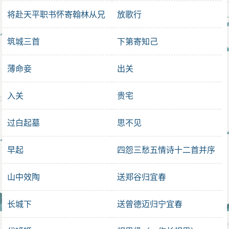
将赴天平职书怀寄翰林从兄
放歌行
筑城三首
下第寄知己
薄命妾
出关
入关
贵宅
过白起墓
思不见
早起
四怨三愁五情诗十二首并序
山中效陶
送郑谷归宜春
长城下
送曾德迈归宁宜春