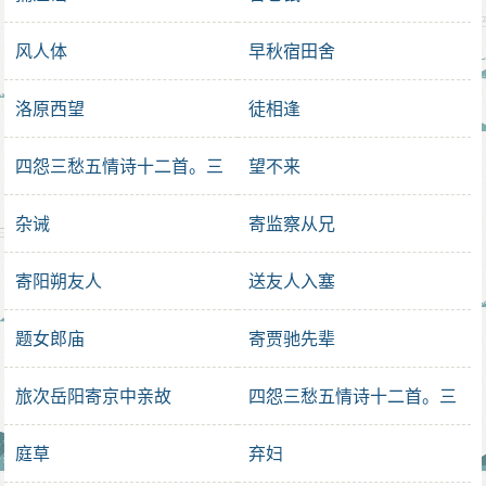
风人体
早秋宿田舍
洛原西望
徒相逢
四怨三愁五情诗十二首。三
望不来
怨
杂诫
寄监察从兄
寄阳朔友人
送友人入塞
题女郎庙
寄贾驰先辈
旅次岳阳寄京中亲故
四怨三愁五情诗十二首。三
愁
庭草
弃妇