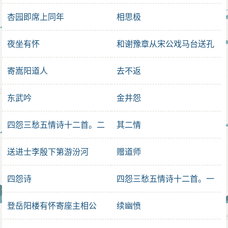
其一
杏园即席上同年
相思极
夜坐有怀
和谢豫章从宋公戏马台送孔
令谢病
寄嵩阳道人
去不返
东武吟
金井怨
四怨三愁五情诗十二首。二
其二情
愁
送进士李殷下第游汾河
赠道师
四怨诗
四怨三愁五情诗十二首。一
情
登岳阳楼有怀寄座主相公
续幽愤