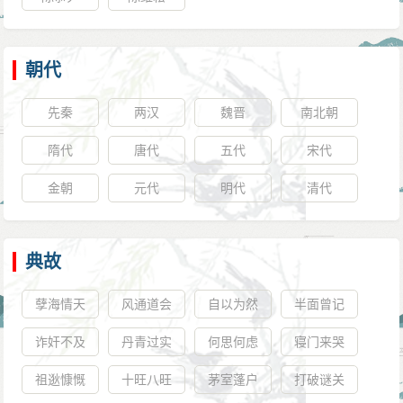
朝代
先秦
两汉
魏晋
南北朝
隋代
唐代
五代
宋代
金朝
元代
明代
清代
典故
孽海情天
风通道会
自以为然
半面曾记
诈奸不及
丹青过实
何思何虑
寝门来哭
祖逖慷慨
十旺八旺
茅室蓬户
打破谜关