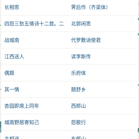
长相思
霁后作（齐梁体）
四怨三愁五情诗十二首。二
北郭闲思
情
战城南
代罗敷诮使君
江西送人
读李斯传
偶题
乐府体
其一情
题舒乡
杏园即席上同年
西郎山
城南野居寄知己
怨歌行
古相送
东郎山