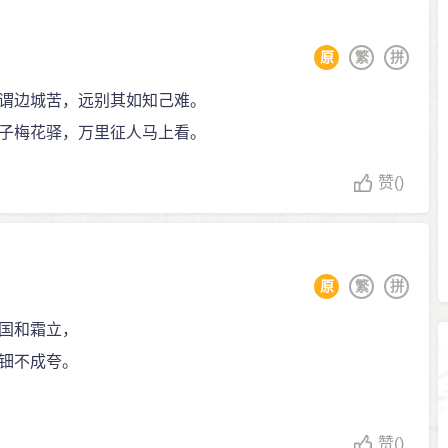
原
繁
拼
谓边城苦，远别其如知己难。
子梅花驿，万里征人马上看。
赞
()
原
繁
拼
国和霜立，
钿不成夸。
赞
()