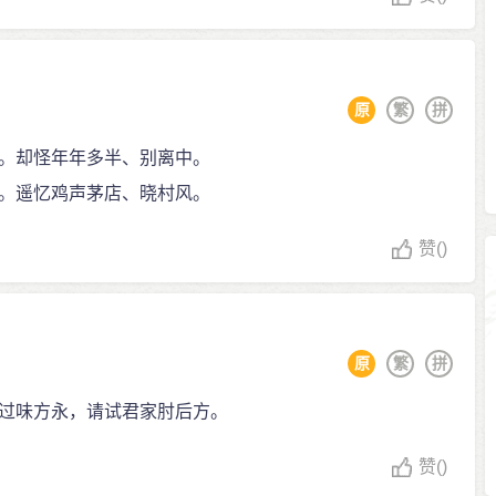
原
繁
拼
。却怪年年多半、别离中。
。遥忆鸡声茅店、晓村风。
赞
()
原
繁
拼
过味方永，请试君家肘后方。
赞
()