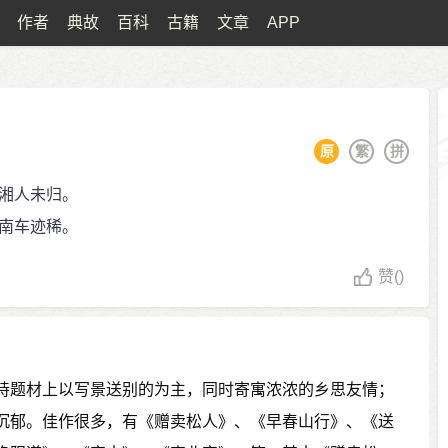
作者
典故
百科
古籍
文章
APP
原
繁
拼
湘人未归。
南车迹稀。
赞
()
诗题材上以写景送别的为主，同时寄寓浓浓的乡思友情；
沉郁。佳作很多，有《赠卖松人》、《早春山行》、《送