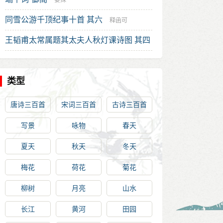
晏殊
同雪公游千顶纪事十首 其六
释函可
王韬甫太常属题其太夫人秋灯课诗图 其四
李希圣
类型
唐诗三百首
宋词三百首
古诗三百首
写景
咏物
春天
夏天
秋天
冬天
梅花
荷花
菊花
柳树
月亮
山水
长江
黄河
田园