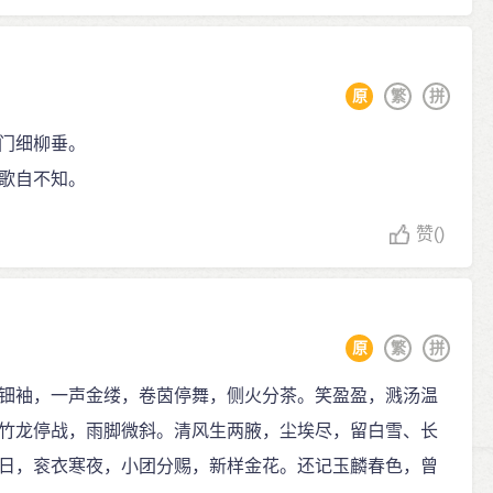
原
繁
拼
门细柳垂。
歌自不知。
赞
()
原
繁
拼
钿袖，一声金缕，卷茵停舞，侧火分茶。笑盈盈，溅汤温
竹龙停战，雨脚微斜。清风生两腋，尘埃尽，留白雪、长
日，衮衣寒夜，小团分赐，新样金花。还记玉麟春色，曾