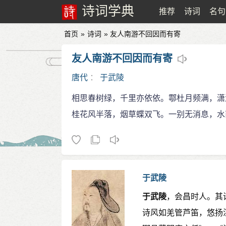
诗词学典
推荐
诗词
名句
首页
»
诗词
» 友人南游不回因而有寄
友人南游不回因而有寄
唐代
：
于武陵
相思春树绿，千里亦依依。鄠杜月频满，潇
桂花风半落，烟草蝶双飞。一别无消息，水
于武陵
于武陵
，会昌时人。其
诗风如羌管芦笛，悠扬