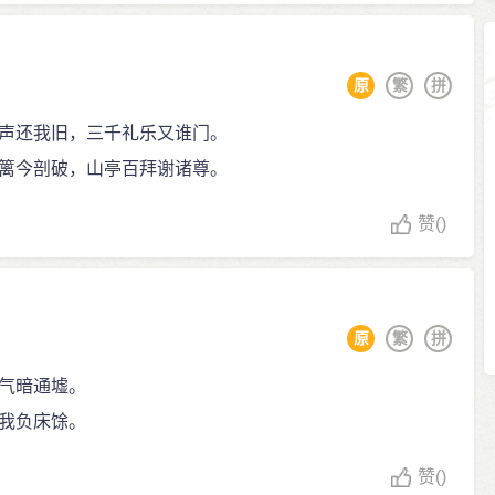
原
繁
拼
声还我旧，三千礼乐又谁门。
篱今剖破，山亭百拜谢诸尊。
赞
()
原
繁
拼
气暗通墟。
我负床馀。
赞
()