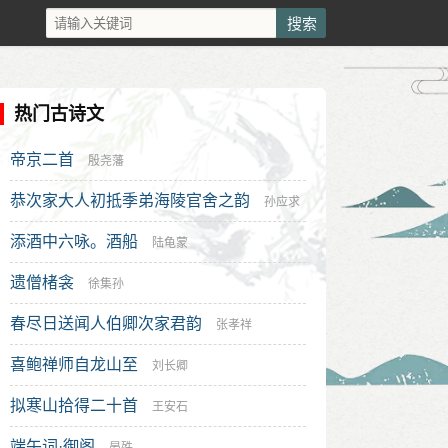
热门古诗文
帝京二首
殷尧藩
恭次家大人初抵季弟海陵官舍之韵
孙应求
添酒中六咏。酒船
陆龟蒙
遗僧楮衾
徐集孙
春尽日送闻人伯卿次家君韵
张孝祥
喜鲍禅师自龙山至
刘长卿
拟寒山拾得二十首
王安石
端午词·御阁