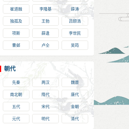
崔道融
李隆基
薛涛
独孤及
王勃
吕颐浩
项斯
薛逢
李世民
曹邺
卢仝
吴筠
朝代
先秦
两汉
魏晋
南北朝
隋代
唐代
五代
宋代
金朝
元代
明代
清代