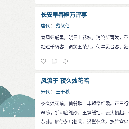
长安早春赠万评事
唐代
：
戴叔伦
春风归戚里，晓日上花枝。清管新莺发，重
经过千骑客，调笑五陵儿。何事灵台客，狂
风流子·夜久烛花暗
宋代
：
王千秋
夜久烛花暗，仙翁醉、丰颊缕红霞。正三行
翠碗，折印启缃纱。玉笋缓摇，云头初起，
黄芽。解使芝眉长秀，潘鬓休华。想竹宫异