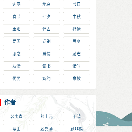
边塞
地名
节日
春节
七夕
中秋
重阳
怀古
抒情
爱国
送别
思乡
思念
爱情
励志
友情
读书
惜时
忧民
婉约
豪放
作者
裴夷直
郎士元
于鹄
寒山
殷尧藩
顾非熊