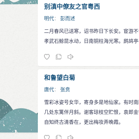
别滇中僚友之官粤西
明代
：
彭而述
二月春风已送寒，诏书昨日下长安。宦游不
孝武石鲸昆水动，日南铜柱海光寒。鹧鸪亭
和鲁望白菊
唐代
：
张贲
雪彩冰姿号女华，寄身多是地仙家。有时南
几处东篱伴月斜。谢客琼枝空贮恨，袁郎金
自知终古清香在，更出梅妆弄晚霞。