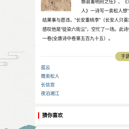
酂县董明府之任》、《
人》一诗写一卖松人想“
结果事与愿违，“长安重桃李”（长安人只
感叹他是“徒染六街尘”，空忙了一场。此
一卷(全唐诗中卷第五百九十五）。
于武
孤云
赠卖松人
长信宫
夜泊湘江
猜你喜欢