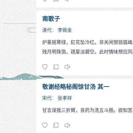
南歌子
清代
：
李佩金
炉篆摇寒绿，釭花坠冷红。非关闲恨锁眉峰
残月明珠箔，疏星淡碧空。此时情味想应同
敬谢经略秘阁馀甘汤 其一
宋代
：
张孝祥
甘言误我三折臂，良药为洗五斗肠。欲知苦