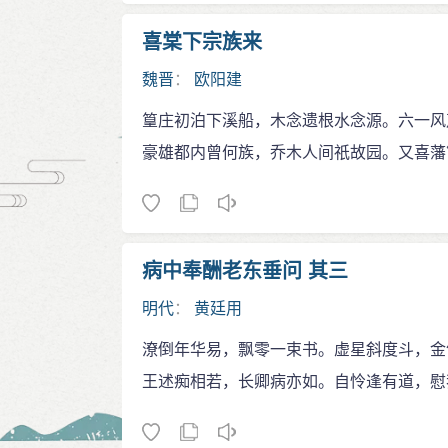
喜棠下宗族来
魏晋
：
欧阳建
篁庄初泊下溪船，木念遗根水念源。六一风
豪雄都内曾何族，乔木人间祇故园。又喜藩
病中奉酬老东垂问 其三
明代
：
黄廷用
潦倒年华易，飘零一束书。虚星斜度斗，金
王述痴相若，长卿病亦如。自怜逢有道，慰