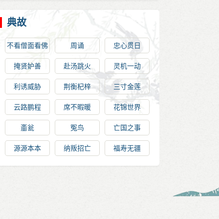
典故
不看僧面看佛
周诵
忠心贯日
面
掩贤妒善
赴汤跳火
灵机一动
利诱威胁
荆衡杞梓
三寸金莲
云路鹏程
席不暇暖
花锦世界
齑瓮
冤鸟
亡国之事
源源本本
纳叛招亡
福寿无疆