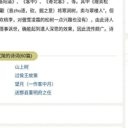
洛阳道》、《客中》、《寄北客》、等。其中《赠卖松
劚（音zhu逐，砍、掘之意）将寒涧树，卖与翠楼人”，但
喜欢桃李，对傲雪凌霜的松树一点兴趣也没有），由此诗人
诗借事讽世，确能起到遣人深思的效果，因此流传颇广。诗
陵的诗词(60篇)
山上树
过侯王故第
望月（一作客中月）
送酂县董明府之任