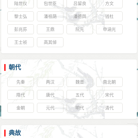
陆世仪
包世臣
吕留良
方文
黎士弘
潘祖荫
潘德舆
钱杜
彭兆荪
王鼎
阮元
申涵光
王士祯
高其倬
朝代
先秦
两汉
魏晋
南北朝
隋代
唐代
五代
宋代
金朝
元代
明代
清代
典故