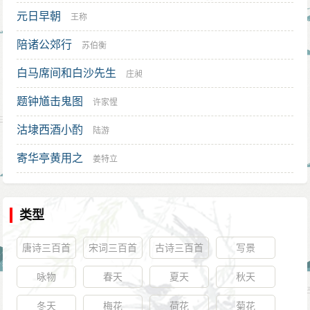
元日早朝
王称
陪诸公郊行
苏伯衡
白马席间和白沙先生
庄昶
题钟馗击鬼图
许家惺
沽埭西酒小酌
陆游
寄华亭黄用之
姜特立
类型
唐诗三百首
宋词三百首
古诗三百首
写景
咏物
春天
夏天
秋天
冬天
梅花
荷花
菊花