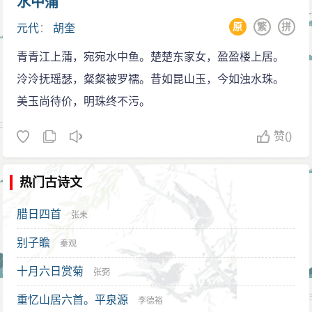
水中蒲
原
繁
拼
元代
：
胡奎
青青江上蒲，宛宛水中鱼。楚楚东家女，盈盈楼上居。
泠泠抚瑶瑟，粲粲被罗襦。昔如昆山玉，今如浊水珠。
美玉尚待价，明珠终不污。
赞
()
热门古诗文
腊日四首
张耒
别子瞻
秦观
十月六日赏菊
张弼
重忆山居六首。平泉源
李德裕