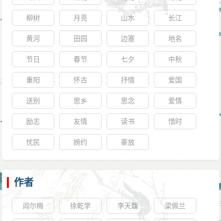
柳树
月亮
山水
长江
黄河
田园
边塞
地名
节日
春节
七夕
中秋
重阳
怀古
抒情
爱国
送别
思乡
思念
爱情
励志
友情
读书
惜时
忧民
婉约
豪放
作者
阎尔梅
徐乾学
李天馥
梁佩兰