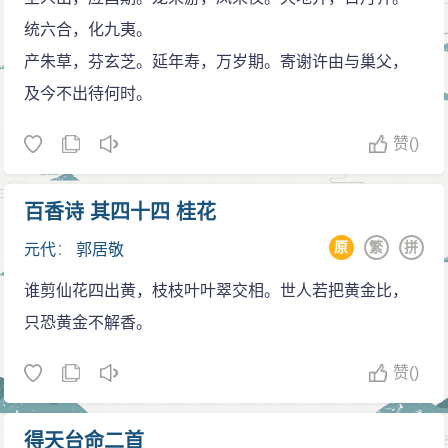
统六合，化九夷。
产朱草，芬玄芝。延年寿，万岁期。寄谢许由与巢父，
及今不出待何时。
赞
()
百香诗 其四十四 桂花
原
繁
拼
元代
：
郭居敬
谁剪仙花四出黄，枝枝叶叶翠交相。世人若把黄金比，
只恐黄金不解香。
赞
()
得天台命二首