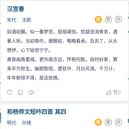
汉宫春
原
繁
拼
宋代
：
沈蔚
别酒初醒。似一番梦觉，屈指堪惊。犹疑送消寄息，遇
著人听。当初唤作，据眼前、略略看承。及去了，从头
想伊，心下始觉宁宁。
黄昏画角重城。更伤高念远，怀抱何胜。良时好景，算
来半为愁生。幽期暂阻，便就中、月白风清。千万计，
年年断除不得，是这些情。
赞
()
和杨师文短吟四首 其四
原
繁
拼
明代
：
孙绪