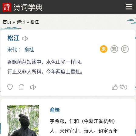
诗词学典
首页
»
诗词
» 松江
松江
原
繁
拼
宋代
：
俞桂
香飘菡萏短篷中，水色山光一样同。
行止又非人所料，今年两度上垂虹。
赞
()
俞桂
字希郄，仁和（今浙江省杭州）
人，宋代官吏、诗人。绍定五年