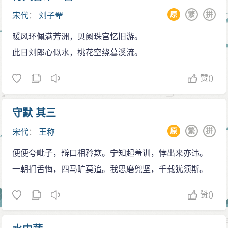
原
繁
拼
宋代
：
刘子翚
暖风环佩满芳洲，贝阙珠宫忆旧游。
此日刘郎心似水，桃花空绕暮溪流。
赞
()
守默 其三
原
繁
拼
宋代
：
王称
便便夸毗子，辩口相矜欺。宁知起羞训，悖出来亦违。
一朝扪舌悔，四马旷莫追。我思磨兜坚，千载犹须斯。
赞
()