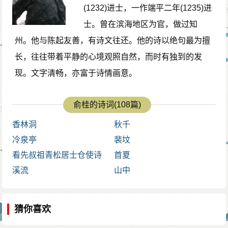
(1232)进士，一作端平二年(1235)进
士。曾在滨海地区为官，做过知
州。他与陈起友善，有诗文往还。他的诗以绝句最为擅
长，往往带着平静的心境观照自然，而时有独到的发
现。文字清畅，亦富于诗情画意。
俞桂的诗词(108篇)
香林洞
秋千
冷泉亭
裴坟
看先叔祖青松居士仓使诗
首夏
溪流
山中
猜你喜欢