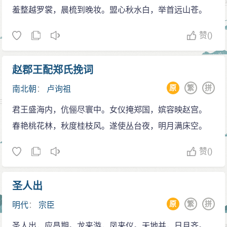
羞整越罗裳，晨梳到晚妆。盟心秋水白，举首远山苍。
赞
()
赵郡王配郑氏挽词
原
繁
拼
南北朝
：
卢询祖
君王盛海内，伉俪尽寰中。女仪掩郑国，嫔容映赵宫。
春艳桃花林，秋度桂枝风。遂使丛台夜，明月满床空。
赞
()
圣人出
原
繁
拼
明代
：
宗臣
圣人出，应昌期。龙来游，凤来仪。天地并，日月齐。