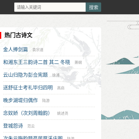
热门古诗文
金人捧剑篇
袁宗道
和湘东王三韵诗二首 其二 冬晓
萧纲
云山归隐为彭佥宪题
徐溥
送舒征士考礼毕归四明
高启
晚步湖堤归偶作
陆游
念奴娇（次刘周翰韵）
姚述尧
登城怨诗
范云
次朱元晦韵题严居厚溪庄图