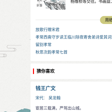
杨维桢等交往。书画益
周砥
放歌行赠宋君
孝常西斋守岁读王临川除夜寄舍弟诗爱其词
因用其韵各赋一首
留别孝常
秋思次韵孝常七首
猜你喜欢
钱王广文
宋代
：
吴龙翰
宦居三载满，严驾出山城。