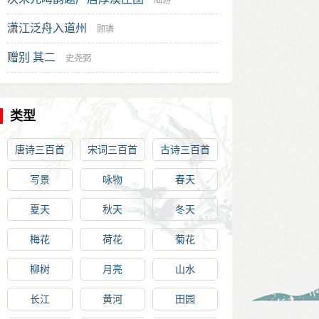
陆游
潇江泛舟入道州
顾璘
赠别 其二
史尧弼
类型
唐诗三百首
宋词三百首
古诗三百首
写景
咏物
春天
夏天
秋天
冬天
梅花
荷花
菊花
柳树
月亮
山水
长江
黄河
田园