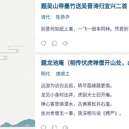
题吴山带墨竹送吴晋涛归宜兴二首
清代
：
陈恭尹
别意何如纸上禽，一飞一宿本同林。凭君折
题龙池庵（相传伏虎禅僧开山处，
明代
：
唐顺之
远游为访白云岩，转尽孤峰路更南。
龙见小身时出井，虎驯大士旧开庵。
禅心客思俱潭水，古佛寒松共石龛。
坐对老僧无一事，夜深相与说《楞严》。