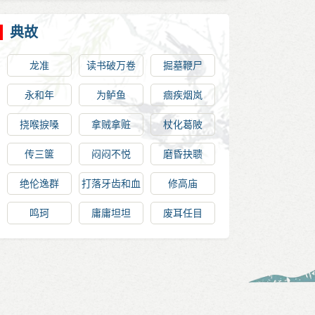
典故
龙准
读书破万卷
掘墓鞭尸
永和年
为鲈鱼
痼疾烟岚
挠喉捩嗓
拿贼拿赃
杖化葛陂
传三箧
闷闷不悦
磨昏抉聩
绝伦逸群
打落牙齿和血
修高庙
吞
鸣珂
庸庸坦坦
废耳任目