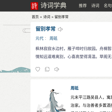
诗词学典
推荐
诗词
名句
首页
»
诗词
» 留别孝常
留别孝常
元代
：
周砥
枫林寂寂水边村，雁子啼时归故园。舟楫暂
情知远道难离别，心喜高堂得凊温。草阁无
周砥
元末平江路吴县人，寓
治家。与治善者多置酒