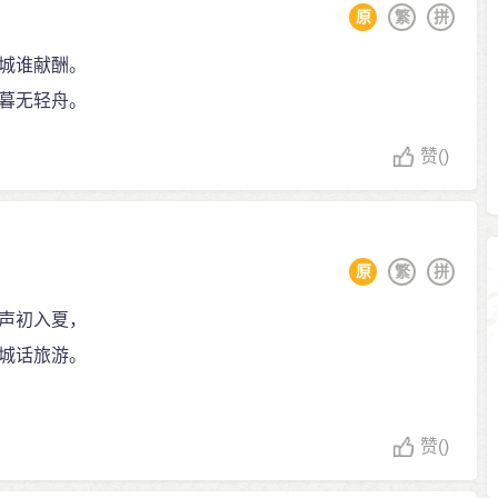
原
繁
拼
城谁献酬。
暮无轻舟。
赞
()
原
繁
拼
声初入夏，
城话旅游。
赞
()