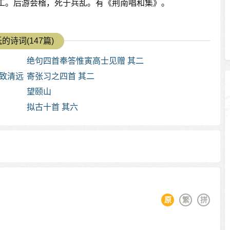
工。后游会稽，死于兵乱。有《荆南唱和集》。
的诗词(147篇)
绝句四首奉答惟寅高士见赠 其二
致清远
寄张习之四首 其二
望颐山
拟古十首 其六
原
繁
拼