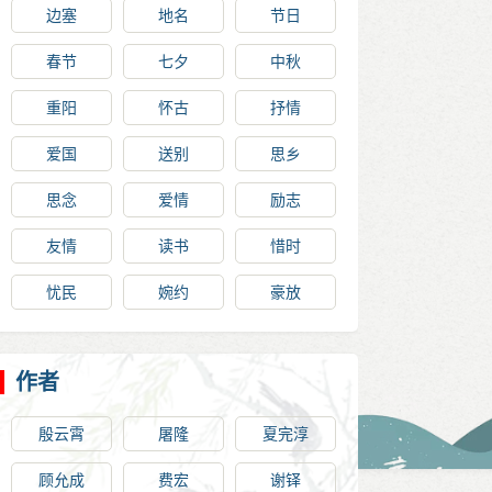
边塞
地名
节日
春节
七夕
中秋
重阳
怀古
抒情
爱国
送别
思乡
思念
爱情
励志
友情
读书
惜时
忧民
婉约
豪放
作者
殷云霄
屠隆
夏完淳
顾允成
费宏
谢铎