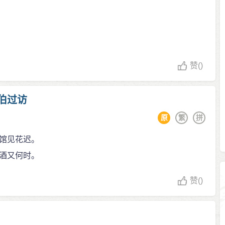
赞
()
伯过访
原
繁
拼
馆见花迟。
酒又何时。
赞
()