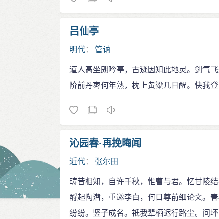
吕仙亭
明代
：
管讷
道人高坐朗吟亭，古迹因知此地灵。剑气飞
阶前丹枣何年熟，枕上黄粱几日醒。快我登
沁园春·再挽晦闻
近代
：
张尔田
畴昔相知，自许千秋，惟曹与君。忆甘陵结
酹起陶潜，重邀李白，何日尊前细论文。春
纷纷。竖子成名。祗我辈栖迟行路尘。问坏