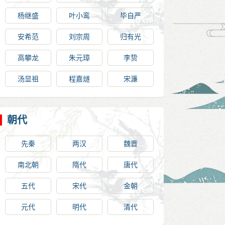
杨继盛
叶小鸾
毕自严
安希范
刘宗周
归有光
高攀龙
朱元璋
李贽
汤显祖
程嘉燧
宋濂
朝代
先秦
两汉
魏晋
南北朝
隋代
唐代
五代
宋代
金朝
元代
明代
清代