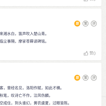
原
繁
拼
来湘水白，笛声吹入楚山青。
临尘事隔，摩挲苍藓读碑铭。
赞
()
原
繁
拼
客，曾经名见，洛阳作赋，如此才横。
秋笔，叹诗亡不作，泣凤伤麟。
空成住，到头谁幻，黄农虞夏，过眼皆陈。