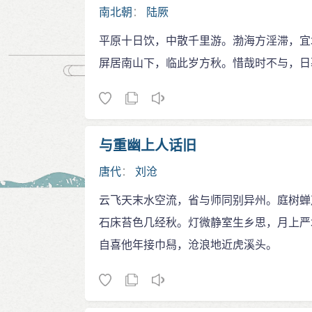
南北朝
：
陆厥
平原十日饮，中散千里游。渤海方淫滞，宜
屏居南山下，临此岁方秋。惜哉时不与，日
与重幽上人话旧
唐代
：
刘沧
云飞天末水空流，省与师同别异州。庭树蝉
石床苔色几经秋。灯微静室生乡思，月上严
自喜他年接巾舄，沧浪地近虎溪头。