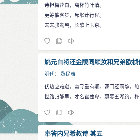
诗担梅花白，离杯竹叶清。
更筹催客梦，斥堠计行程。
去去骖鸾鹤，长歌上玉京。
姚元白将还金陵同顾汝和兄弟欧桢
明代
：
黎民表
伏热应难避，幽寻重有期。蓬门经雨静，旅
世路归能早，才名宦独卑。飘零五湖约，杯
奉答内兄希叔诗 其五