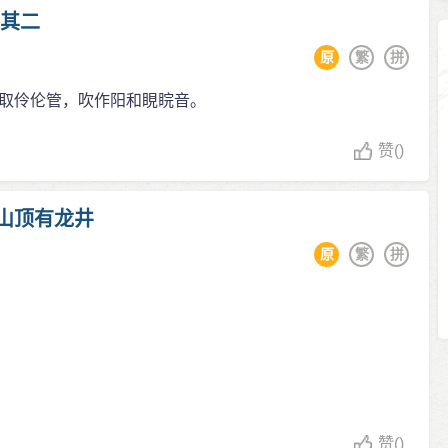
 其二
原
繁
拼
取伶伦管，吹作阳和睍睆音。
赞
()
山顶有龙井
原
繁
拼
赞
()