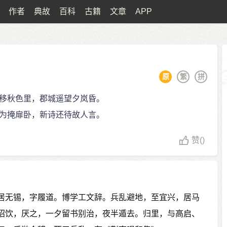
作者
典故
百科
古籍
文章
APP
原
繁
拼
移秋色里，郡城遥望夕岚昏。
为掩扉卧，新诗还待故人言。
赞
()
居无锡，字履道。博学工文辞。兵乱避地，至宜兴，居马
招饮，厌之，一夕留书别治，夜半遁去。归里，与高启、