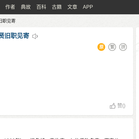
作者
典故
百科
古籍
文章
APP
旧职见寄
贤旧职见寄
原
繁
拼
赞
()