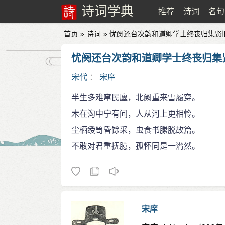
诗词学典
推荐
诗词
名句
首页
»
诗词
» 忧阕还台次韵和道卿学士终丧归集贤
忧阕还台次韵和道卿学士终丧归集
宋代
：
宋庠
半生多难窜民廛，北阙重来雪履穿。
木在沟中宁有间，人从河上更相怜。
尘栖绶笥昏馀采，虫食书縢脱故篇。
不敢对君重抚臆，孤怀同是一潸然。
宋庠