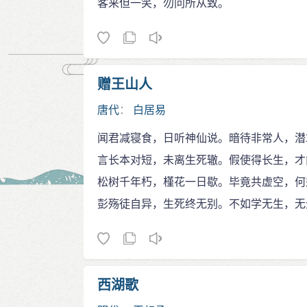
客来但一笑，勿问所从致。
赠王山人
唐代
：
白居易
闻君减寝食，日听神仙说。暗待非常人，潜
言长本对短，未离生死辙。假使得长生，才
松树千年朽，槿花一日歇。毕竟共虚空，何
彭殇徒自异，生死终无别。不如学无生，无
西湖歌