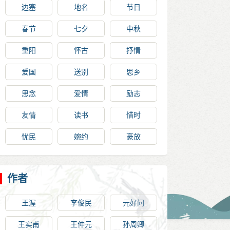
边塞
地名
节日
春节
七夕
中秋
重阳
怀古
抒情
爱国
送别
思乡
思念
爱情
励志
友情
读书
惜时
忧民
婉约
豪放
作者
王渥
李俊民
元好问
王实甫
王仲元
孙周卿