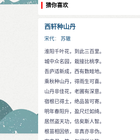
猜你喜欢
西轩种山丹
宋代
：
苏辙
淮阳千叶花，到此三百里。
城中众名园，栽接比桃李。
吾庐适新成，西有数畦地。
乘秋种山丹，得雨生可喜。
山丹非佳花，老圃有深意。
宿根已得土，绝品皆可寄。
明年春阳升，盈尺烂如绮。
居然盗天功，信矣斯人智。
根苗相因依，非真亦非伪。