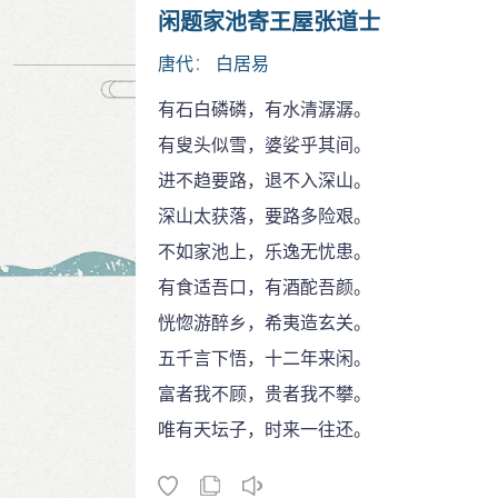
闲题家池寄王屋张道士
唐代
：
白居易
有石白磷磷，有水清潺潺。
有叟头似雪，婆娑乎其间。
进不趋要路，退不入深山。
深山太获落，要路多险艰。
不如家池上，乐逸无忧患。
有食适吾口，有酒酡吾颜。
恍惚游醉乡，希夷造玄关。
五千言下悟，十二年来闲。
富者我不顾，贵者我不攀。
唯有天坛子，时来一往还。