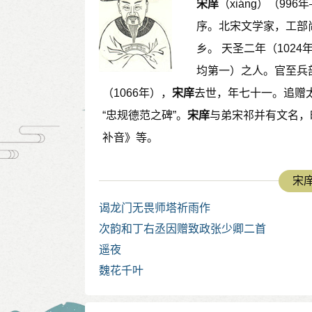
宋庠
（xiáng）（9
序。北宋文学家，工部
乡。 天圣二年（1024
均第一）之人。官至兵
（1066年），
宋庠
去世，年七十一。追赠
“忠规德范之碑”。
宋庠
与弟宋祁并有文名，
补音》等。
宋庠
谒龙门无畏师塔祈雨作
次韵和丁右丞因赠致政张少卿二首
遥夜
魏花千叶