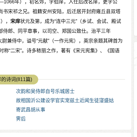
96年—1066年），初名郊，字伯庠，入仕后改名庠，更字公
尚书宋祁之兄。祖籍安州安陆，后迁居开封府雍丘县双塔
年），
宋庠
状元及第，成为“连中三元”（乡试、会试、殿试
部侍郎、同平章事，以司空、郑国公致仕。治平三年
太尉兼侍中，谥号“元献”（一作元宪），英宗亲题其碑首为
时称“二宋”。诗多秾丽之作，著有《宋元宪集》、《国语
的诗词(811篇)
次韵和吴侍郎自号乐城居士
故相国沂公建设学官实宠兹土近闻生徒寖盛姑
寄武昌胡从事
霁后