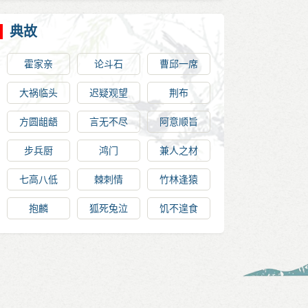
典故
霍家亲
论斗石
曹邱一席
大祸临头
迟疑观望
荆布
方圆龃龉
言无不尽
阿意顺旨
步兵厨
鸿门
兼人之材
七高八低
棘刺情
竹林逢猿
抱麟
狐死兔泣
饥不遑食