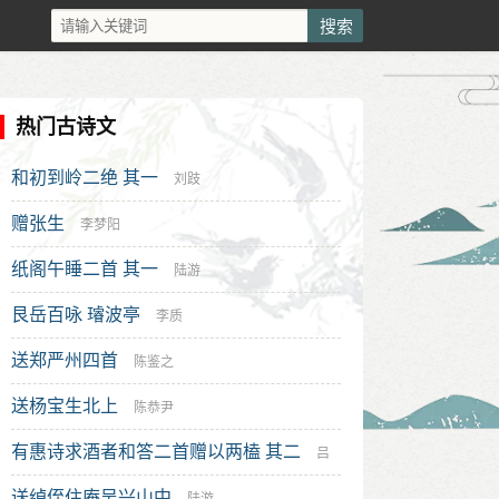
热门古诗文
和初到岭二绝 其一
刘跂
赠张生
李梦阳
纸阁午睡二首 其一
陆游
艮岳百咏 璿波亭
李质
送郑严州四首
陈鉴之
送杨宝生北上
陈恭尹
有惠诗求酒者和答二首赠以两榼 其二
吕
送绰侄住庵吴兴山中