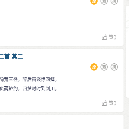
原
繁
拼
赞
()
二首 其二
原
繁
拼
隐荒三径，醉后高谈惊四筵。
负莼鲈约，归梦时时到剡川。
赞
()
）