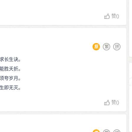
赞
()
原
繁
拼
求长生诀。
能胜夭折。
须夸岁月。
生即无灭。
赞
()