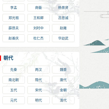
李孟
商衟
杨景贤
郑光祖
王和卿
吕思诚
薛昂夫
刘时中
赵雍
赵善庆
杜仁杰
华幼武
朝代
先秦
两汉
魏晋
南北朝
隋代
唐代
五代
宋代
金朝
元代
明代
清代