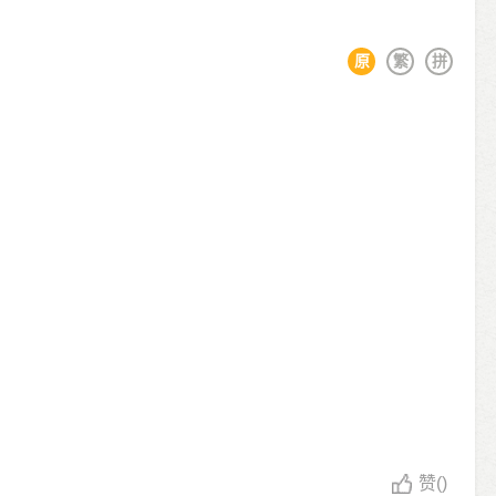
原
繁
拼
赞
()