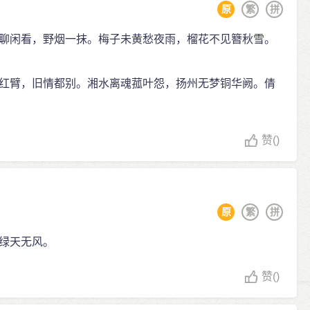
原
繁
拼
聊闲看，野烟一抹。梅子未黄愁夜雨，榴花不见簪秋雪。
红臂，旧情都别。湘水离魂菰叶怨，扬州无梦铜华阙。倩
赞
()
原
繁
拼
绿天无风。
赞
()