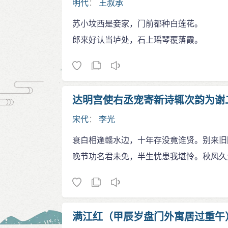
明代
：
王叔承
苏小坟西是妾家，门前都种白莲花。
郎来好认当垆处，石上瑶琴覆落霞。
达明宫使右丞宠寄新诗辄次韵为谢
宋代
：
李光
衰白相逢赣水边，十年存没竟谁贤。别来旧
晚节功名君未免，半生忧患我堪怜。秋风久
满江红（甲辰岁盘门外寓居过重午