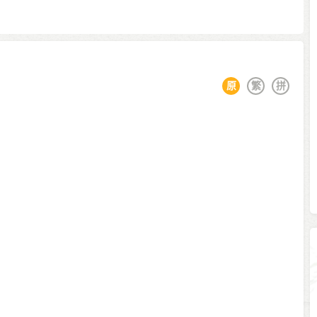
原
繁
拼