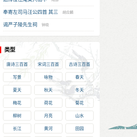
陶
陆游
奉寄左司马汪公四首 其三
胡应麟
谒严子陵先生祠
钟晓
类型
唐诗三百首
宋词三百首
古诗三百首
写景
咏物
春天
夏天
秋天
冬天
梅花
荷花
菊花
柳树
月亮
山水
长江
黄河
田园