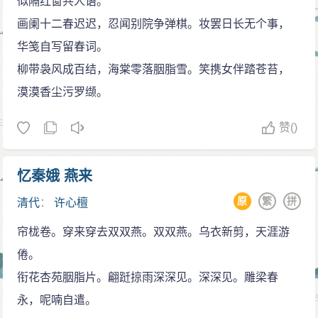
似隔红窗共人语。
画阑十二春迟迟，忍闻别院争弹棋。妆罢日长无个事，
华笺自写留春词。
柳带袅风成百结，海棠零落胭脂雪。笑携女伴踏苍苔，
漠漠香尘污罗缬。
赞
()
忆秦娥 燕来
原
繁
拼
清代
：
许心檀
帘栊卷。穿来穿去双双燕。双双燕。乌衣新剪，天涯游
倦。
衔花杏苑胭脂片。翩跹掠雨深深见。深深见。雕梁春
永，呢喃自遣。