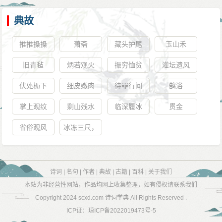
典故
推推搡搡
萧斋
藏头护尾
玉山禾
旧青毡
炳若观火
振穷恤贫
灌坛遗风
伏处枥下
细皮嫩肉
待罪行间
鹄浴
掌上观纹
剩山残水
临深履冰
贯金
省俗观风
冰冻三尺，
非一日之寒
诗词
|
名句
|
作者
|
典故
|
古籍
|
百科
|
关于我们
本站为非经营性网站，作品均网上收集整理，如有侵权请联系我们
Copyright 2024
scxd.com 诗词学典
All Rights Reserved .
ICP证：
琼ICP备2022019473号-5