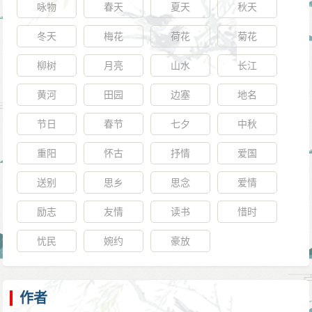
咏物
春天
夏天
秋天
冬天
梅花
荷花
菊花
柳树
月亮
山水
长江
黄河
田园
边塞
地名
节日
春节
七夕
中秋
重阳
怀古
抒情
爱国
送别
思乡
思念
爱情
励志
友情
读书
惜时
忧民
婉约
豪放
作者