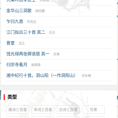
何景明
金华山三洞歌
胡应麟
乍归九首
刘克庄
江门拟白三十首 其二
石沆
晋室
沈辽
饯光禄两张卿退居 其一
吕溱
归宗寺看月
易顺鼎
湘中纪行十首。洞山阳（一作洞阳山）
刘长卿
类型
唐诗三百首
宋词三百首
古诗三百首
写景