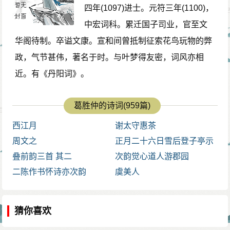
四年(1097)进士。元符三年(1100)，
中宏词科。累迁国子司业，官至文
华阁待制。卒谥文康。宣和间曾抵制征索花鸟玩物的弊
政，气节甚伟，著名于时。与叶梦得友密，词风亦相
近。有《丹阳词》。
葛胜仲的诗词(959篇)
西江月
谢太守惠茶
周文之
正月二十六日雪后登子亭示
叠前韵三首 其二
道祖
次韵觉心道人游郡园
二陈作书怀诗亦次韵
虞美人
猜你喜欢