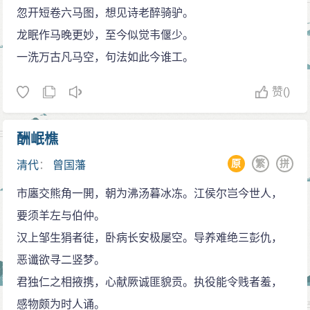
忽开短卷六马图，想见诗老醉骑驴。
龙眠作马晚更妙，至今似觉韦偃少。
一洗万古凡马空，句法如此今谁工。
赞
()
酬岷樵
原
繁
拼
清代
：
曾国藩
市廛交熊角一閧，朝为沸汤暮冰冻。江侯尔岂今世人，
要须羊左与伯仲。
汉上邹生狷者徒，卧病长安极屡空。导养难绝三彭仇，
恶谶欲寻二竖梦。
君独仁之相掖携，心献厥诚匪貌贡。执役能令贱者羞，
感物颇为时人诵。