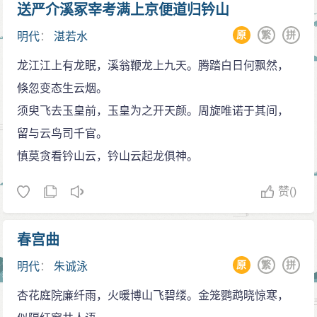
送严介溪冢宰考满上京便道归钤山
原
繁
拼
明代
：
湛若水
龙江江上有龙眠，溪翁鞭龙上九天。腾踏白日何飘然，
倏忽变态生云烟。
须臾飞去玉皇前，玉皇为之开天颜。周旋唯诺于其间，
留与云鸟司千官。
慎莫贪看钤山云，钤山云起龙俱神。
赞
()
春宫曲
原
繁
拼
明代
：
朱诚泳
杏花庭院廉纤雨，火暖博山飞碧缕。金笼鹦鹉晓惊寒，