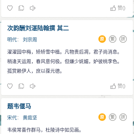
赞
()
次韵酬刘湛陆翰撰 其二
原
繁
拼
明代
：
刘宗周
濯濯园中梅，矫矫雪中植。凡物贵后凋，君子尚消息。
稍逢天运周，春风意何极。但嫌少妩媚，妒彼桃李色。
孤赏赖伊人，庶以葆元德。
赞
()
题韦偃马
原
繁
拼
宋代
：
黄庭坚
韦侯常喜作群马，杜陵诗中如见画。