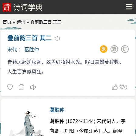
诗词学典
首页
»
诗词
» 叠前韵三首 其二
叠前韵三首 其二
原
繁
拼
宋代
：
葛胜仲
青蘋风起递秋香，翠盖红妆衬水光。暇日跻攀莫辞数，
人生百岁似风狂。
赞
()
葛胜仲
葛胜仲
(1072～1144) 宋代词人，字
鲁卿，丹阳（今属江苏）人。绍圣