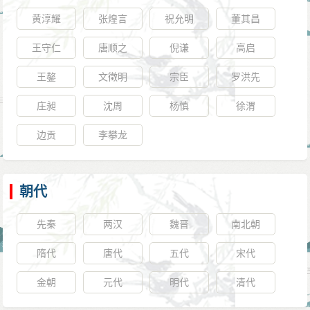
黄淳耀
张煌言
祝允明
董其昌
王守仁
唐顺之
倪谦
高启
王鏊
文徵明
宗臣
罗洪先
庄昶
沈周
杨慎
徐渭
边贡
李攀龙
朝代
先秦
两汉
魏晋
南北朝
隋代
唐代
五代
宋代
金朝
元代
明代
清代