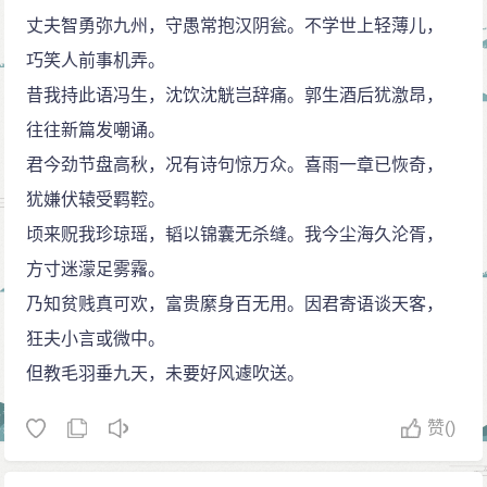
丈夫智勇弥九州，守愚常抱汉阴瓮。不学世上轻薄儿，
巧笑人前事机弄。
昔我持此语冯生，沈饮沈觥岂辞痛。郭生酒后犹激昂，
往往新篇发嘲诵。
君今劲节盘高秋，况有诗句惊万众。喜雨一章已恢奇，
犹嫌伏辕受羁鞚。
顷来贶我珍琼瑶，韬以锦囊无杀缝。我今尘海久沦胥，
方寸迷濛足雾霿。
乃知贫贱真可欢，富贵縻身百无用。因君寄语谈天客，
狂夫小言或微中。
但教毛羽垂九天，未要好风遽吹送。
赞
()