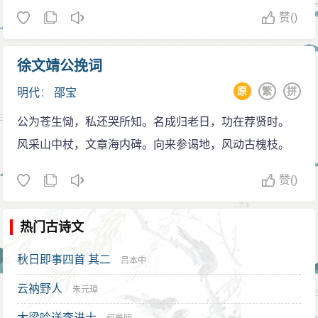
赞
()
徐文靖公挽词
原
繁
拼
明代
：
邵宝
公为苍生恸，私还哭所知。名成归老日，功在荐贤时。
风采山中杖，文章海内碑。向来参谒地，风动古槐枝。
赞
()
热门古诗文
秋日即事四首 其二
吕本中
云衲野人
朱元璋
大梁吟送李进士