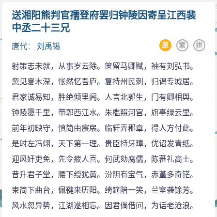
送湘阳熊判官孺登府罢归钟陵因寄呈江西裴
中丞二十三兄
原
繁
拼
唐代
：
刘禹锡
射策志未就，从事岁云除。箧留马卿赋，袖有刘弘书。
忽见夏木深，怅然忆吾庐。复持州民刺，归谒专城居。
君家诚易知，胜绝倾里闾。人言北郭生，门有卿相舆。
钟陵霭千里，带郭西江水。朱槛照河宫，旗亭绿云里。
前年初缺守，慎简由宸扆。临轩弄郡章，得人方付此。
是时左冯翊，天下第一理。贵臣持牙璋，优诏发青纸。
迎风奸吏免，先令疲人喜。何武劾腐儒，陈蕃礼高士。
昔升君子堂，腰下绶犹黄。汾阴有宝气，赤堇多奇铓。
束简下曲台，佩鞬来历阳。绮筵陪一笑，兰室袭馀芳。
风水忽异势，江湖遂相忘。因君倘借问，为话老沧浪。