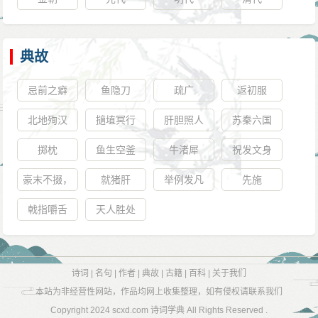
典故
忌前之癖
鱼隐刀
疏广
返初服
北地殉汉
擿埴冥行
肝胆照人
苏秦六国
掷枕
鱼生空釜
牛渚犀
祝发文身
豪末不掇，
就猪肝
举例发凡
先施
将成斧柯
戟指嚼舌
天人胜处
诗词
|
名句
|
作者
|
典故
|
古籍
|
百科
|
关于我们
本站为非经营性网站，作品均网上收集整理，如有侵权请联系我们
Copyright 2024
scxd.com 诗词学典
All Rights Reserved .