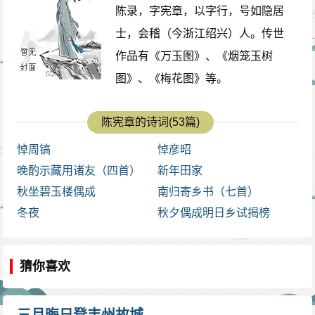
陈录，字宪章，以字行，号如隐居
士，会稽（今浙江绍兴）人。传世
作品有《万玉图》、《烟笼玉树
图》、《梅花图》等。
陈宪章的诗词(53篇)
悼周镐
悼彦昭
晚酌示藏用诸友（四首）
新年田家
秋坐碧玉楼偶成
南归寄乡书（七首）
冬夜
秋夕偶成明日乡试揭榜
猜你喜欢