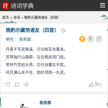
诗词学典
首页
»
诗词
» 晚酌示藏用诸友（四首）
晚酌示藏用诸友（四首）
原
繁
拼
明代
：
陈宪章
丹青不写武陵溪，只记桃花也著迷。
芳草独行山路僻，白云相送洞门低。
笑呼竹笠前头拜，交付诗囊右手提。
风月满山关不住，他时须用一丸泥。
赞
()
陈宪章