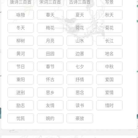
唐诗三百首
宋词三百首
古诗三百首
写景
咏物
春天
夏天
秋天
冬天
梅花
荷花
菊花
柳树
月亮
山水
长江
黄河
田园
边塞
地名
节日
春节
七夕
中秋
重阳
怀古
抒情
爱国
送别
思乡
思念
爱情
励志
友情
读书
惜时
忧民
婉约
豪放