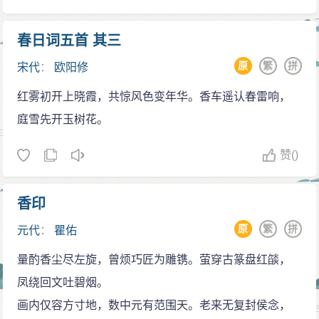
春日词五首 其三
原
繁
拼
宋代
：
欧阳修
红雾初开上晓霞，共惊风色变年华。香车遥认春雷响，
庭雪先开玉树花。
赞
()
香印
原
繁
拼
元代
：
瞿佑
量酌香尘尽左旋，曾烦巧匠为雕镌。萤穿古篆盘红燄，
凤绕回文吐碧烟。
画内仅容方寸地，数中元有范围天。老来无复封侯念，