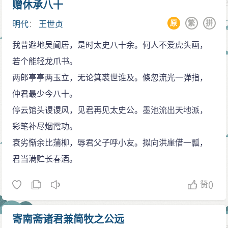
赠休承八十
原
繁
拼
明代
：
王世贞
我昔避地吴阊居，是时太史八十余。何人不爱虎头画，
若个能轻龙爪书。
两郎亭亭两玉立，无论箕裘世谁及。倏忽流光一弹指，
仲君最少今八十。
停云馆头谡谡风，见君再见太史公。墨池流出天地派，
彩笔补尽烟霞功。
衰劣惭余比蒲柳，辱君父子呼小友。拟向洪崖借一瓢，
君当满贮长春酒。
赞
()
寄南斋诸君兼简牧之公远