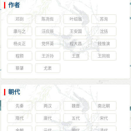
作者
邓剡
陈尧佐
叶绍翁
苏洵
康与之
汪应辰
王安国
沈括
杨炎正
党怀英
程大昌
钱惟演
程颢
王沂孙
王遂
王同祖
蔡肇
尤袤
朝代
先秦
两汉
魏晋
南北朝
隋代
唐代
五代
宋代
金朝
元代
明代
清代