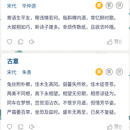
原
繁
拼
宋代
：
毕仲游
寄语生平友，暌违情若何。每斟樽内酒，常忆醉时歌。
大赋相如巧，新诗子建多。幸烦传数纸，且欲恣吟哦。
赞
()
古意
原
繁
拼
宋代
：
朱熹
兔丝附朴樕，佳木生高冈。弱蔓失所依，佳木徒苍苍。
两美不同根，高下永相望。相望无穷期，相思谅徒为。
同车在梦想，忽觉泪沾衣。不恨岁月遒，但惜芳华姿。
严霜萎百草，坐恐及兹时。盛年无再至，已矣不复疑。
赞
()