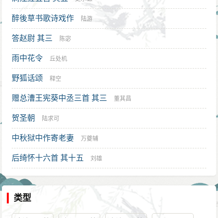
醉後草书歌诗戏作
陆游
答赵尉 其三
陈宓
雨中花令
丘处机
野狐话颂
释空
赠总漕王宪葵中丞三首 其三
董其昌
贺圣朝
陆求可
中秋狱中作寄老妻
万夔辅
后绮怀十六首 其十五
刘雄
类型