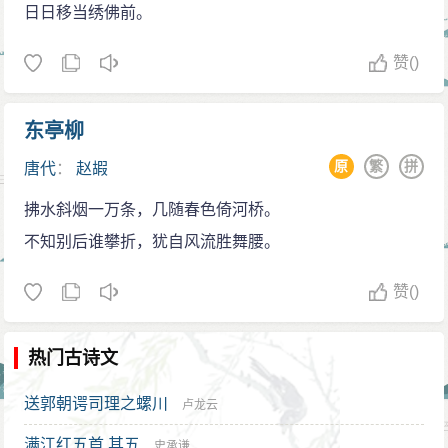
日日移当绣佛前。
赞
()
东亭柳
原
繁
拼
唐代
：
赵嘏
拂水斜烟一万条，几随春色倚河桥。
不知别后谁攀折，犹自风流胜舞腰。
赞
()
热门古诗文
送郭朝谔司理之螺川
卢龙云
满江红五首 其五
史承谦