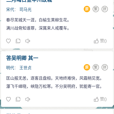
三月晦日登丰州故城
原
繁
拼
宋代
：
司马光
春尽芜城天一涯，白榆生荚柳生花。
满川战骨知谁罪，深属来人戒覆车。
赞
()
答吴明卿 其一
原
繁
拼
明代
：
王世贞
匡山报无恙，逐客且盘桓。天地终难快，风霜稍见宽。
瀑飞千嶂晓，峡隐万松寒。不分吴明府，犹能寄一官。
赞
()