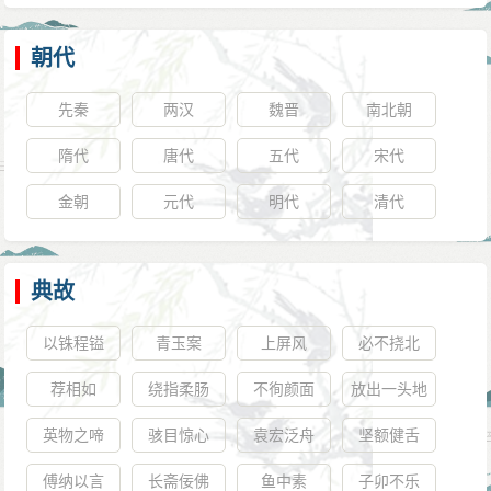
朝代
先秦
两汉
魏晋
南北朝
隋代
唐代
五代
宋代
金朝
元代
明代
清代
典故
以铢程镒
青玉案
上屏风
必不挠北
荐相如
绕指柔肠
不徇颜面
放出一头地
英物之啼
骇目惊心
袁宏泛舟
坚额健舌
傅纳以言
长斋佞佛
鱼中素
子卯不乐