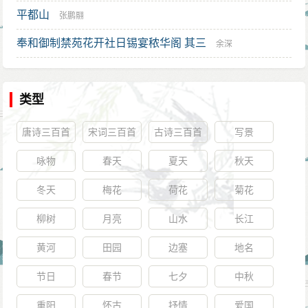
平都山
张鹏翮
奉和御制禁苑花开社日锡宴秾华阁 其三
余深
类型
唐诗三百首
宋词三百首
古诗三百首
写景
咏物
春天
夏天
秋天
冬天
梅花
荷花
菊花
柳树
月亮
山水
长江
黄河
田园
边塞
地名
节日
春节
七夕
中秋
重阳
怀古
抒情
爱国