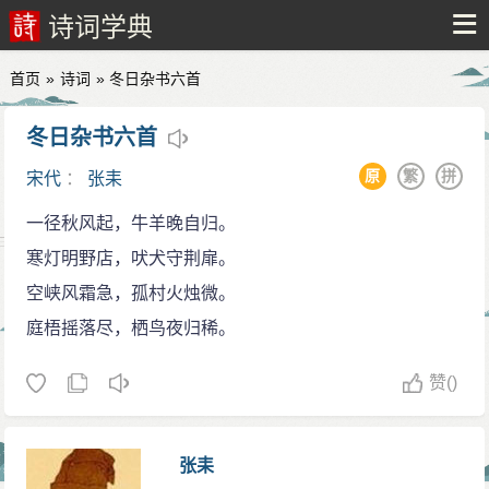
诗词学典
首页
»
诗词
» 冬日杂书六首
冬日杂书六首
原
繁
拼
宋代
：
张耒
一径秋风起，牛羊晚自归。
寒灯明野店，吠犬守荆扉。
空峡风霜急，孤村火烛微。
庭梧摇落尽，栖鸟夜归稀。
赞
()
张耒