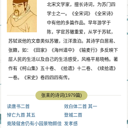
北宋文学家，擅长诗词，为苏门四
学士之一。《全宋词》《全宋诗》
中有他的多篇作品。早年游学于
陈，学官苏辙重爱，从学于苏轼，
苏轼说他的文章类似苏辙，汪洋澹泊。其诗学白居易、
张籍，如：《田家》《海州道中》《输麦行》多反映下
层人民的生活以及自己的生活感受，风格平易晓畅。著
作有《柯山集》五十卷、《拾遗》十二卷、《续拾遗》
一卷。《宋史》卷四四四有传。
张耒的诗词(1979篇)
读唐书二首
效白体二首 其一
悼亡九首 其五
登城二首
竟陵僦舍仍有小园景物颇佳
发孝感