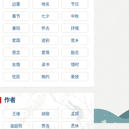
边塞
地名
节日
春节
七夕
中秋
重阳
怀古
抒情
爱国
送别
思乡
思念
爱情
励志
友情
读书
惜时
忧民
婉约
豪放
作者
王维
胡宿
孟郊
温庭筠
贾岛
贯休