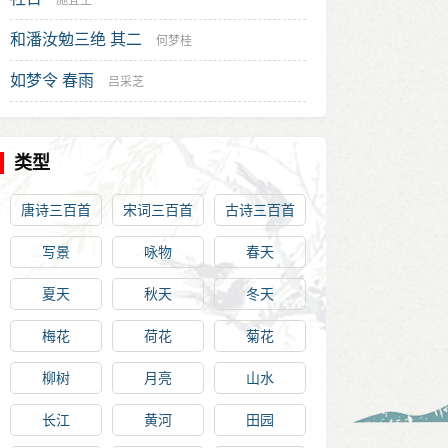
施宜生
和潘汝勉三绝 其二
何梦桂
如梦令 春雨
吕采芝
类型
唐诗三百首
宋词三百首
古诗三百首
写景
咏物
春天
夏天
秋天
冬天
梅花
荷花
菊花
柳树
月亮
山水
长江
黄河
田园