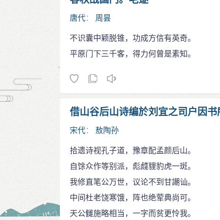
唐代
：
周昙
不识囊中颖脱锥，功成方信有英奇。
平原门下三千客，得力何曾是素知。
借山谷后山诗编於刘宜之司户因书
宋代
：
敖陶孙
拾遗诗视孔子道，豫章配孟颜后山。
自馀众作等别派，彪虥貍豹虎一斑。
我修直笔公万世，议论不到甘謿讪。
中间杜老饶寒饿，阵也绝荤典尚可。
天公雠施略相当，一字而贫更怜我。