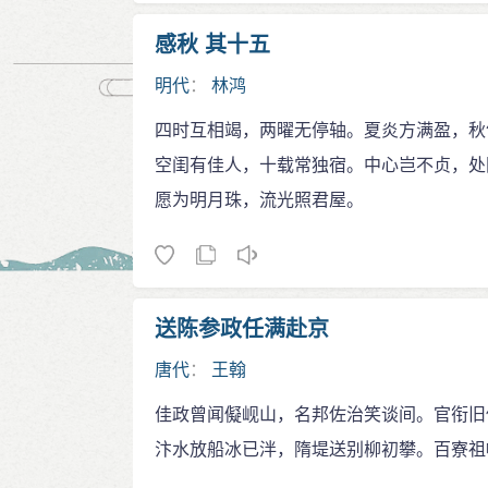
感秋 其十五
明代
：
林鸿
四时互相竭，两曜无停轴。夏炎方满盈，秋
空闺有佳人，十载常独宿。中心岂不贞，处
愿为明月珠，流光照君屋。
送陈参政任满赴京
唐代
：
王翰
佳政曾闻儗岘山，名邦佐治笑谈间。官衔旧
汴水放船冰已泮，隋堤送别柳初攀。百寮祖