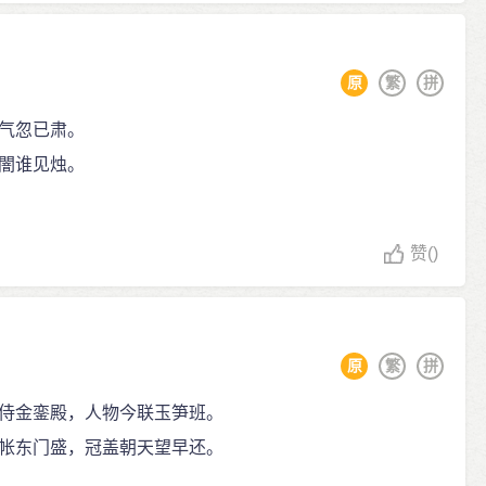
原
繁
拼
气忽已肃。
闇谁见烛。
赞
()
原
繁
拼
侍金銮殿，人物今联玉笋班。
帐东门盛，冠盖朝天望早还。