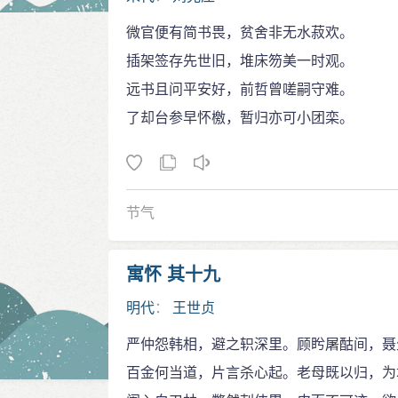
微官便有简书畏，贫舍非无水菽欢。
插架签存先世旧，堆床笏美一时观。
远书且问平安好，前哲曾嗟嗣守难。
了却台参早怀檄，暂归亦可小团栾。
节气
寓怀 其十九
明代
：
王世贞
严仲怨韩相，避之轵深里。顾盻屠酤间，聂
百金何当道，片言杀心起。老母既以归，为