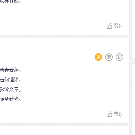
以存其姊。
赞
()
原
繁
拼
若春云翔。
石何铿锵。
影怜文章。
际圣廷光。
赞
()