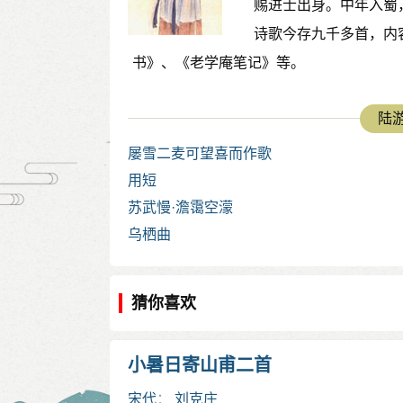
赐进士出身。中年入蜀
诗歌今存九千多首，内
书》、《老学庵笔记》等。
陆游
屡雪二麦可望喜而作歌
用短
苏武慢·澹霭空濛
乌栖曲
猜你喜欢
小暑日寄山甫二首
宋代
：
刘克庄