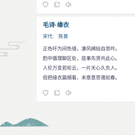
毛诗·缘衣
宋代
：
陈普
正色吁为间色侵，凄风絺綌自悲吟。
酌中循理聊区处，底事先贤共此心。
人伦万变若轮云，一片天心久负人。
但把缘衣篇细看，末章意思蔼如春。