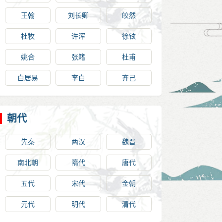
王翰
刘长卿
皎然
杜牧
许浑
徐铉
姚合
张籍
杜甫
白居易
李白
齐己
朝代
先秦
两汉
魏晋
南北朝
隋代
唐代
五代
宋代
金朝
元代
明代
清代