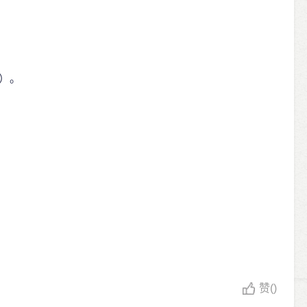
）。
赞
()