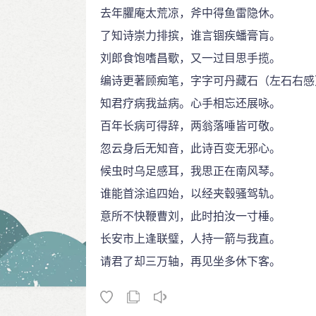
去年臞庵太荒凉，斧中得鱼雷隐休。
了知诗崇力排摈，谁言锢疾蟠膏肓。
刘郎食饱嗜昌歜，又一过目思手揽。
编诗更著顾痴笔，字字可丹藏石（左石右感
知君疗病我益病。心手相忘还展咏。
百年长病可得辞，两翁落唾皆可敬。
忽云身后无知音，此诗百变无邪心。
候虫时乌足感耳，我思正在南风琴。
谁能首涂追四始，以经夹毂骚驾轨。
意所不快鞭曹刘，此时拍汝一寸棰。
长安市上逢联璧，人持一箭与我直。
请君了却三万轴，再见坐多休下客。