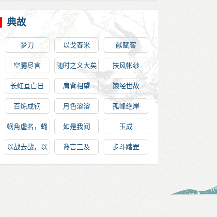
典故
梦刀
以戈舂米
献赋客
空臆尽言
随时之义大矣
扶风帐纱
哉
长虹亘白日
肩背相望
饱经世故
百炼成钢
月色溶溶
孤峰绝岸
蜗角虚名，蝇
如是我闻
玉成
头微利
以战去战，以
谗言三及
步斗踏罡
杀去杀