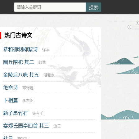
热门古诗文
恭和御制柳絮诗
徐本
圜丘陪祀 其二
郭棐
金陵后八咏 其五
湛若水
绝命诗
邓得遇
卜相篇
李东阳
题子昂竹石
许有壬
宴郑氏园亭四首 其三
边贡
社日