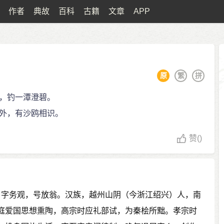
作者
典故
百科
古籍
文章
APP
原
繁
拼
，钓一潭澄碧。
外，有沙鸥相识。
赞
()
0），字务观，号放翁。汉族，越州山阴（今浙江绍兴）人，南
庭爱国思想熏陶，高宗时应礼部试，为秦桧所黜。孝宗时