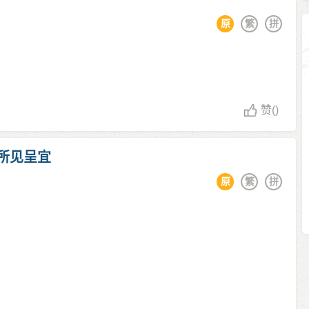
原
繁
拼
赞
()
所见呈宜
原
繁
拼