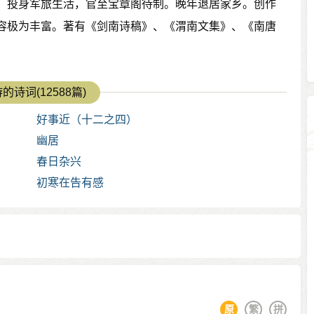
，投身军旅生活，官至宝章阁待制。晚年退居家乡。创作
容极为丰富。著有《剑南诗稿》、《渭南文集》、《南唐
的诗词(12588篇)
好事近（十二之四）
幽居
春日杂兴
初寒在告有感
原
繁
拼