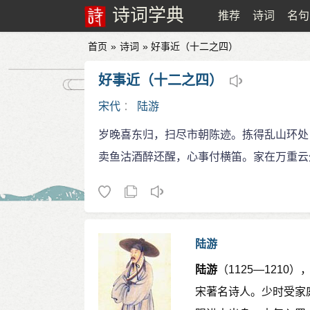
诗词学典
推荐
诗词
名句
首页
»
诗词
» 好事近（十二之四）
好事近（十二之四）
宋代
：
陆游
岁晚喜东归，扫尽市朝陈迹。拣得乱山环处
卖鱼沽酒醉还醒，心事付横笛。家在万重云
陆游
陆游
（1125—121
宋著名诗人。少时受家