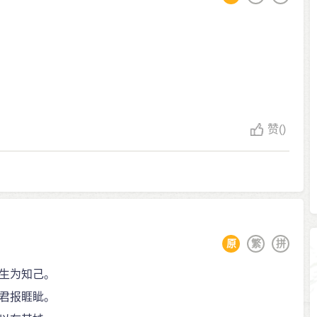
赞
()
原
繁
拼
生为知己。
君报睚眦。