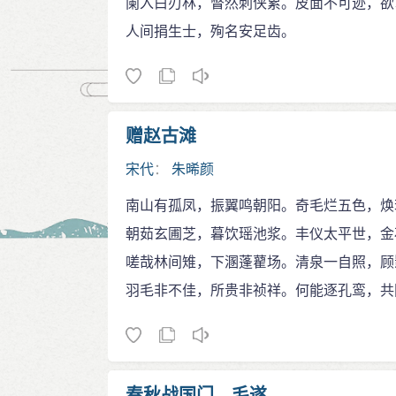
阑入白刃林，瞥然刺侠累。皮面不可迹，欲
人间捐生士，殉名安足齿。
赠赵古滩
宋代
：
朱晞颜
南山有孤凤，振翼鸣朝阳。奇毛烂五色，焕
朝茹玄圃芝，暮饮瑶池浆。丰仪太平世，金
嗟哉林间雉，下溷蓬藋场。清泉一自照，顾
羽毛非不佳，所贵非祯祥。何能逐孔鸾，共
春秋战国门。毛遂