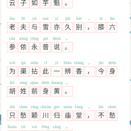
云
子
如
芋
魁
。
lǎo
fū
yǔ
xuě
yì
jiǔ
bié
，
xī
liù
老
夫
与
雪
亦
久
别
，
膝
六
cān
nóng
yǒng
pǔ
shuō
。
参
侬
永
普
说
。
wèi
qú
niān
cǐ
yī
biàn
xiāng
，
jīn
shēn
为
渠
拈
此
一
辨
香
，
今
身
hú
xìng
qián
shēn
huáng
。
胡
姓
前
身
黄
。
zhǐ
chóu
yǐng
chuān
guī
miào
táng
，
bù
chóu
只
愁
颖
川
归
庙
堂
，
不
愁
huán
yǔ
wú
fēng
ráng
。