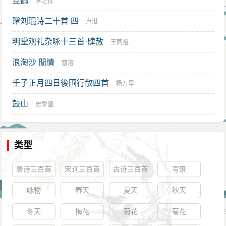
登鹳
李之仪
赠刘琨诗二十首 四
卢谌
明堂观礼杂咏十三首·肆赦
王同祖
浪淘沙 閒情
曹溶
壬子正月四日後圃行散四首
杨万里
鼓山
史季温
类型
唐诗三百首
宋词三百首
古诗三百首
写景
咏物
春天
夏天
秋天
冬天
梅花
荷花
菊花