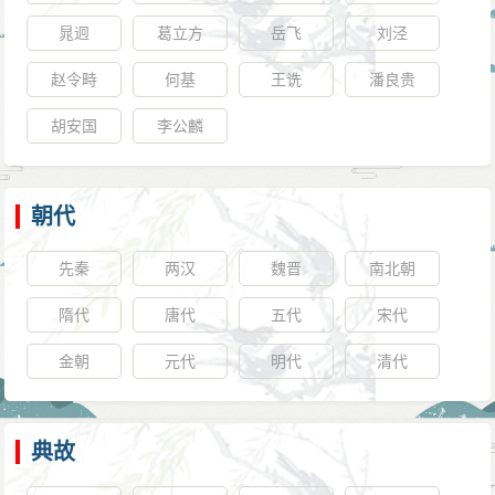
晁迥
葛立方
岳飞
刘泾
赵令畤
何基
王诜
潘良贵
胡安国
李公麟
朝代
先秦
两汉
魏晋
南北朝
隋代
唐代
五代
宋代
金朝
元代
明代
清代
典故