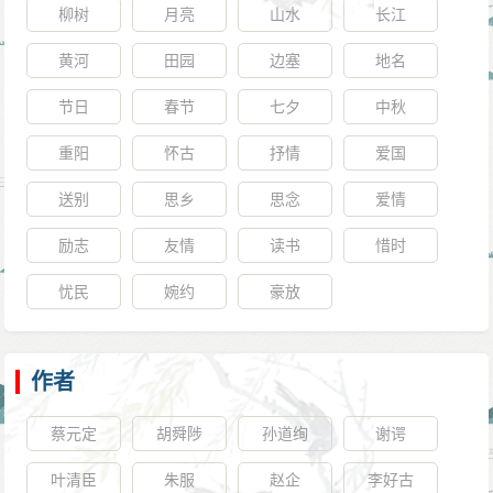
柳树
月亮
山水
长江
黄河
田园
边塞
地名
节日
春节
七夕
中秋
重阳
怀古
抒情
爱国
送别
思乡
思念
爱情
励志
友情
读书
惜时
忧民
婉约
豪放
作者
蔡元定
胡舜陟
孙道绚
谢谔
叶清臣
朱服
赵企
李好古