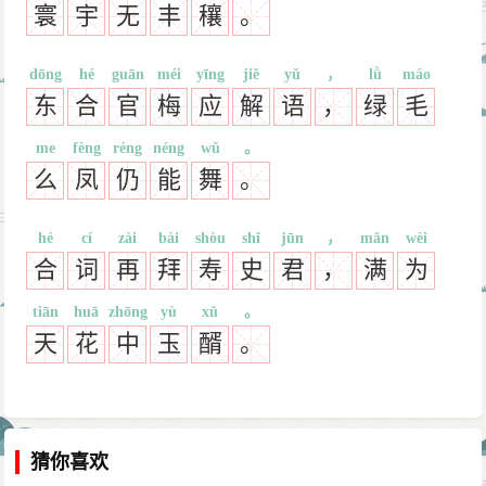
寰
宇
无
丰
穰
。
dōng
hé
guān
méi
yīng
jiě
yǔ
，
lǜ
máo
东
合
官
梅
应
解
语
，
绿
毛
me
fèng
réng
néng
wǔ
。
么
凤
仍
能
舞
。
hé
cí
zài
bài
shòu
shǐ
jūn
，
mǎn
wèi
合
词
再
拜
寿
史
君
，
满
为
tiān
huā
zhōng
yù
xǔ
。
天
花
中
玉
醑
。
猜你喜欢