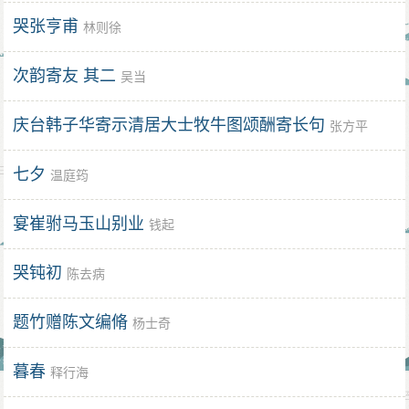
哭张亨甫
林则徐
次韵寄友 其二
吴当
庆台韩子华寄示清居大士牧牛图颂酬寄长句
张方平
七夕
温庭筠
宴崔驸马玉山别业
钱起
哭钝初
陈去病
题竹赠陈文编脩
杨士奇
暮春
释行海