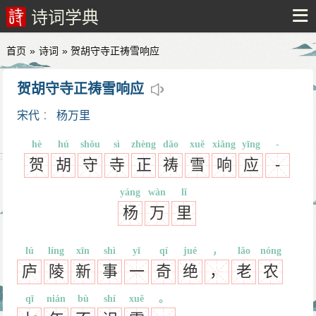
诗词学典
首页
»
诗词
» 贺胡守寺正祷雪响应
贺胡守寺正祷雪响应
宋代
：
杨万里
hè
hú
shǒu
sì
zhèng
dǎo
xuě
xiǎng
yīng
-
贺
胡
守
寺
正
祷
雪
响
应
-
yáng
wàn
lǐ
杨
万
里
lú
líng
xīn
shì
yī
qí
jué
，
lǎo
nóng
庐
陵
新
事
一
奇
绝
，
老
农
qī
nián
bù
shí
xuě
。