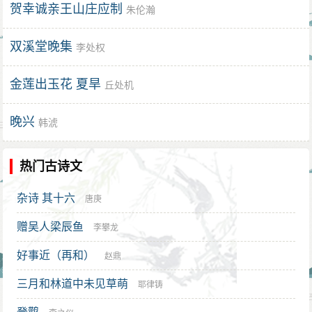
贺幸诚亲王山庄应制
朱伦瀚
双溪堂晚集
李处权
金莲出玉花 夏旱
丘处机
晚兴
韩淲
热门古诗文
杂诗 其十六
唐庚
赠吴人梁辰鱼
李攀龙
好事近（再和）
赵鼎
三月和林道中未见草萌
耶律铸