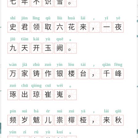
七
年
不
识
雪
。
shǐ
jūn
lǐng
qǔ
liù
huā
lái
，
yī
yè
史
君
领
取
六
花
来
，
一
夜
jiǔ
tiān
kāi
yù
quē
。
九
天
开
玉
阙
。
wàn
jiā
zhù
zuò
yín
lóu
tái
，
qiān
fēng
万
家
铸
作
银
楼
台
，
千
峰
zuó
chū
qióng
cuī
wéi
。
琢
出
琼
崔
嵬
。
pín
suì
bá
ér
suì
zuì
yā
，
lái
qiū
频
岁
魃
儿
祟
檌
桠
，
来
秋
yún
zi
rú
yù
kuí
。