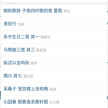
相和歌辞 子夜四时歌四首 夏歌
李白
淮安行
刘迎
系中生日二首 其一
释函可
乌栖曲三首 其三
陈叔宝
拟试以虫鸣秋
曾丰
偶兴 其七
邹元标
采桑子·宝钗楼上妆梳晚
陆游
沁园春 题慕逸求愚轩图
沙元炳