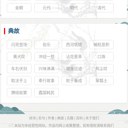
金朝
元代
明代
清代
典故
闪亮登场
伯乐
西河筑馆
祸稔恶积
黄犬叹
冲冠一怒
沾花惹草
口珠
车右伏剑
兴味淋漓
潜身远迹
风尘叹
取法乎上
奉行故事
败于垂成
箪瓢士
猬结蚁聚
蠹国耗民
诗词
|
名句
|
作者
|
典故
|
古籍
|
百科
|
关于我们
本站为非经营性网站，作品均网上收集整理，如有侵权请联系我们