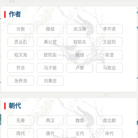
作者
许衡
滕斌
关汉卿
李齐贤
贯云石
黄公望
程钜夫
王庭筠
程文海
欧阳玄
姚燧
吴澄
乔吉
冯子振
卢挚
马致远
张养浩
刘秉忠
朝代
先秦
两汉
魏晋
南北朝
隋代
唐代
五代
宋代