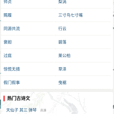
师贞
梨涡
赐履
三寸鸟七寸嘴
同源共流
行云
褒妲
碧落
过庭
莱公柏
惊慌无措
草泽
假门假事
曳裾
热门古诗文
天仙子 其三 弹琴
高濂