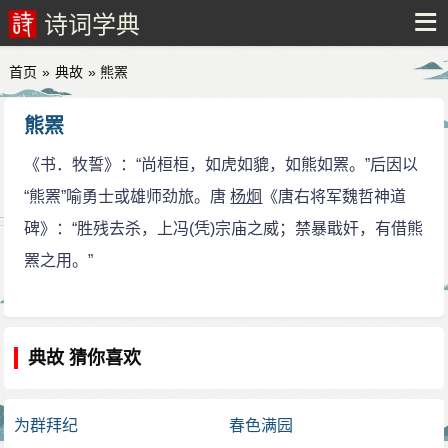
诗词学典
首页
»
典故
» 熊罴
熊罴
《书．牧誓》：“尚桓桓，如虎如貔，如熊如罴。”后因以
“熊罴”喻勇士或雄师劲旅。唐
杨炯
《唐右将军魏哲神道
碑》：“胜残去杀，上冯(凭)宗庙之威；禁暴戢奸，有借熊
罴之用。”
典故 猜你喜欢
为群拜纪
春色满园