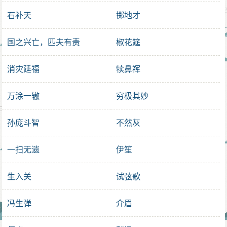
石补天
掷地才
国之兴亡，匹夫有责
椒花筵
消灾延福
犊鼻裈
万涂一辙
穷极其妙
孙庞斗智
不然灰
一扫无遗
伊笙
生入关
试弦歌
冯生弹
介眉