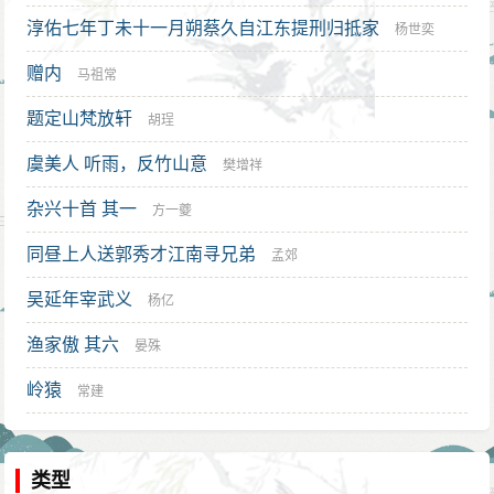
淳佑七年丁未十一月朔蔡久自江东提刑归抵家
杨世奕
赠内
马祖常
题定山梵放轩
胡珵
虞美人 听雨，反竹山意
樊增祥
杂兴十首 其一
方一夔
同昼上人送郭秀才江南寻兄弟
孟郊
吴延年宰武义
杨亿
渔家傲 其六
晏殊
岭猿
常建
类型