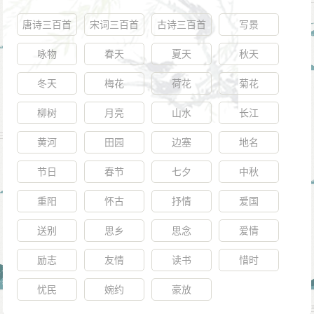
唐诗三百首
宋词三百首
古诗三百首
写景
咏物
春天
夏天
秋天
冬天
梅花
荷花
菊花
柳树
月亮
山水
长江
黄河
田园
边塞
地名
节日
春节
七夕
中秋
重阳
怀古
抒情
爱国
送别
思乡
思念
爱情
励志
友情
读书
惜时
忧民
婉约
豪放