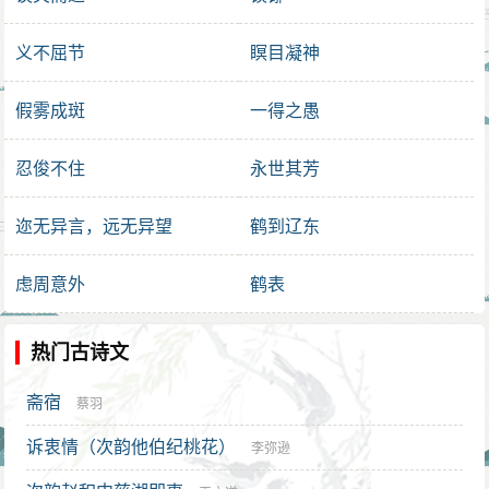
义不屈节
瞑目凝神
假雾成斑
一得之愚
忍俊不住
永世其芳
迩无异言，远无异望
鹤到辽东
虑周意外
鹤表
热门古诗文
斋宿
蔡羽
诉衷情（次韵他伯纪桃花）
李弥逊