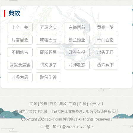
典故
十全十美
弄璋之庆
东撙西节
黄粱一梦
片言居要
吃哑巴亏
楼兰勋业
一门百指
不期修古
罔所顾忌
开卷有得
出头无日
漏瓮沃焦釜
讲文张字
龙钟老态
酉穴藏书
才多为患
黯然伤神
诗词
|
名句
|
作者
|
典故
|
古籍
|
百科
|
关于我们
本站为非经营性网站，作品均网上收集整理，如有侵权请联系我们
Copyright 2024
scxd.com 诗词学典
All Rights Reserved .
ICP证：
琼ICP备2022019473号-5