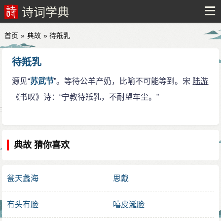
诗词学典
首页
»
典故
» 待羝乳
待羝乳
源见“
苏武节
”。等待公羊产奶，比喻不可能等到。宋
陆游
《书叹》诗：“宁教待羝乳，不耐望车尘。”
典故 猜你喜欢
瓮天蠡海
思戴
有头有脸
嘻皮涎脸