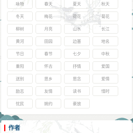
咏物
春天
夏天
秋天
冬天
梅花
荷花
菊花
柳树
月亮
山水
长江
黄河
田园
边塞
地名
节日
春节
七夕
中秋
重阳
怀古
抒情
爱国
送别
思乡
思念
爱情
励志
友情
读书
惜时
忧民
婉约
豪放
作者