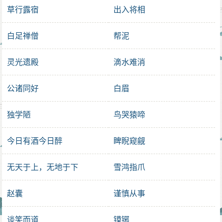
草行露宿
出入将相
白足禅僧
帮泥
灵光遗殿
滴水难消
公诸同好
白眉
独学陋
鸟哭猿啼
今日有酒今日醉
睥睨窥觎
无天于上，无地于下
雪鸿指爪
赵囊
谨慎从事
谈笑而道
镆铘