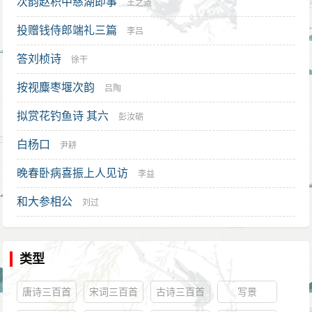
次韵赵积中慈湖即事
王之道
投赠钱侍郎端礼三篇
李吕
答刘桢诗
徐干
按视麋枣堰次韵
吕陶
拟赏花钓鱼诗 其六
彭汝砺
白杨口
尹耕
晚春卧病喜振上人见访
李益
和大参相公
刘过
类型
唐诗三百首
宋词三百首
古诗三百首
写景