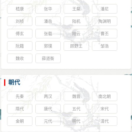
嵇康
张华
王粲
潘尼
刘桢
潘岳
陆机
陶渊明
傅玄
张载
陆云
曹丕
阮籍
郭璞
顾野王
邹浩
魏收
薛道衡
朝代
先秦
两汉
魏晋
南北朝
隋代
唐代
五代
宋代
金朝
元代
明代
清代