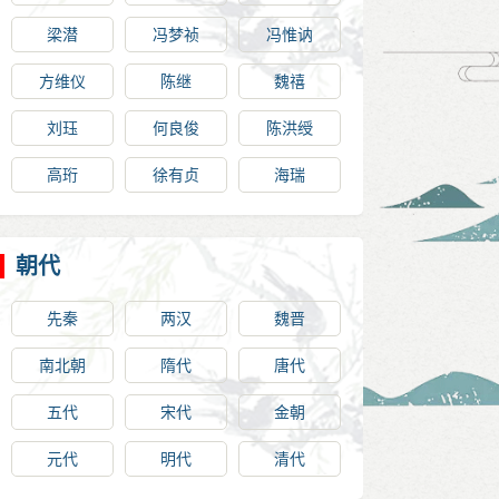
梁潜
冯梦祯
冯惟讷
方维仪
陈继
魏禧
刘珏
何良俊
陈洪绶
高珩
徐有贞
海瑞
朝代
先秦
两汉
魏晋
南北朝
隋代
唐代
五代
宋代
金朝
元代
明代
清代