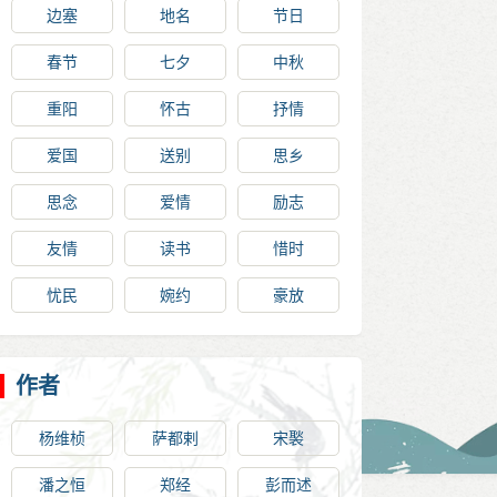
边塞
地名
节日
春节
七夕
中秋
重阳
怀古
抒情
爱国
送别
思乡
思念
爱情
励志
友情
读书
惜时
忧民
婉约
豪放
作者
杨维桢
萨都剌
宋褧
潘之恒
郑经
彭而述