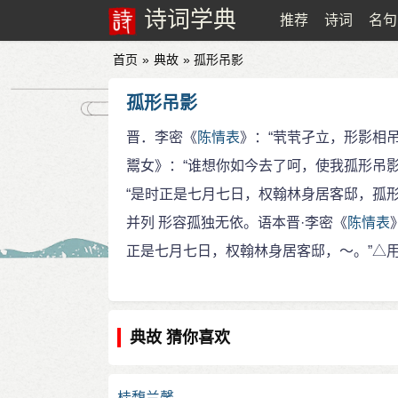
诗词学典
推荐
诗词
名句
首页
»
典故
» 孤形吊影
孤形吊影
晋．李密《
陈情表
》：“茕茕孑立，形影相吊
鬻女》：“谁想你如今去了呵，使我孤形吊
“是时正是七月七日，权翰林身居客邸，孤形
并列 形容孤独无依。语本晋·李密《
陈情表
正是七月七日，权翰林身居客邸，～。”△用
典故 猜你喜欢
桂馥兰馨