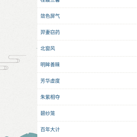
敛色屏气
羿妻窃药
北窗风
明眸善睐
芳华虚度
朱紫相夺
碧纱笼
百年大计