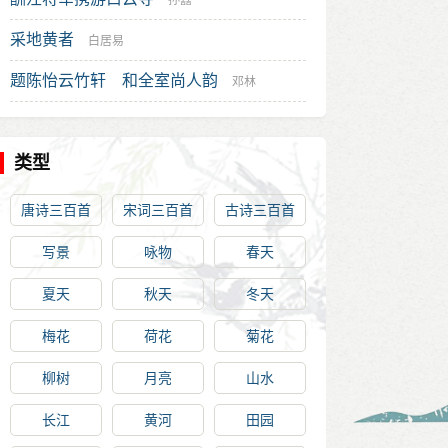
孙嚞
采地黄者
白居易
题陈怡云竹轩 和全室尚人韵
邓林
类型
唐诗三百首
宋词三百首
古诗三百首
写景
咏物
春天
夏天
秋天
冬天
梅花
荷花
菊花
柳树
月亮
山水
长江
黄河
田园