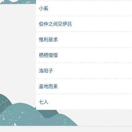
小奚
伯仲之间见伊吕
惟利是求
栖栖惶惶
洛阳子
盖地而来
七人