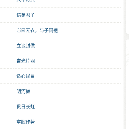
恺弟君子
岂曰无衣，与子同袍
立谈封侯
吉光片羽
适心娱目
明河槎
贯日长虹
拿腔作势