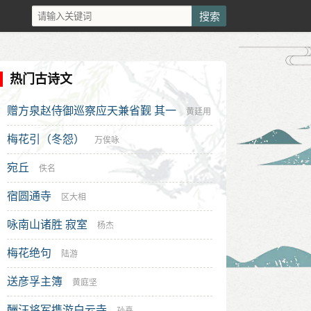
热门古诗文
赠方泉赵侍御巡察应天兼省觐 其一
黄廷用
梅花引（冬怨）
万俟咏
宛丘
佚名
宿圆通寺
区大相
咏南山诸胜 寂室
杨杰
梅花绝句
陆游
送彦孚主簿
黄庭坚
酬汪将军携游白云寺