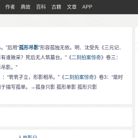
作者
典故
百科
古籍
文章
APP
。”后用“
孤形吊影
”形容孤独无依。明．沈受先《三元记．
影有谁揪采？死后无人筑墓台。”《
二刻拍案惊奇
》卷三：
吊影。”
》：“茕茕孑立，形影相吊。”《
二刻拍案惊奇
》卷3：“是时
于描写孤单。→孤身只影 孤形单影 孤形只影
人单影只