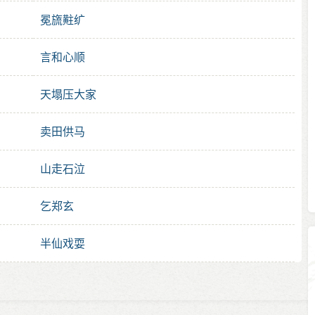
冕旒黈纩
言和心顺
天塌压大家
卖田供马
山走石泣
乞郑玄
半仙戏耍