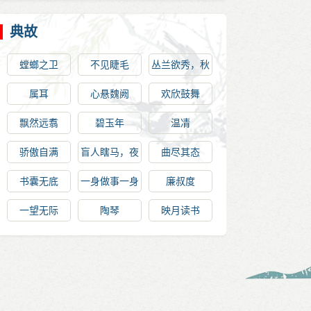
典故
螳螂之卫
不见睫毛
丛兰欲秀，秋
风败之
属耳
心悬魏阙
欢欣鼓舞
飘然远翥
碧玉年
温凊
骄傲自满
盲人瞎马，夜
曲尽其态
半临池
书囊无底
一身做事一身
廉叔度
当
一望无际
陶琴
映月读书