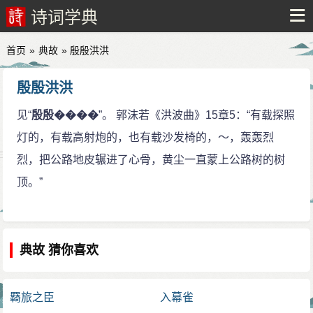
诗词学典
首页
»
典故
» 殷殷洪洪
殷殷洪洪
见“
殷殷����
”。 郭沫若《洪波曲》15章5：“有载探照
灯的，有载高射炮的，也有载沙发椅的，～，轰轰烈
烈，把公路地皮辗进了心骨，黄尘一直蒙上公路树的树
顶。”
典故 猜你喜欢
羇旅之臣
入幕雀