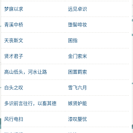
梦寐以求
远见卓识
青溪中桥
堕髻啼妆
天丧斯文
囷指
贤才君子
金门索米
高山低头，河水让路
困置羁索
白头之叹
雪飞六月
多识前言往行，以畜其德
嫉贤妒能
风行电扫
漆叹嫠忧