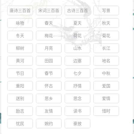
唐诗三百首
宋词三百首
古诗三百首
写景
咏物
春天
夏天
秋天
冬天
梅花
荷花
菊花
柳树
月亮
山水
长江
黄河
田园
边塞
地名
节日
春节
七夕
中秋
重阳
怀古
抒情
爱国
送别
思乡
思念
爱情
励志
友情
读书
惜时
忧民
婉约
豪放