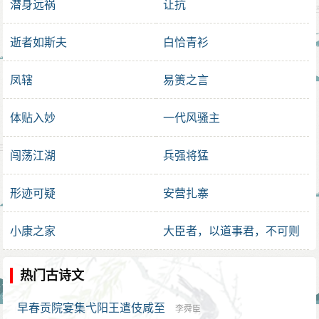
潜身远祸
让抗
逝者如斯夫
白恰青衫
凤辖
易箦之言
体贴入妙
一代风骚主
闯荡江湖
兵强将猛
形迹可疑
安营扎寨
小康之家
大臣者，以道事君，不可则
止
热门古诗文
早春贡院宴集弋阳王遣伎咸至
李舜臣