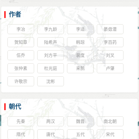
作者
李冶
李九龄
李适
綦毋潜
贺知章
陆希声
韩琮
李百药
伍乔
刘方平
裴度
刘叉
张仲素
杜光庭
来鹄
卢肇
许敬宗
沈彬
朝代
先秦
两汉
魏晋
南北朝
隋代
唐代
五代
宋代