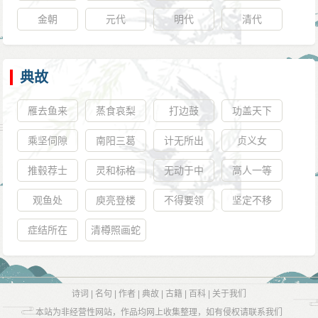
金朝
元代
明代
清代
典故
雁去鱼来
蒸食哀梨
打边鼓
功盖天下
乘坚伺隙
南阳三葛
计无所出
贞义女
推毂荐士
灵和标格
无动于中
高人一等
观鱼处
庾亮登楼
不得要领
坚定不移
症结所在
清樽照画蛇
诗词
|
名句
|
作者
|
典故
|
古籍
|
百科
|
关于我们
本站为非经营性网站，作品均网上收集整理，如有侵权请联系我们