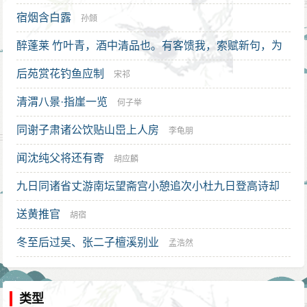
宿烟含白露
孙頠
醉蓬莱 竹叶青，酒中清品也。有客馈我，索赋新句，为
倚圣求体
后苑赏花钓鱼应制
吴梅
宋祁
清渭八景·指崖一览
何子举
同谢子肃诸公饮贴山岊上人房
李龟朋
闻沈纯父将还有寄
胡应麟
九日同诸省丈游南坛望斋宫小憩追次小杜九日登高诗却
集老杜七言律句
送黄推官
唐伯元
胡宿
冬至后过吴、张二子檀溪别业
孟浩然
类型