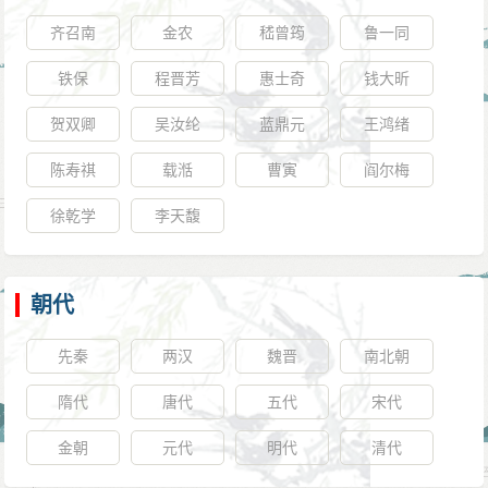
齐召南
金农
嵇曾筠
鲁一同
铁保
程晋芳
惠士奇
钱大昕
贺双卿
吴汝纶
蓝鼎元
王鸿绪
陈寿祺
载湉
曹寅
阎尔梅
徐乾学
李天馥
朝代
先秦
两汉
魏晋
南北朝
隋代
唐代
五代
宋代
金朝
元代
明代
清代