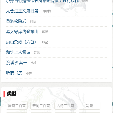
小舟白竹篷盖保长所乘也偶借至近村戏作
陆游
太仓过王文肃旧第
阎尔梅
重游松隐岩
柯潜
易太守席约登东山
葛昕
惠山杂歌（六首）
邵宝
和诜上人雪诗
赵沨
浣溪沙 其一
韦庄
听鹤书房
邓林
类型
唐诗三百首
宋词三百首
古诗三百首
写景