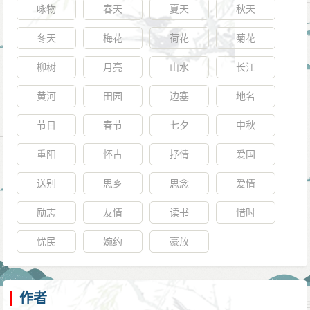
咏物
春天
夏天
秋天
冬天
梅花
荷花
菊花
柳树
月亮
山水
长江
黄河
田园
边塞
地名
节日
春节
七夕
中秋
重阳
怀古
抒情
爱国
送别
思乡
思念
爱情
励志
友情
读书
惜时
忧民
婉约
豪放
作者