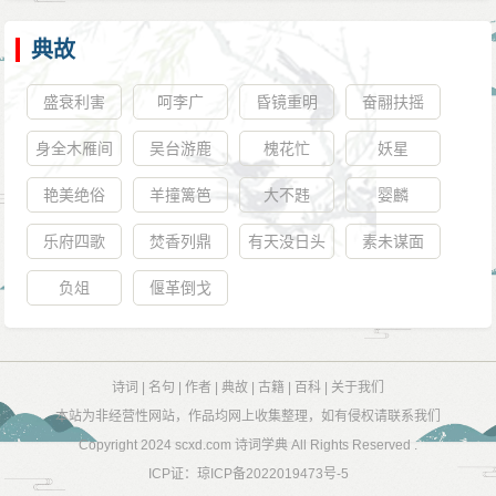
典故
盛衰利害
呵李广
昏镜重明
奋翮扶摇
身全木雁间
吴台游鹿
槐花忙
妖星
艳美绝俗
羊撞篱笆
大不韪
婴麟
乐府四歌
焚香列鼎
有天没日头
素未谋面
负俎
偃革倒戈
诗词
|
名句
|
作者
|
典故
|
古籍
|
百科
|
关于我们
本站为非经营性网站，作品均网上收集整理，如有侵权请联系我们
Copyright 2024
scxd.com 诗词学典
All Rights Reserved .
ICP证：
琼ICP备2022019473号-5