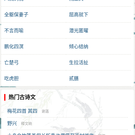
全躯保妻子
屈高就下
不言而喻
潜光匿曜
鹏化四溟
倾心结纳
亡楚弓
生拉活扯
吃虎胆
贰膳
热门古诗文
梅花四首 其四
谢薖
野兴
释文珦