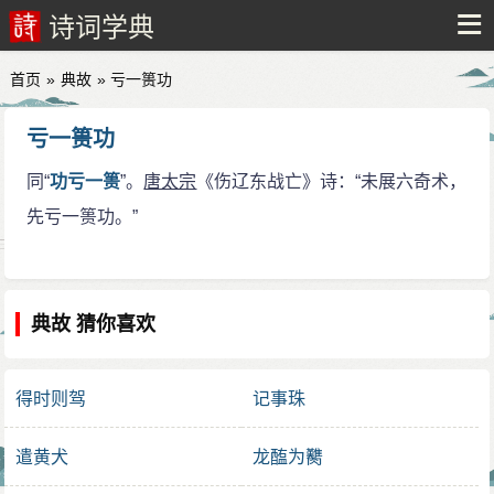
诗词学典
首页
»
典故
» 亏一篑功
亏一篑功
同“
功亏一篑
”。
唐太宗
《伤辽东战亡》诗：“未展六奇术，
先亏一篑功。”
典故 猜你喜欢
得时则驾
记事珠
遣黄犬
龙醢为臡