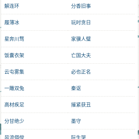
解连环
分香旧事
履薄冰
玩时贪日
星奔川骛
家骥人璧
饭囊衣架
亡国大夫
云屯雾集
必也正名
一雕双兔
秦讴
高材疾足
摧紧获丑
分甘绝少
墨守
风流倜傥
阮生哭