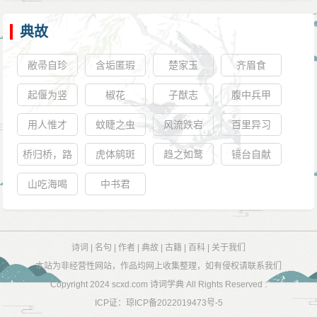
典故
敝帚自珍
含垢匿瑕
楚家玉
齐眉食
起偃为竖
椒花
子猷志
腹中兵甲
用人惟才
蚊睫之虫
风流跌宕
百里异习
桥归桥，路
虎体鹓斑
趋之如鹜
镜台自献
归路
山吃海喝
中书君
诗词
|
名句
|
作者
|
典故
|
古籍
|
百科
|
关于我们
本站为非经营性网站，作品均网上收集整理，如有侵权请联系我们
Copyright 2024
scxd.com 诗词学典
All Rights Reserved .
ICP证：
琼ICP备2022019473号-5