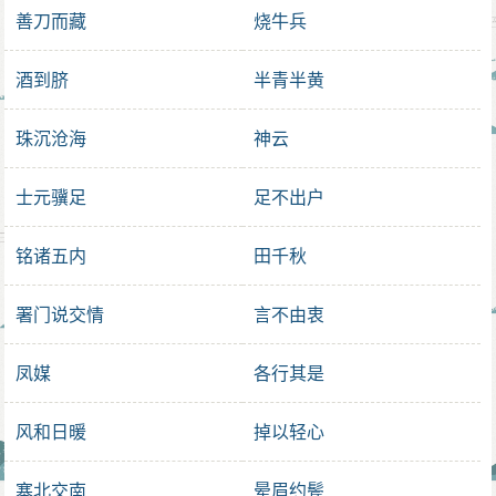
善刀而藏
烧牛兵
酒到脐
半青半黄
珠沉沧海
神云
士元骥足
足不出户
铭诸五内
田千秋
署门说交情
言不由衷
凤媒
各行其是
风和日暖
掉以轻心
塞北交南
晕眉约鬓