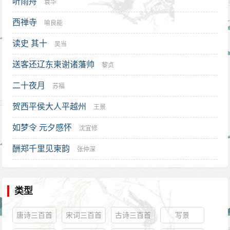
听雨舟
袁华
西禅寺
喻良能
读史 其十
吴当
送客还辽东柬谢诸藩帅
黎贞
二十夜月
苏福
贺西平侯大人平越州
王景
如梦令 元夕感怀
沈宜修
酬郑千里见柬韵
张仲深
类型
唐诗三百首
宋词三百首
古诗三百首
写景