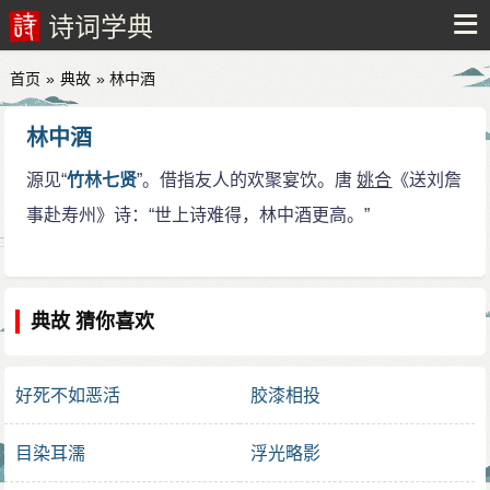
诗词学典
首页
»
典故
» 林中酒
林中酒
源见“
竹林七贤
”。借指友人的欢聚宴饮。唐
姚合
《送刘詹
事赴寿州》诗：“世上诗难得，林中酒更高。”
典故 猜你喜欢
好死不如恶活
胶漆相投
目染耳濡
浮光略影