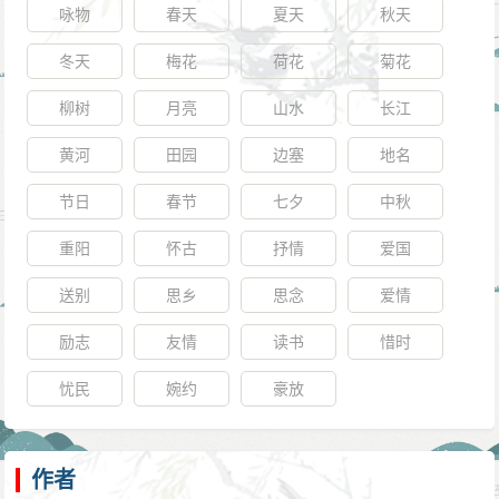
咏物
春天
夏天
秋天
冬天
梅花
荷花
菊花
柳树
月亮
山水
长江
黄河
田园
边塞
地名
节日
春节
七夕
中秋
重阳
怀古
抒情
爱国
送别
思乡
思念
爱情
励志
友情
读书
惜时
忧民
婉约
豪放
作者