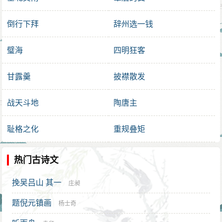
倒行下拜
辞州选一钱
璧海
四明狂客
甘露羹
披襟散发
战天斗地
陶唐主
耻格之化
重规叠矩
热门古诗文
挽吴吕山 其一
庄昶
题倪元镇画
杨士奇