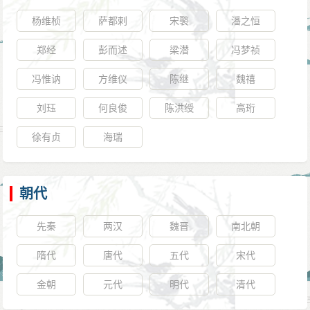
杨维桢
萨都剌
宋褧
潘之恒
郑经
彭而述
梁潜
冯梦祯
冯惟讷
方维仪
陈继
魏禧
刘珏
何良俊
陈洪绶
高珩
徐有贞
海瑞
朝代
先秦
两汉
魏晋
南北朝
隋代
唐代
五代
宋代
金朝
元代
明代
清代