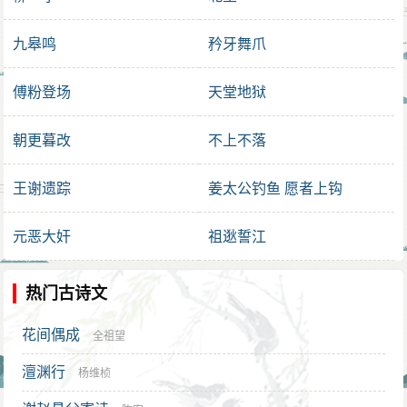
九皋鸣
矜牙舞爪
傅粉登场
天堂地狱
朝更暮改
不上不落
王谢遗踪
姜太公钓鱼 愿者上钩
元恶大奸
祖逖誓江
热门古诗文
花间偶成
全祖望
澶渊行
杨维桢