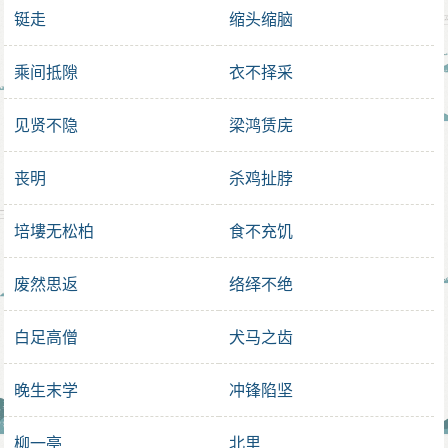
铤走
缩头缩脑
乘间抵隙
衣不择采
见贤不隐
梁鸿赁庑
丧明
杀鸡扯脖
培塿无松柏
食不充饥
废然思返
络绎不绝
白足高僧
犬马之齿
晚生末学
冲锋陷坚
柳一亭
北里