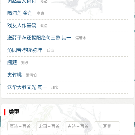
谢赵昌父寄诗
陈宓
隔浦莲 金莲
高濂
戏友人作墨鹤
蔡清
送薛子荐还揭阳绝句三叠 其一
湛若水
沁园春·匏系弥年
丘崈
阙题
刘跂
夹竹桃
汤清伯
送华大参文光 其一
邵宝
类型
唐诗三百首
宋词三百首
古诗三百首
写景