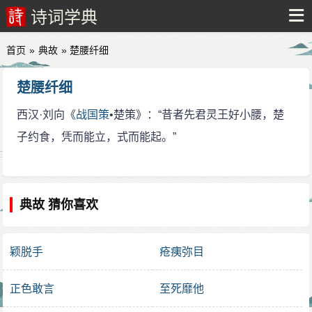
诗词学典
首页
»
典故
» 楚腰纤细
楚腰纤细
西汉·刘向《
战国策
•楚策》：“昔者先君灵王好小腰，楚
子约食，凭而能立，式而能起。”
典故 猜你喜欢
颖脱手
疮痍弥目
正色敢言
至死靡他