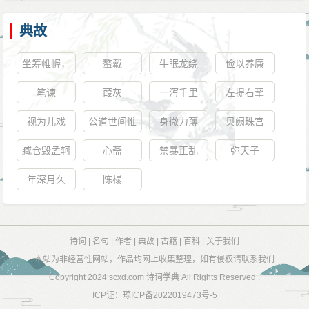
典故
坐筹帷幄，
螯戴
牛眠龙绕
俭以养廉
决胜千里
笔谏
葭灰
一泻千里
左提右挈
视为儿戏
公道世间惟
身微力薄
贝阙珠宫
白发
臧仓毁孟轲
心斋
禁暴正乱
弥天子
年深月久
陈榻
诗词
|
名句
|
作者
|
典故
|
古籍
|
百科
|
关于我们
本站为非经营性网站，作品均网上收集整理，如有侵权请联系我们
Copyright 2024
scxd.com 诗词学典
All Rights Reserved .
ICP证：
琼ICP备2022019473号-5