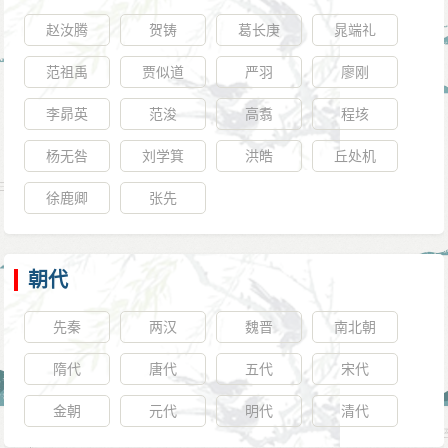
赵汝腾
贺铸
葛长庚
晁端礼
范祖禹
贾似道
严羽
廖刚
李昴英
范浚
高翥
程垓
杨无咎
刘学箕
洪皓
丘处机
徐鹿卿
张先
朝代
先秦
两汉
魏晋
南北朝
隋代
唐代
五代
宋代
金朝
元代
明代
清代