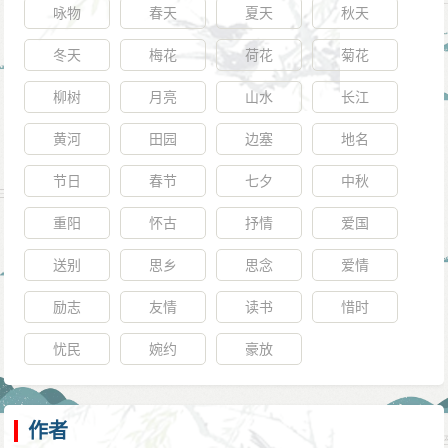
咏物
春天
夏天
秋天
冬天
梅花
荷花
菊花
柳树
月亮
山水
长江
黄河
田园
边塞
地名
节日
春节
七夕
中秋
重阳
怀古
抒情
爱国
送别
思乡
思念
爱情
励志
友情
读书
惜时
忧民
婉约
豪放
作者