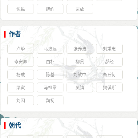
忧民
婉约
豪放
作者
卢挚
马致远
张养浩
刘秉忠
岑安卿
白朴
柳贯
郝经
杨载
陈基
刘敏中
吾丘衍
梁寅
马祖常
吴镇
揭傒斯
刘因
魏初
朝代