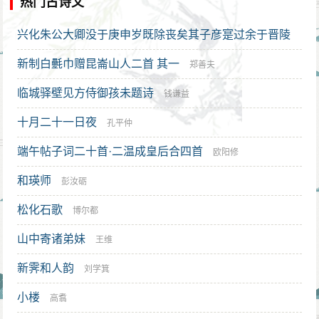
热门古诗文
兴化朱公大卿没于庚申岁既除丧矣其子彦寔过余于晋陵
留十日而别赋二小诗以饯之 其二
新制白氎巾赠昆崙山人二首 其一
孙觌
郑善夫
临城驿壁见方侍御孩未题诗
钱谦益
十月二十一日夜
孔平仲
端午帖子词二十首·二温成皇后合四首
欧阳修
和瑛师
彭汝砺
松化石歌
博尔都
山中寄诸弟妹
王维
新霁和人韵
刘学箕
小楼
高翥