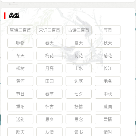
类型
唐诗三百首
宋词三百首
古诗三百首
写景
咏物
春天
夏天
秋天
冬天
梅花
荷花
菊花
柳树
月亮
山水
长江
黄河
田园
边塞
地名
节日
春节
七夕
中秋
重阳
怀古
抒情
爱国
送别
思乡
思念
爱情
励志
友情
读书
惜时