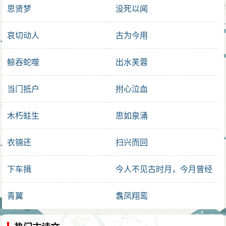
思贤梦
没死以闻
哀切动人
古为今用
鲸吞蛇噬
出水芙蓉
当门抵户
拊心泣血
木朽蛀生
思如泉涌
衣锦还
扫兴而回
下车揖
今人不见古时月，今月曾经
照古人
青翼
翥凤翔鸾