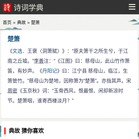
诗词学典
首页
»
典故
» 楚箫
楚箫
《
文选
．王褒〈洞箫赋〉》：“原夫箫干之所生兮，于江
南之丘墟。”
李善
注：“《江图》曰：慈母山，此山竹作箫
笛，有妙声。《
丹阳记
》曰：江宁县 慈母山，临江，生
箫管竹。”慈母山为楚地，因称箫为“楚箫”。亦指其声。宋
周密
《玉京秋》词：“玉骨西风，恨最恨、闲却新凉时
节。楚箫咽，谁寄西楼淡月？”
典故 猜你喜欢