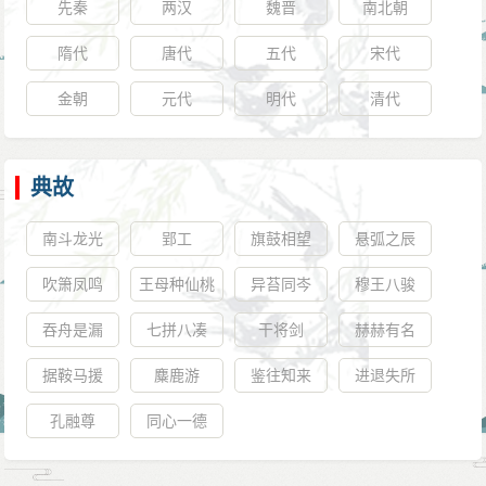
先秦
两汉
魏晋
南北朝
隋代
唐代
五代
宋代
金朝
元代
明代
清代
典故
南斗龙光
郢工
旗鼓相望
悬弧之辰
吹箫凤鸣
王母种仙桃
异苔同岑
穆王八骏
吞舟是漏
七拼八凑
干将剑
赫赫有名
据鞍马援
麋鹿游
鉴往知来
进退失所
孔融尊
同心一德