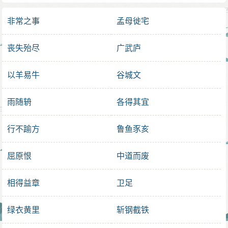
非常之事
孟母徙宅
丧失殆尽
广武庐
以羊易牛
谷城文
雨随辀
各得其宜
行不踰方
鲁鱼豕亥
屈原恨
中道而废
相得益章
卫足
绿衣黄里
斩钢截铁