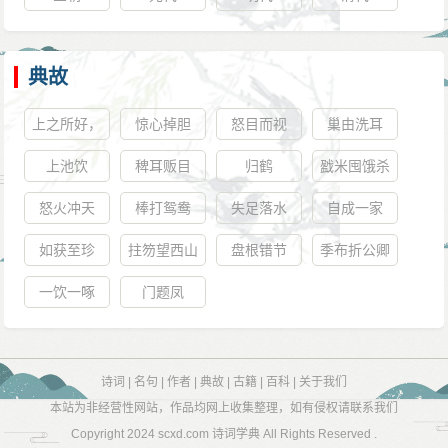
典故
上之所好，
惊心掉胆
怒目而视
巢由洗耳
下必有甚者
上池饮
稗耳贩目
归鹤
戤米囤饿杀
怒火冲天
棒打鸳鸯
失足落水
自成一家
如获至珍
拄笏望西山
盘根错节
季布折公卿
一饮一啄
门题凤
诗词
|
名句
|
作者
|
典故
|
古籍
|
百科
|
关于我们
本站为非经营性网站，作品均网上收集整理，如有侵权请联系我们
Copyright 2024
scxd.com 诗词学典
All Rights Reserved .