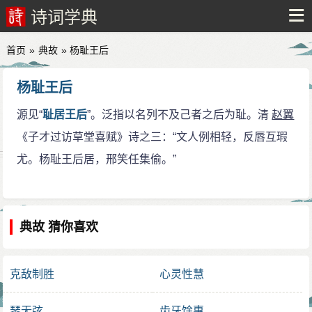
诗词学典
首页
»
典故
» 杨耻王后
杨耻王后
源见“
耻居王后
”。泛指以名列不及己者之后为耻。清
赵翼
《子才过访草堂喜赋》诗之三：“文人例相轻，反唇互瑕
尤。杨耻王后居，邢笑任集偷。”
典故 猜你喜欢
克敌制胜
心灵性慧
琴无弦
齿牙馀惠