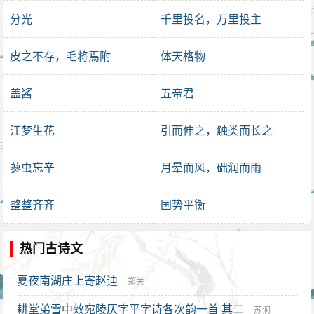
分光
千里投名，万里投主
皮之不存，毛将焉附
体天格物
盖酱
五帝君
江梦生花
引而伸之，触类而长之
蓼虫忘辛
月晕而风，础润而雨
整整齐齐
国势平衡
热门古诗文
夏夜南湖庄上寄赵迪
郑关
耕堂弟雪中效宛陵仄字平字诗各次韵一首 其二
苏泂