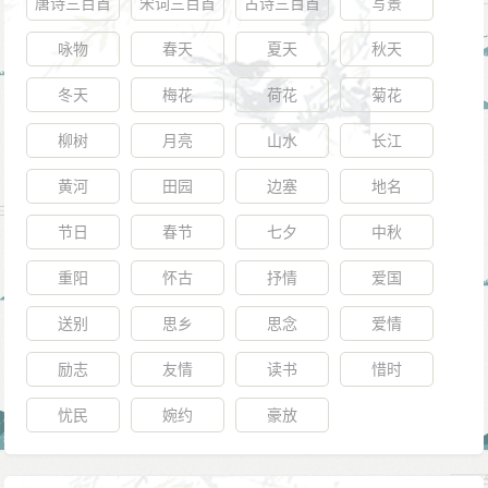
唐诗三百首
宋词三百首
古诗三百首
写景
咏物
春天
夏天
秋天
冬天
梅花
荷花
菊花
柳树
月亮
山水
长江
黄河
田园
边塞
地名
节日
春节
七夕
中秋
重阳
怀古
抒情
爱国
送别
思乡
思念
爱情
励志
友情
读书
惜时
忧民
婉约
豪放