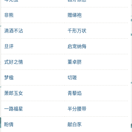
非熊
赠绨袍
滴酒不沾
千形万状
旦评
启宠纳侮
式好之情
董卓脐
梦楹
切瑳
萧郎玉女
青藜焰
一路福星
半分腰带
盼倩
献白豕