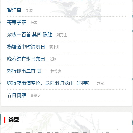
望江南
吴潜
寄荣子雍
张耒
杂咏一百首 其四 陈胜
刘克庄
横塘道中时清明日
蔡书升
晚春过崔驸马东园
张籍
郊行即事二首 其一
林希逸
赋得夜雨滴空阶，送陆羽归龙山（同字）
皎然
春日闻雁
黄潆之
类型