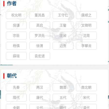
作者
祝允明
董其昌
王守仁
唐顺之
倪谦
高启
王鏊
文徵明
宗臣
罗洪先
庄昶
沈周
杨慎
徐渭
边贡
李攀龙
薛瑄
袁宏道
朝代
先秦
两汉
魏晋
南北朝
隋代
唐代
五代
宋代
金朝
元代
明代
清代