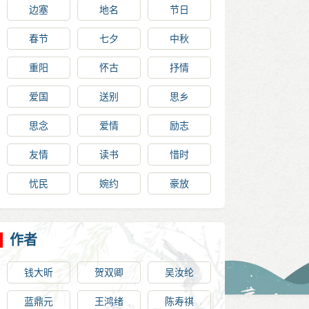
边塞
地名
节日
春节
七夕
中秋
重阳
怀古
抒情
爱国
送别
思乡
思念
爱情
励志
友情
读书
惜时
忧民
婉约
豪放
作者
钱大昕
贺双卿
吴汝纶
蓝鼎元
王鸿绪
陈寿祺