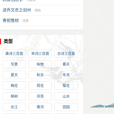
马廷鸾
送乔文衣之剑州
倪灿
寄祝惟桢
沈周
类型
唐诗三百首
宋词三百首
古诗三百首
写景
咏物
春天
夏天
秋天
冬天
梅花
荷花
菊花
柳树
月亮
山水
长江
黄河
田园