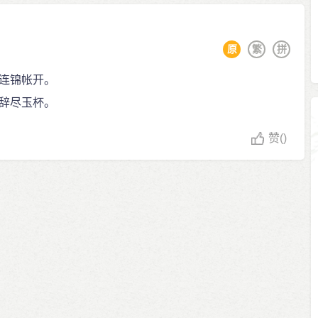
原
繁
拼
连锦帐开。
辞尽玉杯。
赞
()