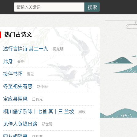
热门古诗文
述行言情诗 其二十九
祝允明
此身
秦略
接伴书怀
曹勋
冬至祀先有感
赵仲修
宝应县阻风
归有光
桐川儒学杂咏十七首 其十三 兰坡
周瑛
见佳人负钱出路
郑世翼
四友相陪亭