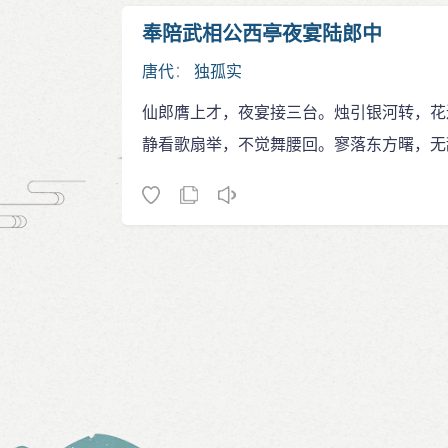
奉陪武相公西亭夜宴陆郎中
唐代
：
独孤实
仙郎膺上才，夜宴接三台。烛引银河转，花
静看歌扇举，不觉舞腰回。寥落东方曙，无