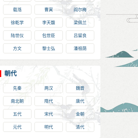
载湉
曹寅
阎尔梅
徐乾学
李天馥
梁佩兰
陆世仪
包世臣
吕留良
方文
黎士弘
潘祖荫
朝代
先秦
两汉
魏晋
南北朝
隋代
唐代
五代
宋代
金朝
元代
明代
清代