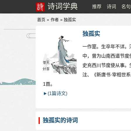
诗词学典
推荐
诗词
名句
首页
»
作者
» 独孤实
独孤实
一作寔。生卒年不详。河
中，曾为山南西道节度使
史充西川节度使从事。
注、《新唐书·宰相世
1首。
►(1篇诗文)
独孤实的诗词