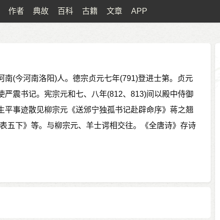
作者
典故
百科
古籍
文章
APP
南(今河南洛阳)人。德宗贞元七年(791)登进士第。贞元
严震书记。宪宗元和七、八年(812、813)间以殿中侍御
生平事迹散见柳宗元《送邠宁独孤书记赴辟命序》蒋之翘
系表五下》等。与柳宗元、羊士谔相交往。《全唐诗》存诗