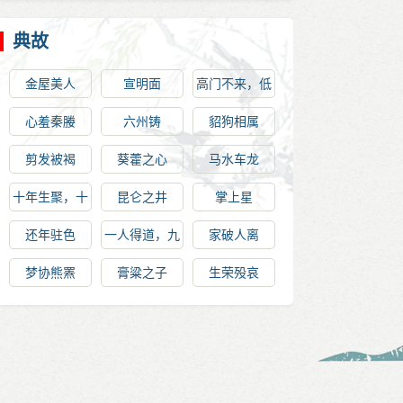
典故
金屋美人
宣明面
高门不来，低
门不就
心羞秦媵
六州铸
貂狗相属
剪发被褐
葵藿之心
马水车龙
十年生聚，十
昆仑之井
掌上星
年教训
还年驻色
一人得道，九
家破人离
族升天
梦协熊罴
膏粱之子
生荣殁哀