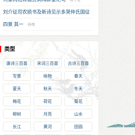
陈子壮
刘介征司农损书及新诗见示多哭仲氏国征
语却寄一章慰之
四景 其一
王世贞
孙伟
类型
唐诗三百首
宋词三百首
古诗三百首
写景
咏物
春天
夏天
秋天
冬天
梅花
荷花
菊花
柳树
月亮
山水
长江
黄河
田园