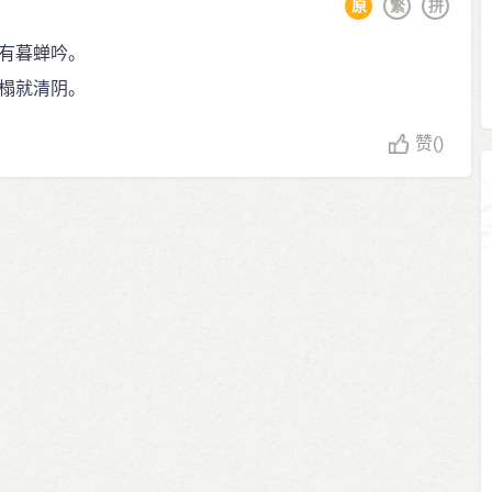
原
繁
拼
有暮蝉吟。
榻就清阴。
赞
()