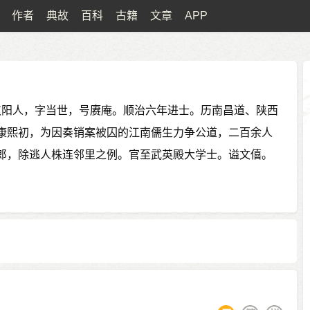
作者
典故
百科
古籍
文章
APP
湖北汉阳人，字当世，号赓庵。顺治六年进士。历南昌道、陕西
康熙初，为因奏销案被囚的江南儒生力争公道，二百余人
郎，除逃人株连邻里之例。官至武英殿大学士。谥文僖。