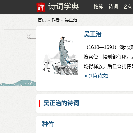
诗词学典
推荐
诗词
名句
首页
»
作者
» 吴正治
吴正治
（1618—1691）
按察使，擢刑部侍郎。
均得释放。后任督捕侍
►(1篇诗文)
吴正治的诗词
种竹