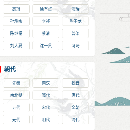
高珩
徐有贞
海瑞
孙承宗
李祯
陈子龙
陈继儒
蔡清
曾棨
刘大夏
沈一贯
冯琦
朝代
先秦
两汉
魏晋
南北朝
隋代
唐代
五代
宋代
金朝
元代
明代
清代