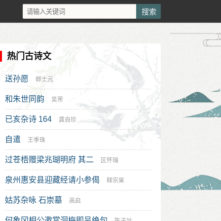
热门古诗文
送孙愿
郎士元
和朱世同韵
吴芾
已亥杂诗 164
龚自珍
自遣
王季珠
过苍梧赠梁兆瑚明府 其二
区怀瑞
泉州惠安县迎藏经请小参偈
释宗杲
姑苏杂咏 石崇墓
高启
何象冈相公邀赏洞梅即呈绝句