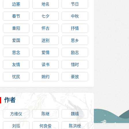
边塞
地名
节日
春节
七夕
中秋
重阳
怀古
抒情
爱国
送别
思乡
思念
爱情
励志
友情
读书
惜时
忧民
婉约
豪放
作者
方维仪
陈继
魏禧
刘珏
何良俊
陈洪绶