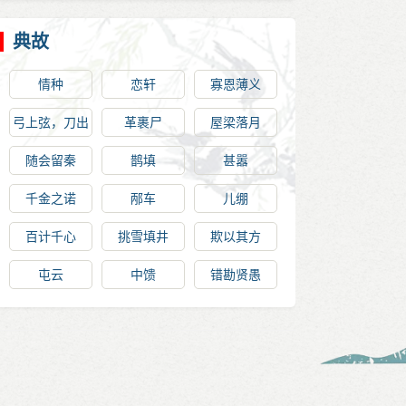
典故
情种
恋轩
寡恩薄义
弓上弦，刀出
革裹尸
屋梁落月
鞘
随会留秦
鹊填
甚嚣
千金之诺
邴车
儿绷
百计千心
挑雪填井
欺以其方
屯云
中馈
错勘贤愚