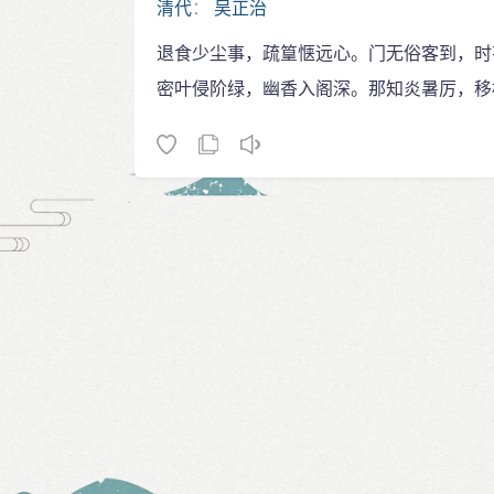
清代
：
吴正治
退食少尘事，疏篁惬远心。门无俗客到，时
密叶侵阶绿，幽香入阁深。那知炎暑厉，移