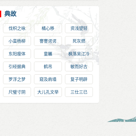
典故
伐枳之咏
橘心移
资浅望轻
小蛮杨柳
謇謇谔谔
死灰燃
东阳瘦体
童觿
枫落吴江冷
引经据典
鹤吊
敏而好古
罗浮之梦
窥及肩墙
复子明辟
尺璧寸阴
大儿孔文举
三仕三已