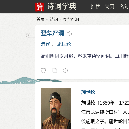
诗词学典
推荐
诗词
名句
首页
»
诗词
» 登华严洞
登华严洞
清代
：
施世纶
高洞阴阴岁月迟，客来重读壁间词。山川俯
施世纶
施世纶
（1659年一1
江市龙湖镇衙口村）人
侯施琅之子。
施世纶
因