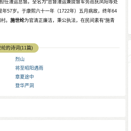
，担任漕运总督。全名为“总督漕运兼提督军务巡抚凤阳等处
年57岁。于康熙六十一年（1722年）五月病故，终年64
田村。
施世纶
为官清正廉洁，秉公执法，在民间素有“施青
纶的诗词(11篇)
烈山
将至昭阳遇雨
章夏途中
登华严洞