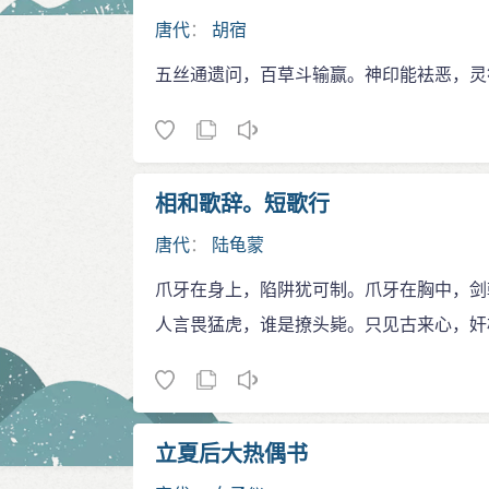
唐代
：
胡宿
五丝通遗问，百草斗输赢。神印能袪恶，灵
相和歌辞。短歌行
唐代
：
陆龟蒙
爪牙在身上，陷阱犹可制。爪牙在胸中，剑
人言畏猛虎，谁是撩头毙。只见古来心，奸
立夏后大热偶书