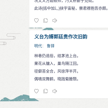
况又义方延硕师，乃父析薪子克荷。
此诗{括中加辶}抉宇宙秘，察君襟抱吾亦颇
义台为婿郭廷贵作次旧韵
明代
：
鲁铎
林巷仍逃俗，结茅池上台。
果花从牖入，巢鸟隔江回。
径僻苔全合，风徐萍半开。
偶嗔双舞鹤，晓践菊塍颓。