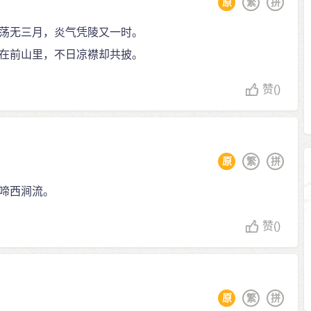
原
繁
拼
荡无三月，炎气凭陵又一时。
在前山里，不日凉襟却共披。
赞
()
原
繁
拼
啼西涧流。
赞
()
原
繁
拼