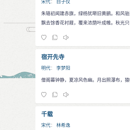
宋代
：
白子仪
朱辂初闻建赤旗，绿杨犹啭旧黄鹂。和风骀
飘去馀香花衬屐，覆来浓荫叶成帷。秋光只
宿开先寺
明代
：
李梦阳
僧阁暮钟静，夏凉风色幽。月出照瀑布，猿
千载
宋代
：
林希逸