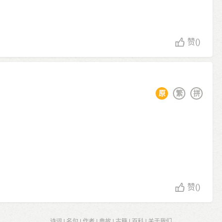
。
赞
()
原
繁
拼
赞
()
诗词
|
名句
|
作者
|
典故
|
古籍
|
百科
|
关于我们