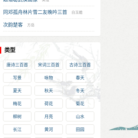
吴澄
同邓孤舟林片雪二友晚吟三首
白玉蟾
次韵楚客
方岳
类型
唐诗三百首
宋词三百首
古诗三百首
写景
咏物
春天
夏天
秋天
冬天
梅花
荷花
菊花
柳树
月亮
山水
长江
黄河
田园