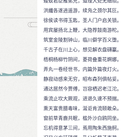
蝼蚁君臣雁弟兄，道理大处无细琐。
洪纖各遂逍遥游，续凫之颈尔其叵。
徐侯读书得玉匙，圣人门户启关锁。
用宾屡扬北上鞭，大隐荐鼓南游柁。
筑室金陵割钟山，临川僻学百义堕。
千古子在川上心，想见解衣盘礴臝。
梧桐杨柳竹阴间，菱荷叠重花婀娜。
弄丸一卷经世书，内篇外篇夜灯火。
静寂动感来无穷，昭布森列俱帖妥。
通达居然今贾傅，岂容栖迟老江沱。
乘流止坎大厥观，进退久速不预揣。
熏天富贵腊毒味，涎讵肯流颐敢朵。
窗前草青鹿共眠，槛外沙白鸥同坐。
忘机得意茅三间，焉用陶朱西施舸。