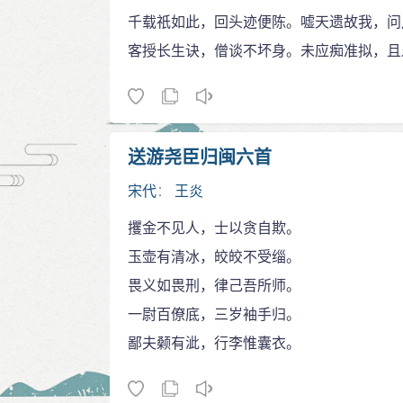
千载祇如此，回头迹便陈。嘘天遗故我，问
客授长生诀，僧谈不坏身。未应痴准拟，且
送游尧臣归闽六首
宋代
：
王炎
攫金不见人，士以贪自欺。
玉壶有清冰，皎皎不受缁。
畏义如畏刑，律己吾所师。
一尉百僚底，三岁袖手归。
鄙夫颡有泚，行李惟囊衣。