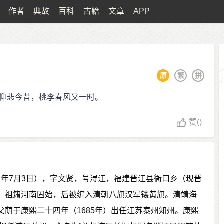
作者
典故
百科
古籍
文章
APP
原
繁
拼
仰悲今昔，桃李春风又一时。
赞
()
722年7月3日），字文贤，号浔江，福建晋江县衙口乡（现晋
，祖籍河南固始，后被编入清朝八旗汉军镶黄旗。清靖海
父荫于康熙二十四年（1685年）出任江苏泰州知州。康熙