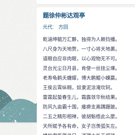
题徐仲彬达观亭
元代
：
方回
乾涵坤毓万汇夥，独得为人赖钧播。
八尺身为天地赘，一寸心将天地裹。
道眼自应非肉眼，以心观物无不可。
灵台光尘日月县，肯使一丝挂尘堁。
老寿龟鹤夭蠛蠓，博大鹏鲲小蜾嬴。
王侯云霄纵翱，奴隶泥涂淹坎轲。
雷霆起蛰春生儿，霜露敛华秋结果。
防风九亩霸十围，痿痹支离蹒跚跛。
二五之精形相禅，彼胡魁梧此么麼。
天所赋予各有命，女子岂羡弧矢左。