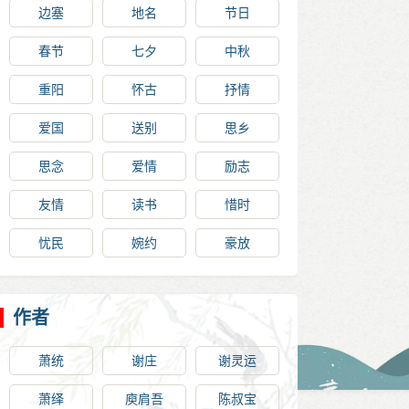
边塞
地名
节日
春节
七夕
中秋
重阳
怀古
抒情
爱国
送别
思乡
思念
爱情
励志
友情
读书
惜时
忧民
婉约
豪放
作者
萧统
谢庄
谢灵运
萧绎
庾肩吾
陈叔宝