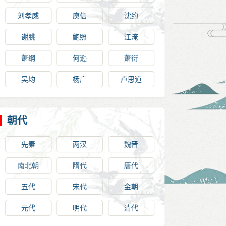
刘孝威
庾信
沈约
谢朓
鲍照
江淹
萧纲
何逊
萧衍
吴均
杨广
卢思道
朝代
先秦
两汉
魏晋
南北朝
隋代
唐代
五代
宋代
金朝
元代
明代
清代