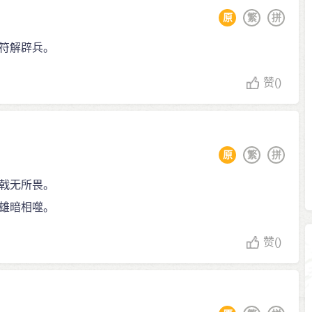
原
繁
拼
符解辟兵。
赞
()
原
繁
拼
戟无所畏。
雄暗相噬。
赞
()