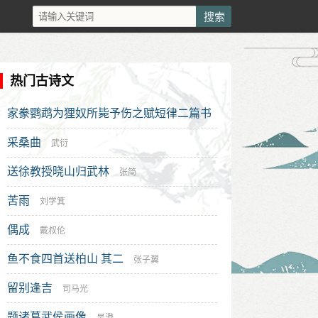
热门古诗文
家豢鹦鹉为狸奴所毙予伤之赋短律二篇书
呈同志期有以慰我也 其二
采桑曲
边贡
武衍
送徐教授晓山归武林
张简
苦雨
刘学箕
偶成
戴叔伦
鱼不食四首送柏山 其二
张子翼
留别逢吉
司马光
题诸葛武侯画像