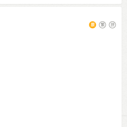
原
繁
拼