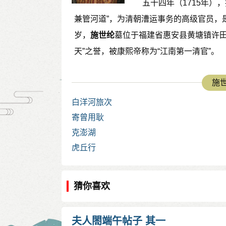
五十四年（1715年）
兼管河道”，为清朝漕运事务的高级官员，是
岁，
施世纶
墓位于福建省惠安县黄塘镇许
天”之誉，被康熙帝称为“江南第一清官”。
施世
白洋河旅次
寄曾用耿
克澎湖
虎丘行
猜你喜欢
夫人閤端午帖子 其一