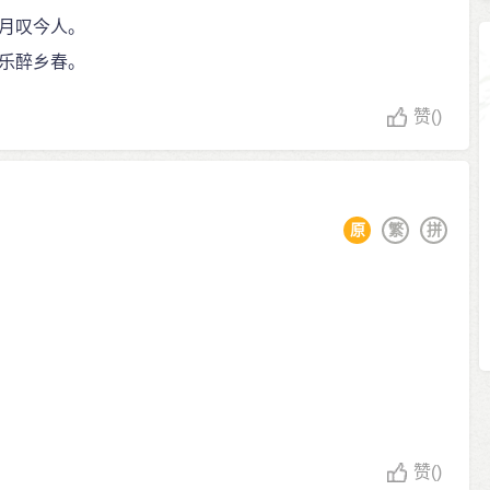
月叹今人。
乐醉乡春。
赞
()
原
繁
拼
赞
()