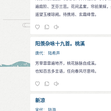
遍庭阶、芝芬兰茁。花间孟案，帘前莱綵，
遥望玉楼琼阙。待携将、玄霜绛雪。
阳羡杂咏十九首。桃溪
唐代
：
陆希声
芳草霏霏遍地齐，桃花脉脉自成溪。
也知百舌多言语，任向春风尽意啼。
新凉
宋代
：
陆游