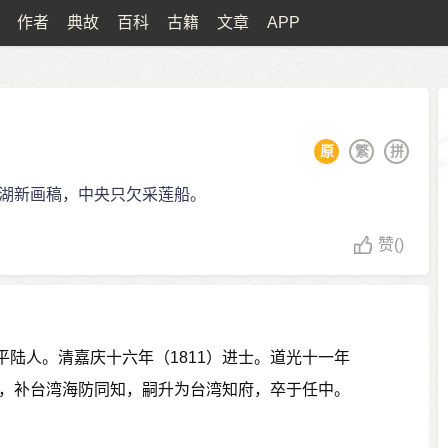
作者
典故
百科
古籍
文章
APP
原
繁
拼
湖新画稿，中央只欠采莲船。
赞
()
平陆人。清嘉庆十六年（1811）进士。道光十一年
通判，补台湾海防同知，嗣升为台湾知府，卒于任中。