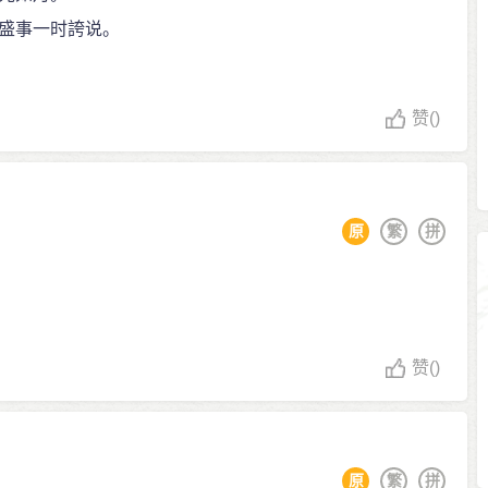
盛事一时誇说。
赞
()
原
繁
拼
赞
()
原
繁
拼