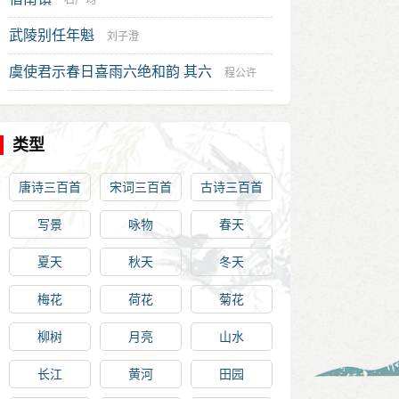
石广均
武陵别任年魁
刘子澄
虞使君示春日喜雨六绝和韵 其六
程公许
类型
唐诗三百首
宋词三百首
古诗三百首
写景
咏物
春天
夏天
秋天
冬天
梅花
荷花
菊花
柳树
月亮
山水
长江
黄河
田园