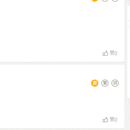
赞
()
原
繁
拼
赞
()