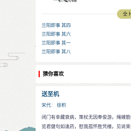
仝卜
兰阳即事 其四
兰阳即事 其六
兰阳即事 其一
兰阳即事 其八
猜你喜欢
送至机
宋代
：
徐积
闭门有幸藏衰病，策杖无因奉俊游。绳缠筋
览君健句如逢药，慰我孤怀胜凭楼。见说束