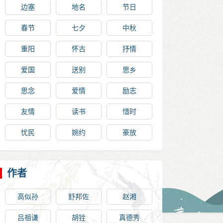
边塞
地名
节日
春节
七夕
中秋
重阳
怀古
抒情
爱国
送别
思乡
思念
爱情
励志
友情
读书
惜时
忧民
婉约
豪放
作者
高似孙
舒邦佐
赵湘
吕祖谦
胡铨
真德秀