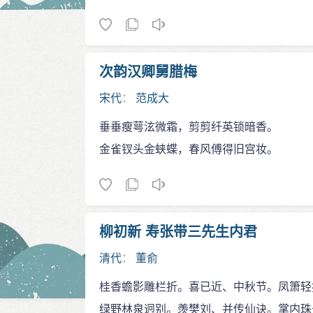
次韵汉卿舅腊梅
宋代
：
范成大
垂垂瘦萼泫微霜，剪剪纤英锁暗香。
金雀钗头金蛱蝶，春风傅得旧宫妆。
柳初新 寿张带三先生内君
清代
：
董俞
桂香蟾影雕栏折。喜已近、中秋节。凤箫轻
绿野林泉迥别。羡樊刘、并传仙诀。掌内珠