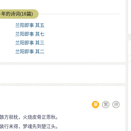
年的诗词(16篇)
兰阳即事 其五
兰阳即事 其七
兰阳即事 其三
兰阳即事 其二
原
繁
拼
骸方就枕，火烧皮骨正思秋。
装行未得，梦魂先到楚江头。