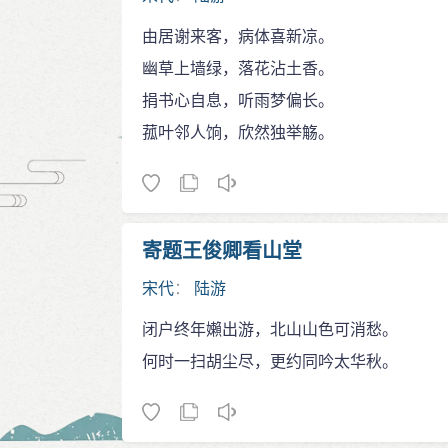
由居谢来客，病体喜新凉。
幽草上墙绿，落花沾土香。
捐书心自息，听雨梦偏长。
菰叶邻人饷，欣然独举觞。
寄题王俊卿看山堂
宋代
：
陆游
闭户终年嬾出游，北山山色可消愁。
何时一扫胡尘尽，更约同吟太华秋。