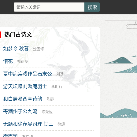
热门古诗文
如梦令 秋暮
沈宜修
惜花
祁德茝
夏中病疟戏作呈石末公
刘基
游天坛赠刘澹庵羽士
李时行
和白居易西亭诗韵
陈宓
寄潮州于公九流
陈尧佐
无题和徐茂吴司理 其三
徐熥
宿南镇