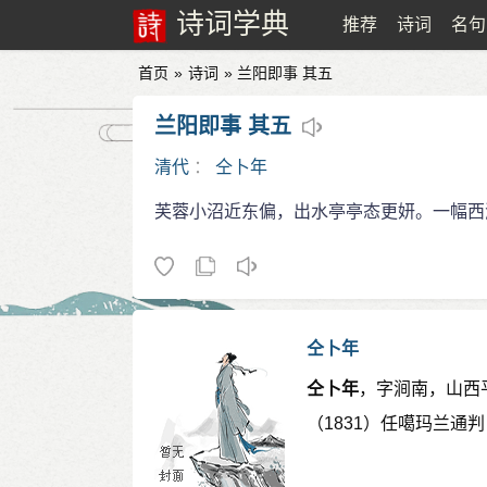
诗词学典
推荐
诗词
名句
首页
»
诗词
» 兰阳即事 其五
兰阳即事 其五
清代
：
仝卜年
芙蓉小沼近东偏，出水亭亭态更妍。一幅西
仝卜年
仝卜年
，字涧南，山西
（1831）任噶玛兰