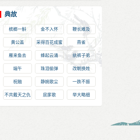
典故
槟榔一斛
金不入怀
鞭长难及
黄公盖
采得百花成蜜
燕雀
后，为谁辛苦
雁来鱼去
蜂起云涌
纨裤子弟
为谁甜
端午
珠泪偷弹
改朝换姓
祝融
静婉歌尘
一跌不振
不共戴天之仇
扊扅歌
举大略细