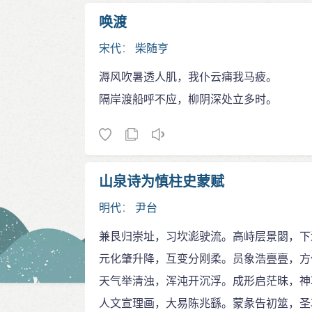
唤渡
宋代
：
柴随亨
溽风吹暑透人肌，我仆云痡我马疲。
隔岸渡船呼不应，柳阴深处立多时。
山泉诗为慎柱史蒙赋
明代
：
尹台
兼艮归崇址，习坎滮驶流。高峙层景閟，下
元化肇升降，互变分刚柔。员象浩亹亹，方
天气举清浊，浑沌开沉浮。成形启茫昧，神
人文宣理画，大易陈兆繇。蒙彖告初筮，圣