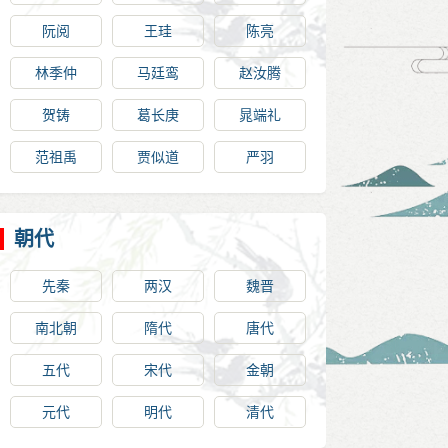
阮阅
王珪
陈亮
林季仲
马廷鸾
赵汝腾
贺铸
葛长庚
晁端礼
范祖禹
贾似道
严羽
朝代
先秦
两汉
魏晋
南北朝
隋代
唐代
五代
宋代
金朝
元代
明代
清代