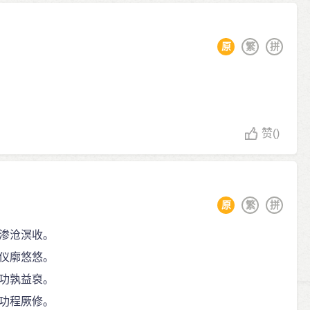
原
繁
拼
赞
()
原
繁
拼
渗沧溟收。
仪廓悠悠。
功孰益裒。
功程厥修。