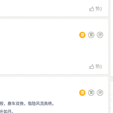
赞
()
原
繁
拼
赞
()
原
繁
拼
按，鹿车双挽，偕隐风流高绝。
光如月。