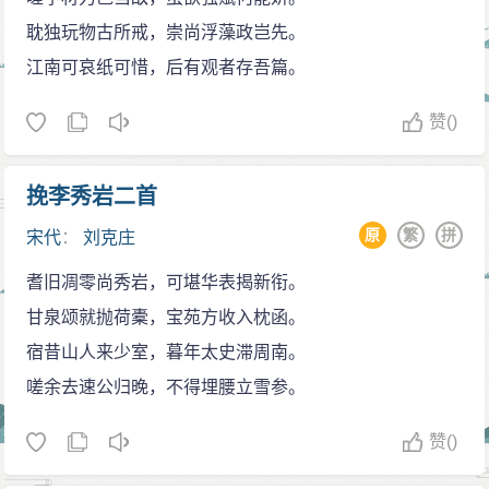
耽独玩物古所戒，崇尚浮藻政岂先。
江南可哀纸可惜，后有观者存吾篇。
赞
()
挽李秀岩二首
原
繁
拼
宋代
：
刘克庄
耆旧凋零尚秀岩，可堪华表揭新衔。
甘泉颂就抛荷橐，宝苑方收入枕函。
宿昔山人来少室，暮年太史滞周南。
嗟余去速公归晚，不得埋腰立雪参。
赞
()