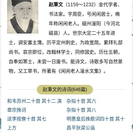
赵秉文
（1159～1232）金代学者、
书法家。字周臣，号闲闲居士，晚
年称闲闲老人。磁州滏阳（今河北
磁县）人。世宗大定二十五年进
士，调安塞主簿。历平定州刺史，为政宽简。累拜礼部
尚书。哀宗即位，改翰林学士，同修国史。历仕五朝，
自奉如寒士，未尝一日废书。能诗文，诗歌多写自然景
物，又工草书，所著有《闲闲老人滏水文集》。
赵秉文的诗词(646篇)
和韦苏州二十首 其十二 演
杂拟十首 其六
师西斋
章宗挽词
杂拟十首 其八
送李按察十首 其七
明惠皇后挽歌词四十首 其十
上方
九
昌平狄梁公庙