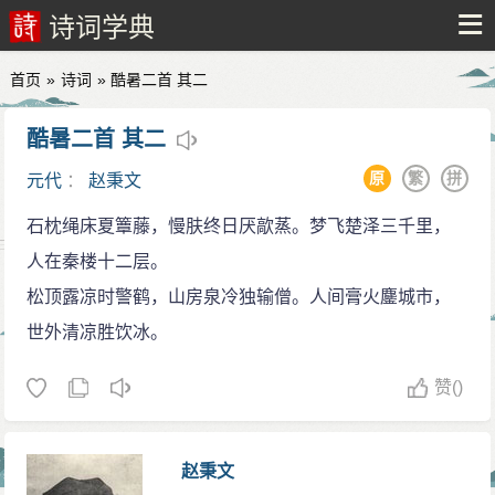
诗词学典
首页
»
诗词
» 酷暑二首 其二
酷暑二首 其二
原
繁
拼
元代
：
赵秉文
石枕绳床夏簟藤，慢肤终日厌歊蒸。梦飞楚泽三千里，
人在秦楼十二层。
松顶露凉时警鹤，山房泉冷独输僧。人间膏火鏖城市，
世外清凉胜饮冰。
赞
()
赵秉文