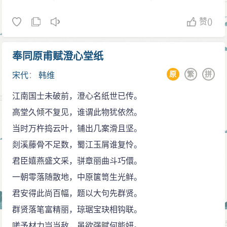
赞
()
奉同原甫赋澄心堂纸
原
繁
拼
宋代
：
韩维
江南国士未破前，澄心名纸世已传。
高堂久倾不复见，谁谓此物犹依然。
当时万杵捣云叶，铺出几案滑且坚。
剡溪藤骨不足数，蜀江玉屑谁复怜。
君臣嬉燕盛文采，骈章丽曲斗巧儇。
一朝零落随散地，中原箧笥生光鲜。
君安得此尚百幅，题以大句先群贤。
群贤落笔富精丽，琼琚宝玦相钩联。
嗟予材力岂当敌，虽欲强赋何能妍。