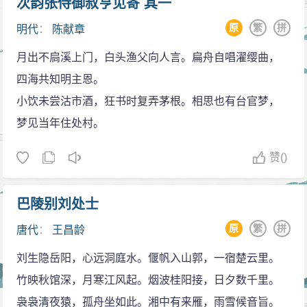
次韵张侍御叔亨见寄 其一
原
繁
拼
明代
：
陈献章
月出不扃溪上门，白头渔父向人言。扁舟自唱濯缨曲，
四海共知明主恩。
小饮未尝沽市酒，狂书时复弄茅根。相思也有台官梦，
梦见当年住处村。
赞
()
巴陵别刘处士
原
繁
拼
唐代
：
王昌龄
刘生隐岳阳，心远洞庭水。偃帆入山郭，一宿楚云里。
竹映秋馆深，月寒江风起。烟波桂阳接，日夕数千里。
袅袅清夜猿，孤舟坐如此。湘中有来雁，雨雪候音旨。