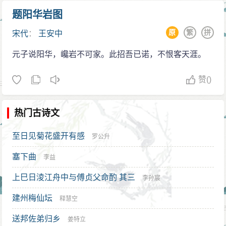
题阳华岩图
原
繁
拼
宋代
：
王安中
元子说阳华，巉岩不可家。此招吾已诺，不恨客天涯。
赞
()
热门古诗文
至日见菊花盛开有感
罗公升
塞下曲
李益
上巳日淩江舟中与傅贞父命酌 其三
李孙宸
建州梅仙坛
释慧空
送邦佐弟归乡
姜特立