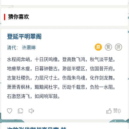
猜你喜欢
登延平明翠阁
原
繁
拼
清代
：
许赓皞
水程阅奔峭，十日厌鸣橹。登高数飞鸿，秋气淡平楚。
地瘠草木瘦，日暮钟磬古。渺兹半壁区，信国昔开府。
志复社稷仇，力屈尺寸土。伤哉朱鸟魂，化作剑龙舞。
萧萧青枫林，黯黯闻杜宇。历劫千载悲，负险一水阻。
石激怒涛飞，如闻响军鼓。
赞
()