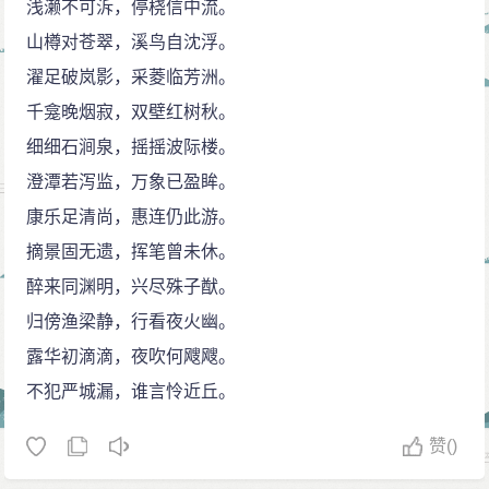
浅濑不可泝，停桡信中流。
山樽对苍翠，溪鸟自沈浮。
濯足破岚影，采菱临芳洲。
千龛晚烟寂，双壁红树秋。
细细石涧泉，摇摇波际楼。
澄潭若泻监，万象已盈眸。
康乐足清尚，惠连仍此游。
摘景固无遗，挥笔曾未休。
醉来同渊明，兴尽殊子猷。
归傍渔梁静，行看夜火幽。
露华初滴滴，夜吹何飕飕。
不犯严城漏，谁言怜近丘。
赞
()