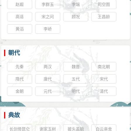
赵嘏
李群玉
李端
司空图
高适
宋之问
顾况
王昌龄
黄滔
李峤
朝代
先秦
两汉
魏晋
南北朝
隋代
唐代
五代
宋代
金朝
元代
明代
清代
典故
长剑倚昆仑
谢家玉树
披头盖脑
白云亲舍