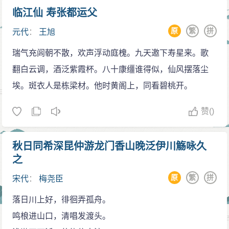
临江仙 寿张都运父
原
繁
拼
元代
：
王旭
瑞气充闾朝不散，欢声浮动庭槐。九天邀下寿星来。歌
翻白云调，酒泛紫霞杯。八十康缰谁得似，仙风摆落尘
埃。斑衣人是栋梁材。他时黄阁上，同看碧桃开。
赞
()
秋日同希深昆仲游龙门香山晚泛伊川觞咏久
之
原
繁
拼
宋代
：
梅尧臣
落日川上好，徘徊弄孤舟。
鸣桹进山口，清唱发渡头。