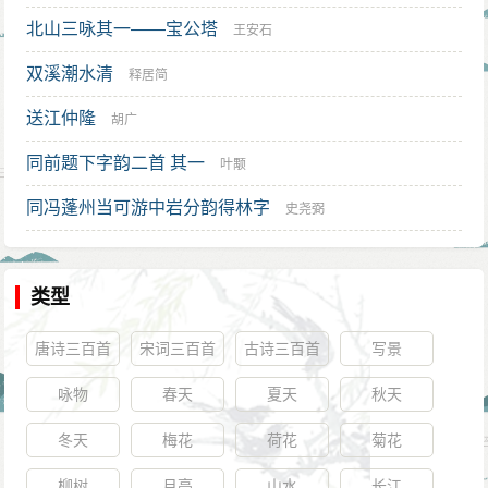
北山三咏其一——宝公塔
王安石
双溪潮水清
释居简
送江仲隆
胡广
同前题下字韵二首 其一
叶颙
同冯蓬州当可游中岩分韵得林字
史尧弼
类型
唐诗三百首
宋词三百首
古诗三百首
写景
咏物
春天
夏天
秋天
冬天
梅花
荷花
菊花
柳树
月亮
山水
长江