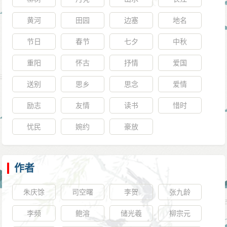
黄河
田园
边塞
地名
节日
春节
七夕
中秋
重阳
怀古
抒情
爱国
送别
思乡
思念
爱情
励志
友情
读书
惜时
忧民
婉约
豪放
作者
朱庆馀
司空曙
李贺
张九龄
李频
鲍溶
储光羲
柳宗元