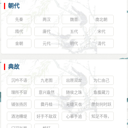
朝代
先秦
两汉
魏晋
南北朝
隋代
唐代
五代
宋代
金朝
元代
明代
清代
典故
沉吟不语
九老图
出匣双龙
为仁由己
理所不容
意兴盎然
随侯之珠
鱼腹藏刀
铺张扬厉
爨丹桂
无缝天衣
匣剑何时跃
酒池糟堤
好手不敌双
心摹手追
知足不辱，
拳
知止不殆