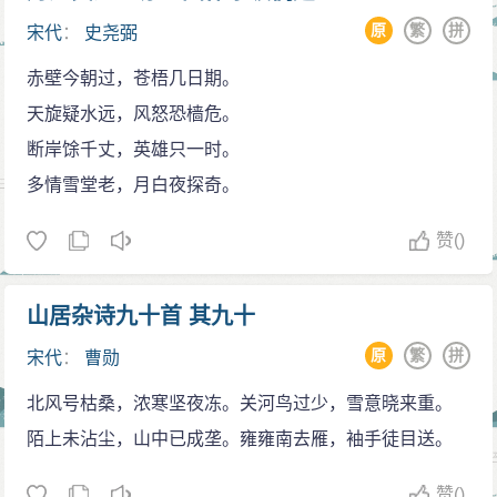
原
繁
拼
宋代
：
史尧弼
赤壁今朝过，苍梧几日期。
天旋疑水远，风怒恐樯危。
断岸馀千丈，英雄只一时。
多情雪堂老，月白夜探奇。
赞
()
山居杂诗九十首 其九十
原
繁
拼
宋代
：
曹勋
北风号枯桑，浓寒坚夜冻。关河鸟过少，雪意晓来重。
陌上未沾尘，山中已成垄。雍雍南去雁，袖手徒目送。
赞
()