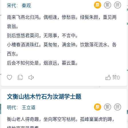
原
繁
拼
宋代
：
秦观
南来飞燕北归鸿。偶相逢，惨愁容。绿鬓朱颜，重见两
衰翁。
别后悠悠君莫问，无限事，不言中。
小槽春酒滴珠红。莫匆匆，满金钟。饮散落花流水、各
西东。
后会不知何处是，烟浪远，暮云重。
赞
()
文衡山枯木竹石为汝湖学士题
原
繁
拼
明代
：
王立道
衡山老人得奇趣，坐向寒空写枯树。孤峰嶪嶪虎豹蹲，