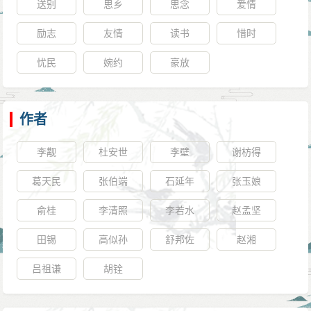
送别
思乡
思念
爱情
励志
友情
读书
惜时
忧民
婉约
豪放
作者
李觏
杜安世
李壁
谢枋得
葛天民
张伯端
石延年
张玉娘
俞桂
李清照
李若水
赵孟坚
田锡
高似孙
舒邦佐
赵湘
吕祖谦
胡铨