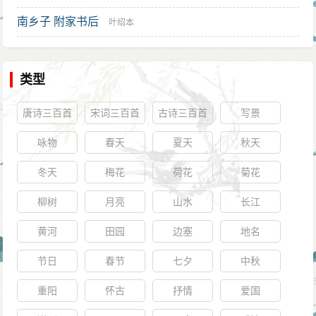
南乡子 附家书后
叶绍本
类型
唐诗三百首
宋词三百首
古诗三百首
写景
咏物
春天
夏天
秋天
冬天
梅花
荷花
菊花
柳树
月亮
山水
长江
黄河
田园
边塞
地名
节日
春节
七夕
中秋
重阳
怀古
抒情
爱国