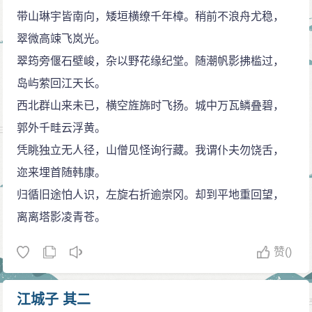
带山琳宇皆南向，矮垣横缭千年樟。稍前不浪舟尤稳，
翠微高竦飞岚光。
翠筠旁偃石壁峻，杂以野花缘纪堂。随潮帆影拂槛过，
岛屿萦回江天长。
西北群山来未已，横空旌旆时飞扬。城中万瓦鳞叠碧，
郭外千畦云浮黄。
凭眺独立无人径，山僧见怪询行藏。我谓仆夫勿饶舌，
迩来埋首随韩康。
归循旧途怕人识，左旋右折逾崇冈。却到平地重回望，
离离塔影凌青苍。
赞
()
江城子 其二