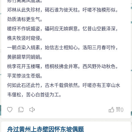
修竹离离凤凰翥。
邓林从此失珍材，碣石谁为徙天柱。吁嗟不独模形似，
劲质清标更生气。
槎枒不作妩媚姿，礧砢应无媕婀意。忆昔山空薮泽深，
樵夫牧竖时窥侵。
一朝点染入绢素，始信志士相知心。洛阳三月春可怜，
黄鹂碧草同娟娟。
桃李花开玉楼曙，梧桐枝拂金井寒。西风野外动秋色，
平芜惨淡生苍烟。
何如此石还此竹，古木千载俱依然。吁嗟亦有王宰山水
韦偃松，苦心白首徒为工。
赞
()
舟过黄州上赤壁因怀东坡偶题