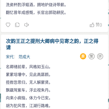
洗瓷杯酌浮蛆酒，拥地炉烧诗带薪。
翻忆昔年成感慨，长官出郭劭耕民。
赞
()
次韵王正之提刑大卿病中见寄之韵，正之得
请
原
繁
拼
宋代
：
范成大
名卿绪前辈，风格如玉山。
累累培塿中，见此高孱颜。
揽辔忽思归，无人解縻贤。
飘颻驾紫车，浮云视朱丹。
向来小病恼，体力今已安。
胡为犯风雪，江湖行路难。