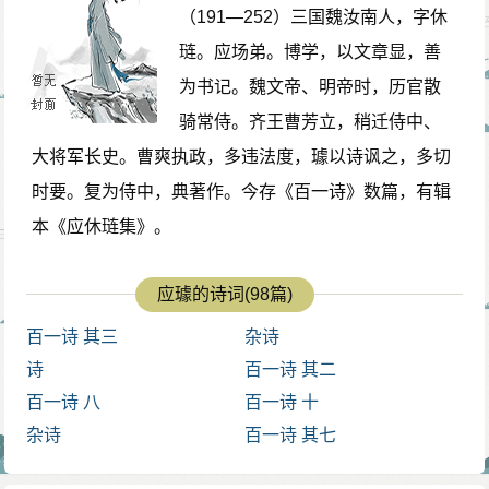
（191—252）三国魏汝南人，字休
琏。应场弟。博学，以文章显，善
为书记。魏文帝、明帝时，历官散
骑常侍。齐王曹芳立，稍迁侍中、
大将军长史。曹爽执政，多违法度，璩以诗讽之，多切
时要。复为侍中，典著作。今存《百一诗》数篇，有辑
本《应休琏集》。
应璩的诗词(98篇)
百一诗 其三
杂诗
诗
百一诗 其二
百一诗 八
百一诗 十
杂诗
百一诗 其七