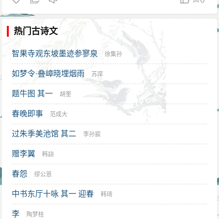
热门古诗文
智果寺观东坡墨迹参寥泉
徐集孙
如梦令·叠嶂晓埋烟雨
苏庠
题牛图 其一
胡奎
春晚即事
范成大
过朱季美池馆 其二
李孙宸
赠李翼
韩翃
春怨
缪公恩
中书东厅十咏 其一 迎春
韩琦
李
陶梦桂