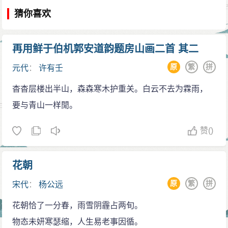
猜你喜欢
再用鲜于伯机郭安道韵题房山画二首 其二
原
繁
拼
元代
：
许有壬
杳杳层楼出半山，森森寒木护重关。白云不去为霖雨，
要与青山一样閒。
赞
()
花朝
原
繁
拼
宋代
：
杨公远
花朝恰了一分春，雨雪阴霾占两旬。
物态未妍寒瑟缩，人生易老事因循。