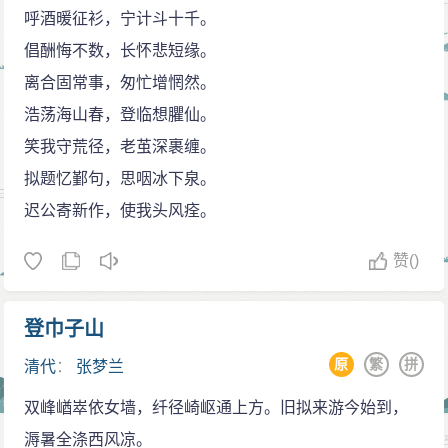
呼酒暖征衫，宁计斗十千。
倡酬悔不数，长怀悲短缘。
离合固常事，匆忙增惘然。
浩荡海山春，登临想臞仙。
笑我守荒径，老茧深裹缠。
拟题忆鄞句，思咽冰下泉。
迟公寄新作，使我头风痊。
赞
()
登巾子山
原
繁
拼
清代
：
张梦兰
双峰崷崒依女墙，纤径崎岖通上方。旧拟来游今始到，
溽暑全涤西风凉。