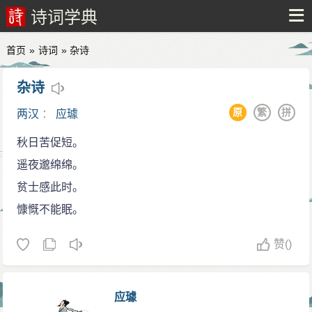
诗词学典
首页
»
诗词
» 杂诗
杂诗
原
繁
拼
两汉
：
应璩
秋日苦促短。
遥夜邈绵绵。
贫士感此时。
慷慨不能眠。
赞
()
应璩